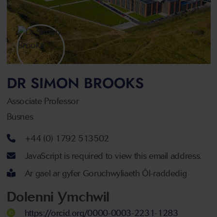
DR SIMON BROOKS
Associate Professor
Busnes
Rhif ffôn
+44 (0) 1792 513502
Cyfeiriad ebost
JavaScript is required to view this email address.
Ar gael ar gyfer Goruchwyliaeth Ôl-raddedig
Dolenni Ymchwil
https://orcid.org/0000-0003-2231-1283