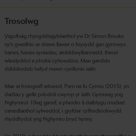
Trosolwg
Ysgolhaig rhyngddisgyblaethol yw Dr Simon Brooks
sy'n gweithio ar draws llawer o feysydd gan gynnwys
hanes, hanes syniadau, amlddiwylliannedd, theori
wleidyddol a pholisi cyhoeddus. Mae ganddo
ddiddordeb hefyd mewn cynllunio iaith.
Mae ei fonograff arloesol, Pam na fu Cymru (2015), yn
dadlau y gellir priodoli cwymp yr iaith Gymraeg yng
Nghymru’r 19eg ganrif, a pheidio â datblygu mudiad
cenedlaethol sylweddol, i gryfder cyffredinolrwydd
rhyddfrydol yng Nghymru bryd hynny.