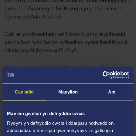
Yn 2018, cyhoeddodd astudiaeth hunanethnograffig o
gymuned Gymraeg ei hiaith yng ngogledd-orllewin
Cymru, sef Adra (Cartref).
Caiff ei lyfr diweddaraf, sef Hanes Cymry, ei gyhoeddi
eleni a hwn fydd hanes cyffredinol cyntaf lleiafrifoedd
ethnig yng Nghymru ar ffurf llyfr.
Cyn hyn, cyhoeddodd Dr Brooks fonograff ar yr
Oleuedigaeth, a chyd-olygodd gyfrol o draethodau ar
gynllunio iaith.
Caniatâd
Manylion
Am
Ef yw Golygydd Cyffredinol Gwasg Prifysgol Cymru ar
gyfer cyfres o fywgraffiadau deallusol, sef Dawn
Mae ein gwefan yn defnyddio cwcis
Dweud.
Rydym yn defnyddio cwcis i ddarparu nodweddion,
addasiadau a metrigau gwe anhysbys i'n galluogi i
Penodwyd Dr Brooks i gynghori Llywodraeth Cymru fel