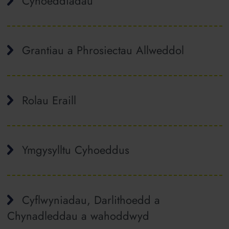
Cyhoeddiadau
Grantiau a Phrosiectau Allweddol
Rolau Eraill
Ymgysylltu Cyhoeddus
Cyflwyniadau, Darlithoedd a
Chynadleddau a wahoddwyd