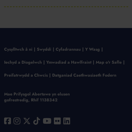
Cysylltwch â ni
Swyddi
Cyfadrannau
Y Wasg
Iechyd a Diogelwch
Ymwadiad a Hawlfraint
Map o'r Safle
Preifatrwydd a Chwcis
Datganiad Caethwasiaeth Fodern
Mae Prifysgol Abertawe yn elusen
gofrestredig, Rhif 1138342