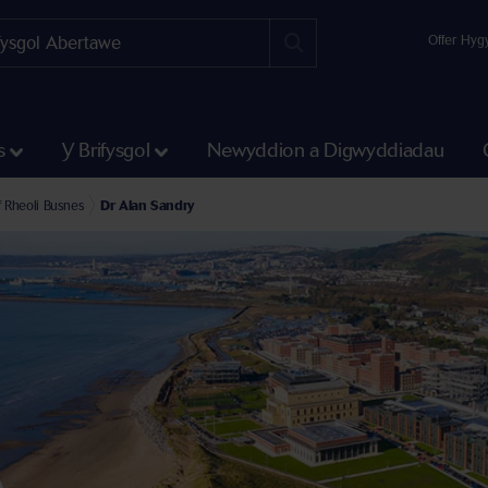
Offer Hyg
s
Y Brifysgol
Newyddion a Digwyddiadau
fadran y Dyniaethau a’r Gwyddorau Cymdeithasol
sgol Reolaeth
f Rheoli Busnes
Dr Alan Sandry