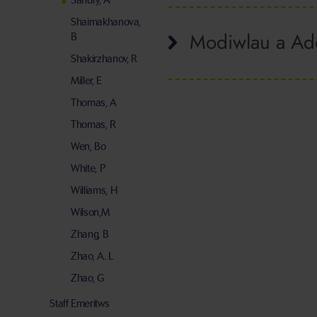
Sandry, A
Shaimakhanova,
Modiwlau a Ad
B
Shakirzhanov, R
Miller, E
Thomas, A
Thomas, R
Wen, Bo
White, P
Williams, H
Wilson,M
Zhang, B
Zhao, A. L
Zhao, G
Staff Emeritws