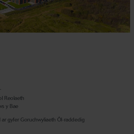
r
ol Reolaeth
s y Bae
l ar gyfer Goruchwyliaeth Ôl-raddedig