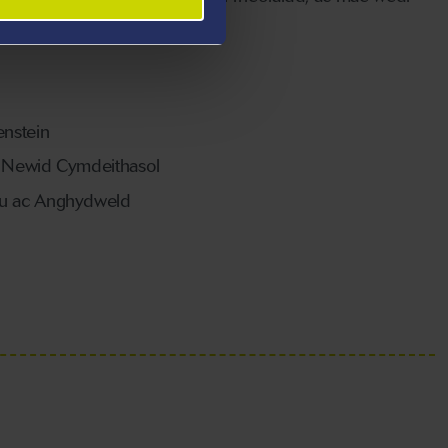
enstein
 Newid Cymdeithasol
u ac Anghydweld