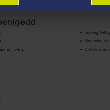
Senedd Ewrop ym Mrwsel, Gwlad Belg.
benigedd
ol
Ludwig Wittg
u
Hunaniaeth a
gaethol Ewrop
Chwyldroada
h