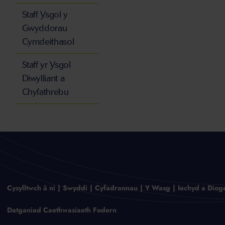
Staff Ysgol y
Gwyddorau
Cymdeithasol
Staff yr Ysgol
Diwylliant a
Chyfathrebu
Cysylltwch â ni
Swyddi
Cyfadrannau
Y Wasg
Iechyd a Diog
Datganiad Caethwasiaeth Fodern