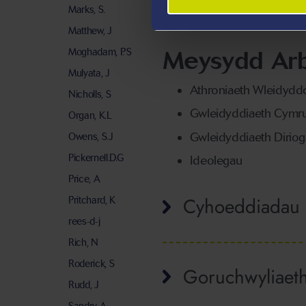
Marks, S.
cynhyrchu podlediadau o 
Matthew, J
Meysydd Ar
Moghadam, P. S
Mulyata, J
Athroniaeth Wleidydd
Nicholls, S
Gwleidyddiaeth Cymr
Organ, K.L
Gwleidyddiaeth Dirio
Owens, S.J
Pickernell.D.G
Ideolegau
Price, A
Cyhoeddiadau
Pritchard, K
rees-d-j
Rich, N
Roderick, S
Goruchwyliaet
Rudd, J