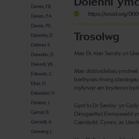
Dolenni Ymc
Davies, F.B
https://orcid.org/0
Davies, P. A
Davies, P.G
Trosolwg
Dennehy, D
Dettmer, S
Mae Dr Alan Sandry yn Uwc
Doneddu, D
Dwivedi, Y.K
Mae diddordebau ymchwil cy
Edwards, C
berthynas rhwng ideolegau 
Elraz, H
myfyrwyr am bryderon byd
Eskandari, H
Finniear, J
Gynt fu Dr Sandry: yn Gydy
Garrod, B
Diriogaethol Ewropeaidd y
Caerdydd, Cymru; ac Uwch 
Graciotti, A.
Greening, L