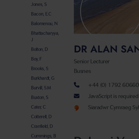
Jones, S
Bacon, E.C
Balomenou, N
Bhattacharyya,
J
DR ALAN SA
Bolton, D
Boy, F
Senior Lecturer
Brooks, S
Busnes
Burkhardt, G
Rhif ffôn
+44 (0) 1792 6066
Burvill, S.M
Cyfeiriad ebost
JavaScript is required
Buxton, S
Welsh language
Siaradwr Cymraeg Syl
Cater, C
Cotterell, D
Cranfield, D
Cummings, B