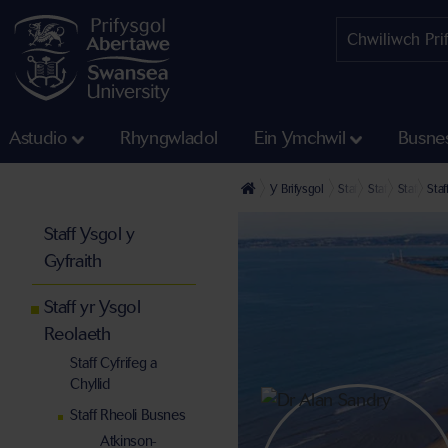
Astudio
Rhyngwladol
Ein Ymchwil
Busne
Y Brifysgol
Staff
Staff yng Nghy
Staff yr Y
Staf
Staff Ysgol y
Gyfraith
Staff yr Ysgol
Reolaeth
Staff Cyfrifeg a
Chyllid
Staff Rheoli Busnes
Atkinson-