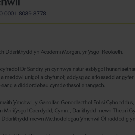
hwil
000-0001-8089-8778
h Ddarlithydd yn Academi Morgan, yr Ysgol Reolaeth.
fredol Dr Sandry yn cynnwys natur esblygol hunaniaethau 
a meddwl unigol a chyfunol; addysg ac arloesedd ar gyfer 
-eang a diddordebau cymdeithasol ehangach.
maith Ymchwil, y Ganolfan Genedlaethol Polisi Cyhoeddus,
m Mhrifysgol Caerdydd, Cymru; Darlithydd mewn Theori Gy
Ddarlithydd mewn Methodolegau Ymchwil Ôl-raddedig ym Mh