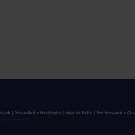
elwch
Ymwadiad a Hawlfraint
Map o'r Safle
Preifatrwydd a Chw