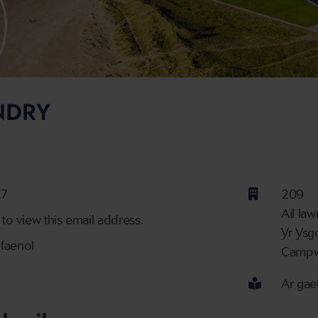
NDRY
07
209
Ail law
 to view this email address.
Yr Ysg
 proficiency
faenol
Campw
Ar gae