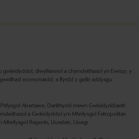
gwleidyddol, diwylliannol a chymdeithasol yn Ewrop; y
gwellhad economaidd; a ffyrdd y gellir addysgu
 Prifysgol Abertawe; Darlithydd mewn Gwleidyddiaeth
mdeithasol a Gwleidyddol ym Mhrifysgol Fetropolitan
rifysgol Regents, Llundain, Lloegr.