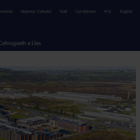
yrchedd
Myfyrwyr Cyfredol
Staff
Cyn-fyfyrwyr
中文
English
Cefnogaeth a Lles