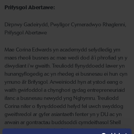
Prifysgol Abertawe:
Dirprwy Gadeirydd, Pwyllgor Cymeradwyo Rhaglenni,
Prifysgol Abertawe
Mae Corina Edwards yn academydd sefydledig ym
maes rheoli busnes ac mae wedi dod â’i phrofiad yn y
diwydiant i’w gwaith. Treuliodd flynyddoedd lawer yn
hunangyflogedig ac yn rhedeg ei busnesau ei hun cyn
ymuno â’r Brifysgol. Arweiniodd hyn at ystod eang o
waith gwirfoddol a chynghori gydag entrepreneuriaid
ifanc a busnesau newydd yng Nghymru. Treuliodd
Corina nifer o flynyddoedd hefyd fel uwch swyddog
gweithredol ar gyfer asiantaeth fenter yn y DU ac yn
arwain ar gontractau buddsoddi cymdeithasol Shell
yng Nghymru a ledled y DU. Mae hynny’n cynnwys ei