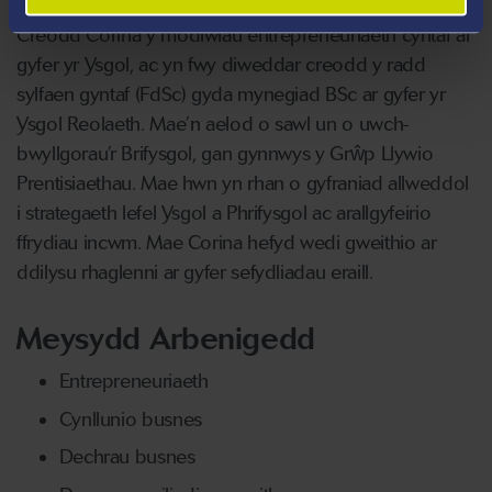
Creodd Corina y modiwlau entrepreneuriaeth cyntaf ar
gyfer yr Ysgol, ac yn fwy diweddar creodd y radd
sylfaen gyntaf (FdSc) gyda mynegiad BSc ar gyfer yr
Ysgol Reolaeth. Mae’n aelod o sawl un o uwch-
bwyllgorau’r Brifysgol, gan gynnwys y Grŵp Llywio
Prentisiaethau. Mae hwn yn rhan o gyfraniad allweddol
i strategaeth lefel Ysgol a Phrifysgol ac arallgyfeirio
ffrydiau incwm. Mae Corina hefyd wedi gweithio ar
ddilysu rhaglenni ar gyfer sefydliadau eraill.
Meysydd Arbenigedd
Entrepreneuriaeth
Cynllunio busnes
Dechrau busnes