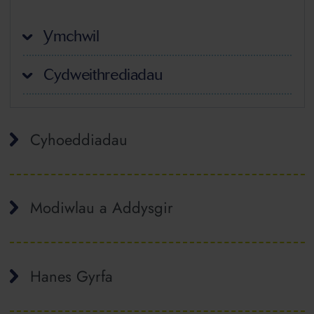
Ymchwil
Cydweithrediadau
Cyhoeddiadau
Modiwlau a Addysgir
Hanes Gyrfa