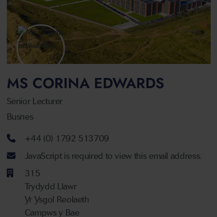
MS CORINA EDWARDS
Senior Lecturer
Busnes
Rhif ffôn
+44 (0) 1792 513709
Cyfeiriad ebost
JavaScript is required to view this email address.
315
Trydydd Llawr
Yr Ysgol Reolaeth
Campws y Bae