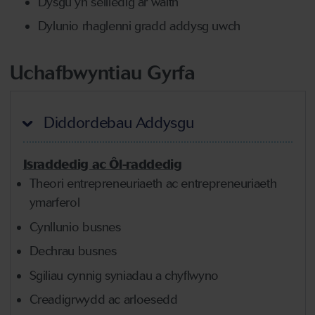
Dysgu yn seiliedig ar waith
Dylunio rhaglenni gradd addysg uwch
Uchafbwyntiau Gyrfa
Diddordebau Addysgu
Israddedig ac Ôl-raddedig
Theori entrepreneuriaeth ac entrepreneuriaeth
ymarferol
Cynllunio busnes
Dechrau busnes
Sgiliau cynnig syniadau a chyflwyno
Creadigrwydd ac arloesedd