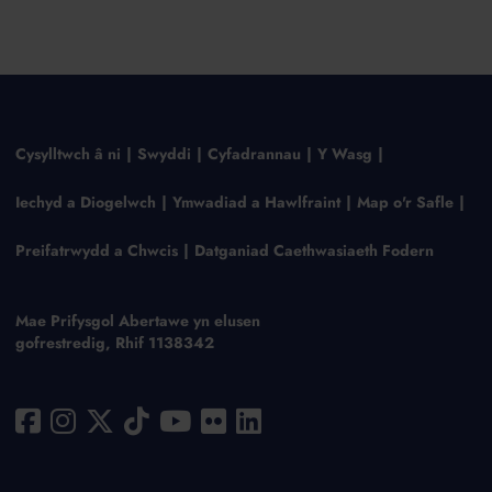
Cysylltwch â ni
Swyddi
Cyfadrannau
Y Wasg
Iechyd a Diogelwch
Ymwadiad a Hawlfraint
Map o'r Safle
Preifatrwydd a Chwcis
Datganiad Caethwasiaeth Fodern
Mae Prifysgol Abertawe yn elusen
gofrestredig, Rhif 1138342