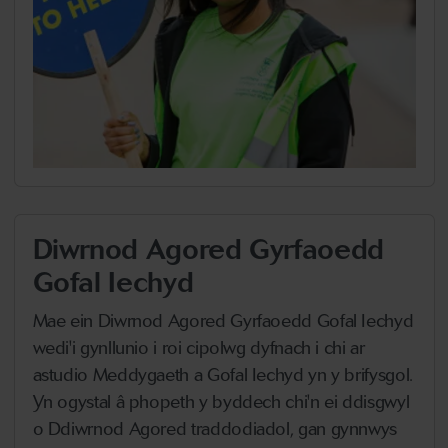
Diwrnod Agored Gyrfaoedd
Gofal Iechyd
Mae ein Diwrnod Agored Gyrfaoedd Gofal Iechyd
wedi'i gynllunio i roi cipolwg dyfnach i chi ar
astudio Meddygaeth a Gofal Iechyd yn y brifysgol.
Yn ogystal â phopeth y byddech chi'n ei ddisgwyl
o Ddiwrnod Agored traddodiadol, gan gynnwys