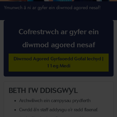
Ymunwch â ni ar gyfer ein diwrnod agored nesaf!
Cofrestrwch ar gyfer ein
diwrnod agored nesaf
Diwrnod Agored Gyrfaoedd Gofal Iechyd |
11eg Medi
BETH I'W DDISGWYL
Archwiliwch ein campysau prydferth
Cwrdd â'n staff addysgu o'r radd flaenaf.