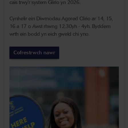
cais trwy'r system Glirio yn 2026.
Cynhelir ein Diwrnodau Agored Clirio ar 14, 15,
16 a 17 o Awst rhwng 12.30yh - 4yh. Byddem
wrth ein bodd yn eich gweld chi yno.
Cofrestrwch nawr