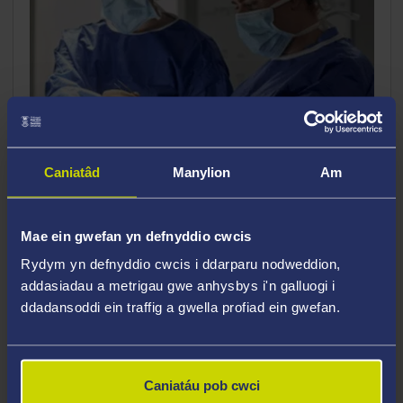
Caniatâd
Manylion
Am
Mae ein gwefan yn defnyddio cwcis
Hydref Diwrnodau Agored 2026
Rydym yn defnyddio cwcis i ddarparu nodweddion,
addasiadau a metrigau gwe anhysbys i'n galluogi i
Rydym yn edrych ymlaen at eich croesawu i Brifysgol
ddadansoddi ein traffig a gwella profiad ein gwefan.
Abertawe ar gyfer Diwrnod Agored ar Gampws.
Mynychwch Sgwrs Croeso i ddysgu mwy
Caniatáu pob cwci