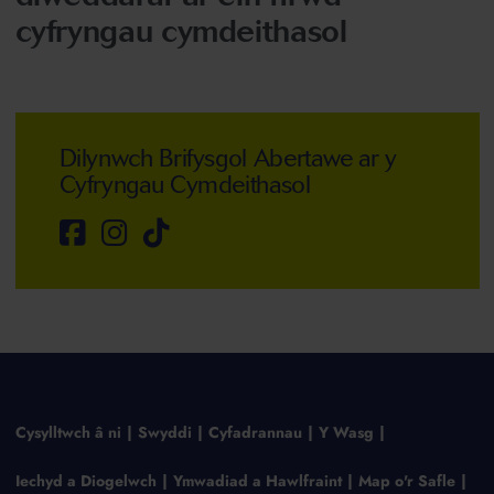
cyfryngau cymdeithasol
Dilynwch Brifysgol Abertawe ar y
Cyfryngau Cymdeithasol
Cysylltwch â ni
Swyddi
Cyfadrannau
Y Wasg
Iechyd a Diogelwch
Ymwadiad a Hawlfraint
Map o'r Safle