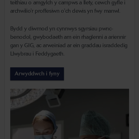
teithiau o amgylch y campws a llety, cewch gyfle i
archwilio'r proffesiwn o'ch dewis yn fwy manwl.
Bydd y diwrnod yn cynnwys sgyrsiau pwnc-
benodol, gwybodaeth am ein rhaglenni a ariennir
gan y GIG, ac arweiniad ar ein graddau israddedig
Llwybrau i Feddygaeth.
Arwyddwch i fyny