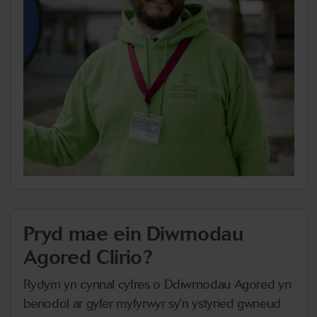
Pryd mae ein Diwrnodau
Agored Clirio?
Rydym yn cynnal cyfres o Ddiwrnodau Agored yn
benodol ar gyfer myfyrwyr sy'n ystyried gwneud