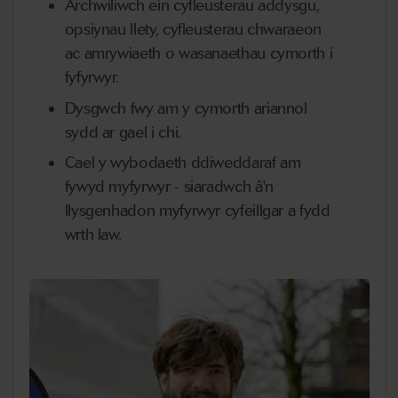
Archwiliwch ein cyfleusterau addysgu,
opsiynau llety, cyfleusterau chwaraeon
ac amrywiaeth o wasanaethau cymorth i
fyfyrwyr.
Dysgwch fwy am y cymorth ariannol
sydd ar gael i chi.
Cael y wybodaeth ddiweddaraf am
fywyd myfyrwyr - siaradwch â'n
llysgenhadon myfyrwyr cyfeillgar a fydd
wrth law.