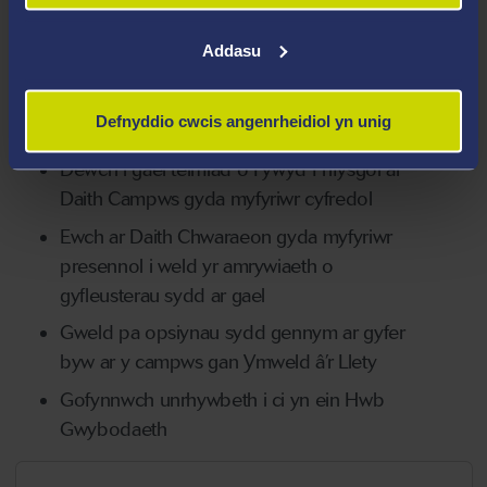
am Abertawe
Mynychu Sesiwn Pwnc lle byddwch yn
Addasu
darganfod mwy am y pwnc o’ch dewis,
cwrdd ag academyddion, a gweld
Defnyddio cwcis angenrheidiol yn unig
cyfleusterau addysgu.
Dewch i gael teimlad o Fywyd Prifysgol ar
Daith Campws gyda myfyriwr cyfredol
Ewch ar Daith Chwaraeon gyda myfyriwr
presennol i weld yr amrywiaeth o
gyfleusterau sydd ar gael
Gweld pa opsiynau sydd gennym ar gyfer
byw ar y campws gan Ymweld â’r Llety
Gofynnwch unrhywbeth i ci yn ein Hwb
Gwybodaeth