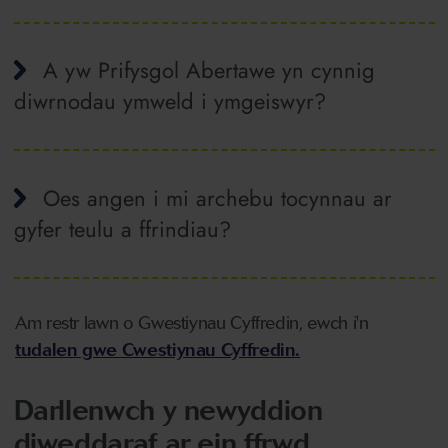
A yw Prifysgol Abertawe yn cynnig
diwrnodau ymweld i ymgeiswyr?
Oes angen i mi archebu tocynnau ar
gyfer teulu a ffrindiau?
Am restr lawn o Gwestiynau Cyffredin, ewch i'n
tudalen gwe Cwestiynau Cyffredin.
Darllenwch y newyddion
diweddaraf ar ein ffrwd