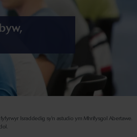
byw,
fyfyrwyr Israddedig sy'n astudio ym Mhrifysgol Abertawe.
dol.