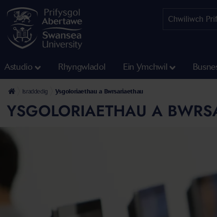
Astudio
Rhyngwladol
Ein Ymchwil
Busne
Israddedig
Ysgoloriaethau a Bwrsariaethau
YSGOLORIAETHAU A BWRS