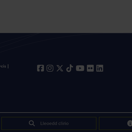
cis
Lleoedd clirio
dariadau
Lleoedd clirio