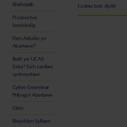
Rhithdaith
Costau bob dydd
Prosbectws
Israddedig
Pam Astudio yn
Abertawe?
Beth yw UCAS
Extra? Eich canllaw
cynhwysfawr
Cyfres Gweminar
Prifysgol Abertawe
Clirio
Blwyddyn Sylfaen