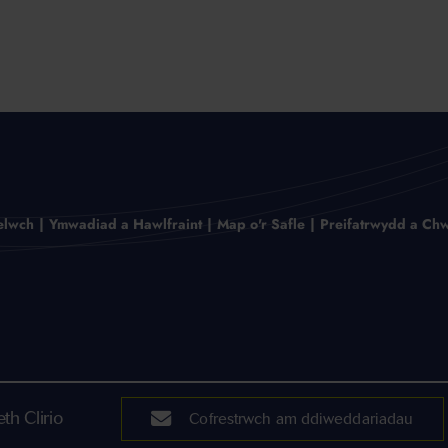
elwch
Ymwadiad a Hawlfraint
Map o'r Safle
Preifatrwydd a Chw
h Clirio
Cofrestrwch am ddiweddariadau
Cofrestrwch am ddiwed