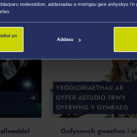
Adrannau
ddarparu nodweddion, addasiadau a metrigau gwe anhysbys i'n g
wefan.
idiol yn
Addasu
YSGOLORIAETHAU AR
GYFER ASTUDIO TRWY
GYFRWNG Y GYMRAEG
 allweddol
Gofynnwch gwestiwn i ni