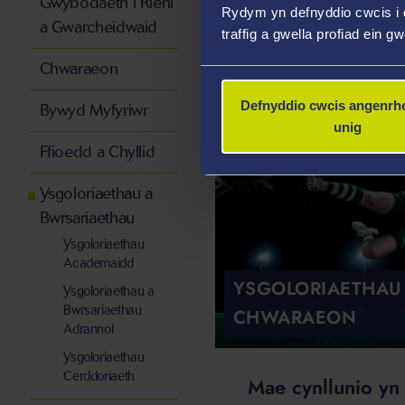
Gwybodaeth i Rieni
academaidd
Rydym yn defnyddio cwcis i 
a Gwarcheidwaid
traffig a gwella profiad ein g
Chwaraeon
Defnyddio cwcis angenrhe
Bywyd Myfyriwr
unig
Ffioedd a Chyllid
Ysgoloriaethau a
Bwrsariaethau
Ysgoloriaethau
Academaidd
YSGOLORIAETHAU
Ysgoloriaethau a
Bwrsariaethau
CHWARAEON
Adrannol
Ysgoloriaethau
Cerddoriaeth
Mae cynllunio yn