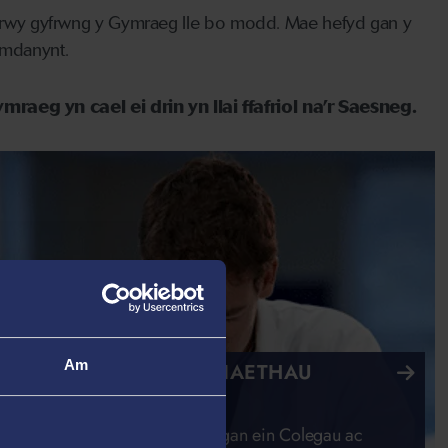
rs trwy gyfrwng y Gymraeg lle bo modd. Mae hefyd gan y
amdanynt.
aeg yn cael ei drin yn llai ffafriol na’r Saesneg.
Am
RIAETHAU A BWRSARIAETHAU
NOL
thau, bwrsariaethau a grantiau gan ein Colegau ac