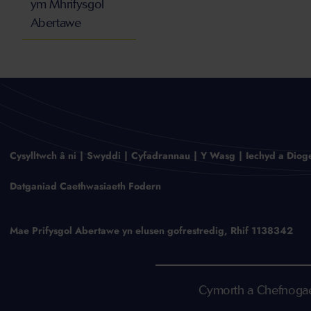
ym Mhrifysgol
Abertawe
Cysylltwch â ni
Swyddi
Cyfadrannau
Y Wasg
Iechyd a Diog
Datganiad Caethwasiaeth Fodern
Mae Prifysgol Abertawe yn elusen gofrestredig, Rhif 1138342
Cymorth a Chefnogaet