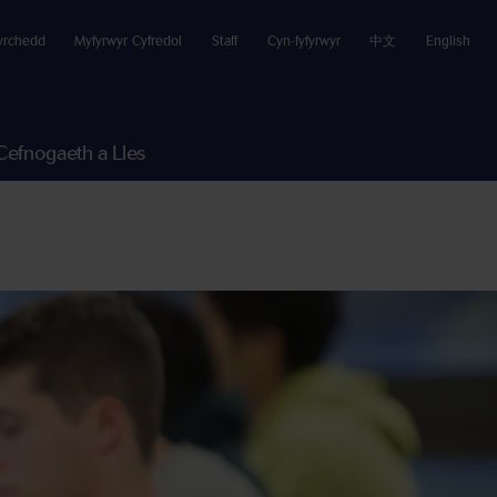
yrchedd
Myfyrwyr Cyfredol
Staff
Cyn-fyfyrwyr
中文
English
Cefnogaeth a Lles