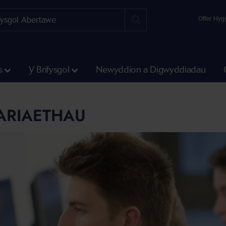
Offer Hyg
s
Y Brifysgol
Newyddion a Digwyddiadau
ARIAETHAU