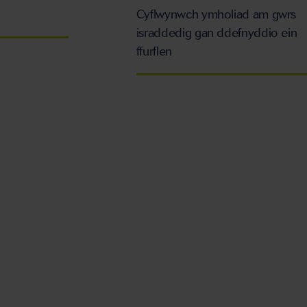
Cyflwynwch ymholiad am gwrs
israddedig gan ddefnyddio ein
ffurflen