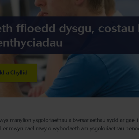
h ffioedd dysgu, costau 
enthyciadau
d a Chyllid
ys manylion ysgoloriaethau a bwrsariaethau sydd ar gael i 
od er mwyn cael mwy o wybodaeth am ysgoloriaethau peno