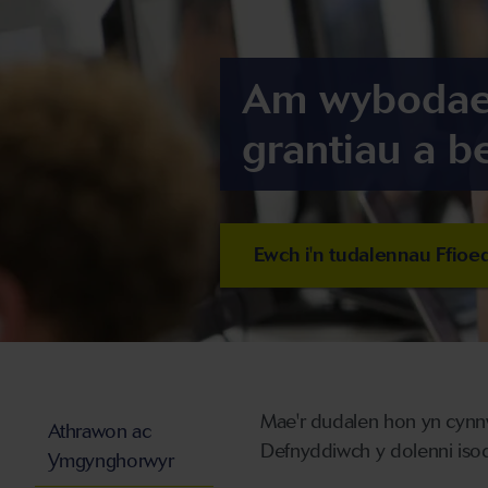
Am wybodaet
grantiau a b
Ewch i'n tudalennau Ffioed
Mae'r dudalen hon yn cynnw
Athrawon ac
Defnyddiwch y dolenni is
Ymgynghorwyr