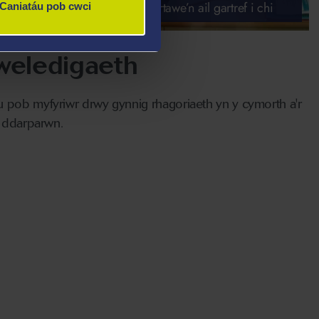
wysol
Yn gwneud Abertawe’n ail gartref i chi
Caniatáu pob cwci
weledigaeth
pob myfyriwr drwy gynnig rhagoriaeth yn y cymorth a'r
a ddarparwn.