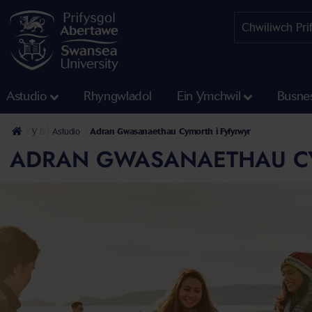
Astudio
Rhyngwladol
Ein Ymchwil
Busne
Y Brifysgol
Astudio
Adran Gwasanaethau Cymorth i Fyfyrwyr
ADRAN GWASANAETHAU CY