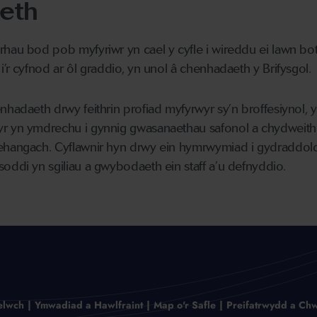
eth
rhau bod pob myfyriwr yn cael y cyfle i wireddu ei lawn b
’r cyfnod ar ôl graddio, yn unol â chenhadaeth y Brifysgol.
nhadaeth drwy feithrin profiad myfyrwyr sy’n broffesiynol,
r yn ymdrechu i gynnig gwasanaethau safonol a chydweithr
 ehangach. Cyflawnir hyn drwy ein hymrwymiad i gydraddol
oddi yn sgiliau a gwybodaeth ein staff a’u defnyddio.
elwch
Ymwadiad a Hawlfraint
Map o'r Safle
Preifatrwydd a Chw