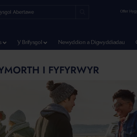
Offer Hyg
s
Y Brifysgol
Newyddion a Digwyddiadau
MORTH I FYFYRWYR