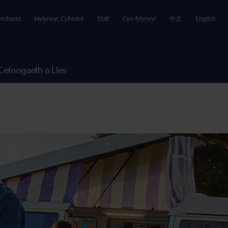
yrchedd
Myfyrwyr Cyfredol
Staff
Cyn-fyfyrwyr
中文
English
Cefnogaeth a Lles