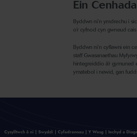
Ein Cenhada
Byddwn ni’n ymdrechu i sic
o’r cyfnod cyn gwneud cais i
Byddwn ni’n cyflawni ein ce
staff Gwasanaethau Myfyrwy
hintegreiddio â’r gymuned
ymatebol i newid, gan fudds
Cysylltwch â ni
Swyddi
Cyfadrannau
Y Wasg
Iechyd a Diog