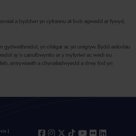
otensial a byddwn yn cyfrannu at bob agwedd ar fywyd,
 yn gydweithredol, yn ofalgar ac yn unigryw. Bydd aelodau
edol sy’n canolbwyntio ar y myfyriwr ac wedi eu
deb, amrywiaeth a chynaliadwyedd a drwy fod yn
cis