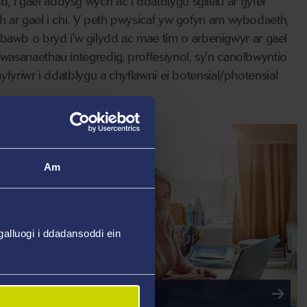
ad, i gael addysg wych ac i ddatblygu sgiliau ar gyfer
h ar gael i chi. Y peth pwysicaf yw gofyn am wybodaeth,
wb o bryd i'w gilydd ac mae tîm o arbenigwyr ar gael
wasanaethau integredig, proffesiynol, sy'n canolbwyntio
fyriwr i ddatblygu a chyflawni ei botensial/photensial
Am
alluogi i ddadansoddi ein
LLETY