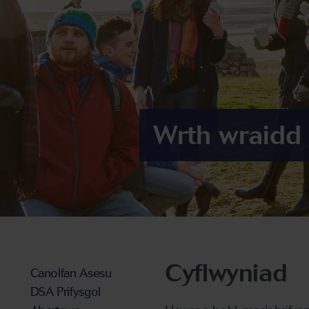
Wrth wraidd 
Cyflwyniad
Canolfan Asesu
DSA Prifysgol