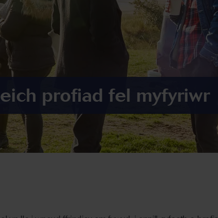
eich profiad fel myfyriwr