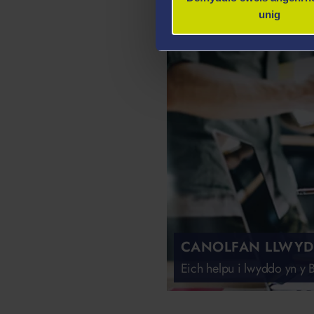
angen ef
unig
CANOLFAN LLWYD
Eich helpu i lwyddo yn y B