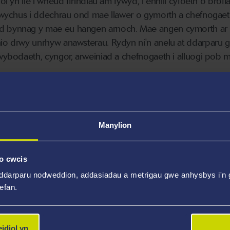
gol yn lle i wneud ffrindiau am fywyd, i ennill cyfoeth o brofi
frawychus i ddechrau ond mae llawer o gymorth a chefnogaet
d bynnag y mae eu hangen arnoch. Mae angen cymorth ar ba
hio drwy unrhyw anawsterau. Rydyn ni'n anelu at ddarparu g
gwybodaeth, cyngor, arweiniad a chefnogaeth i alluogi pob my
Manylion
o cwcis
ddarparu nodweddion, addasiadau a metrigau gwe anhysbys i'n g
GWASANAETHAU
wefan.
CYMORTH CYNHWYSOL I
FYFYRWYR
 rydych chi ei
idiol yn