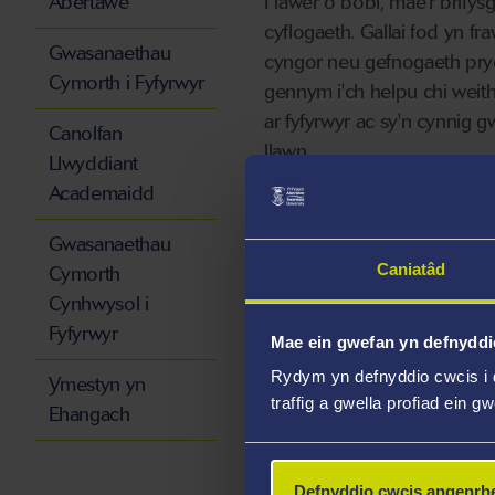
Abertawe
I lawer o bobl, mae'r brifys
cyflogaeth. Gallai fod yn 
Gwasanaethau
cyngor neu gefnogaeth pry
Cymorth i Fyfyrwyr
gennym i'ch helpu chi weit
ar fyfyrwyr ac sy'n cynnig 
Canolfan
llawn.
Llwyddiant
Academaidd
Gwasanaethau
Caniatâd
Cymorth
Cynhwysol i
Fyfyrwyr
Mae ein gwefan yn defnyddi
Rydym yn defnyddio cwcis i 
Ymestyn yn
traffig a gwella profiad ein g
Ehangach
BYWYDCAMPWS
Cymorth proffesiynol, pan
Defnyddio cwcis angenrhe