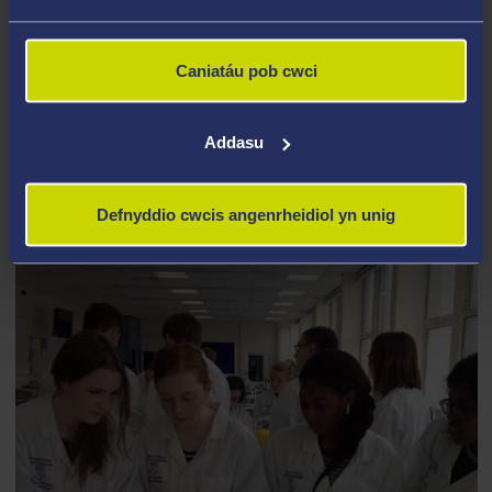
Caniatáu pob cwci
Addasu
GOFALWYR IFANC
Darganfyddwch fwy
Defnyddio cwcis angenrheidiol yn unig