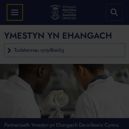
YMESTYN YN EHANGACH
Tudalennau cysylltiedig
Partneriaeth Ymestyn yn Ehangach De-orllewin Cymru