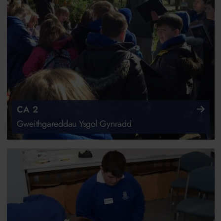
CA 2
Gweithgareddau Ysgol Gynradd