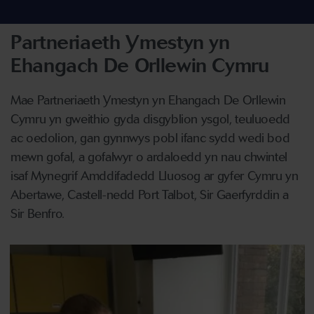
Partneriaeth Ymestyn yn
Ehangach De Orllewin Cymru
Mae Partneriaeth Ymestyn yn Ehangach De Orllewin
Cymru yn gweithio gyda disgyblion ysgol, teuluoedd
ac oedolion, gan gynnwys pobl ifanc sydd wedi bod
mewn gofal, a gofalwyr o ardaloedd yn nau chwintel
isaf Mynegrif Amddifadedd Lluosog ar gyfer Cymru yn
Abertawe, Castell-nedd Port Talbot, Sir Gaerfyrddin a
Sir Benfro.