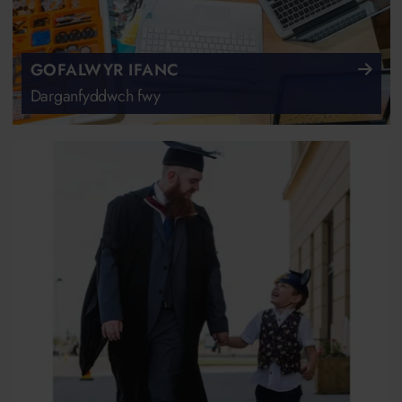
GOFALWYR IFANC
Darganfyddwch fwy