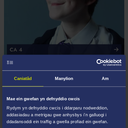
CA 4
Blasu Pwnc a Sgiliau Astudio
Caniatâd
Manylion
Am
Mae ein gwefan yn defnyddio cwcis
Rydym yn defnyddio cwcis i ddarparu nodweddion,
addasiadau a metrigau gwe anhysbys i'n galluogi i
ddadansoddi ein traffig a gwella profiad ein gwefan.