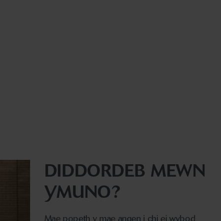
DIDDORDEB MEWN
YMUNO?
Mae popeth y mae angen i chi ei wybod