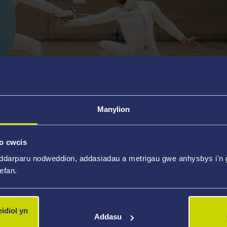
Manylion
o cwcis
ddarparu nodweddion, addasiadau a metrigau gwe anhysbys i'n g
wefan.
hletwr, yn gefnogwr Chwaraeon Prifysgol
n chwilio am wisg hamdden o ansawdd
idiol yn
swyddogol o siop Surridge Sport drwy
Addasu