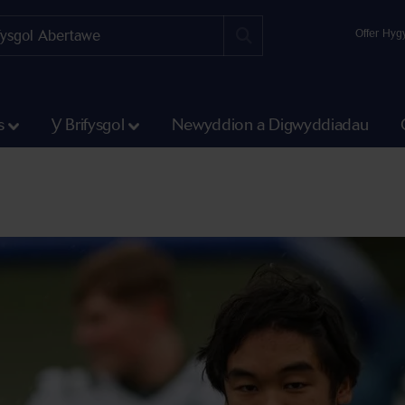
Offer Hyg
s
Y Brifysgol
Newyddion a Digwyddiadau