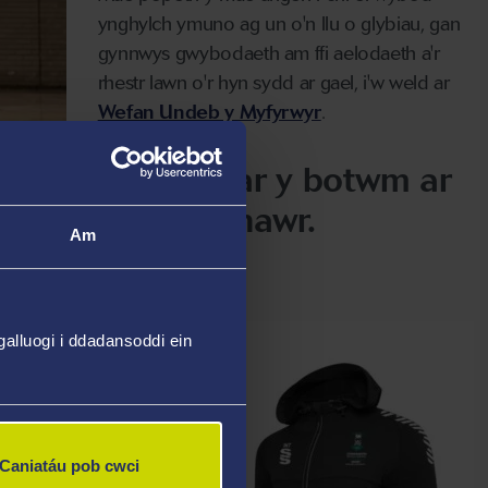
ynghylch ymuno ag un o'n llu o glybiau, gan
gynnwys gwybodaeth am ffi aelodaeth a'r
rhestr lawn o'r hyn sydd ar gael, i'w weld ar
Wefan Undeb y Myfyrwyr
.
Cliciwch ar y botwm ar
y chwith nawr.
Am
alluogi i ddadansoddi ein
Caniatáu pob cwci