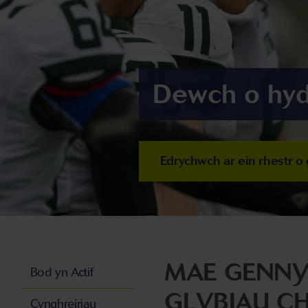
Dewch o hyd 
Edrychwch ar ein rhestr o 
MAE GENNY
Bod yn Actif
GLYBIAU CH
Cynghreiriau