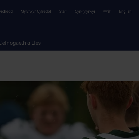
yrchedd
Myfyrwyr Cyfredol
Staff
Cyn-fyfyrwyr
中文
English
Cefnogaeth a Lles