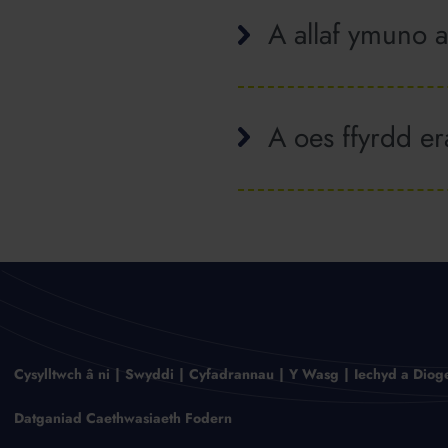
A allaf ymuno 
A oes ffyrdd er
Cysylltwch â ni
Swyddi
Cyfadrannau
Y Wasg
Iechyd a Diog
Datganiad Caethwasiaeth Fodern