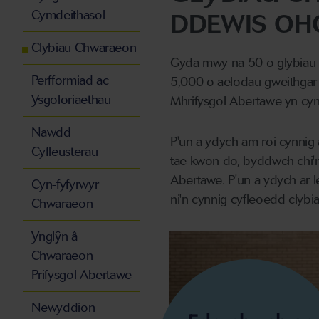
Cymdeithasol
DDEWIS OH
Clybiau Chwaraeon
Gyda mwy na 50 o glybiau
Perfformiad ac
5,000 o aelodau gweithgar
Ysgoloriaethau
Mhrifysgol Abertawe yn cy
Nawdd
P'un a ydych am roi cynnig 
Cyfleusterau
tae kwon do, byddwch chi'n 
Abertawe. P'un a ydych ar l
Cyn-fyfyrwyr
ni'n cynnig cyfleoedd clyb
Chwaraeon
Ynglŷn â
Chwaraeon
Prifysgol Abertawe
Newyddion