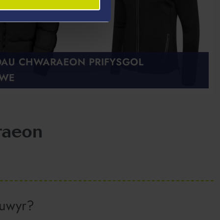
AU CHWARAEON PRIFYSGOL
AWE
raeon
euwyr?