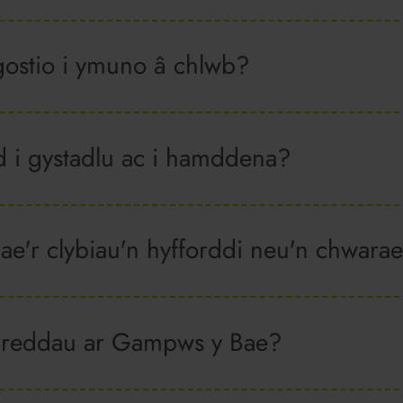
 gostio i ymuno â chlwb?
d i gystadlu ac i hamddena?
ae'r clybiau'n hyfforddi neu'n chwara
areddau ar Gampws y Bae?