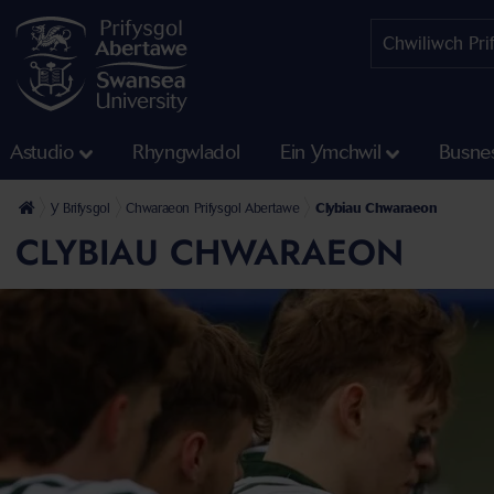
Astudio
Rhyngwladol
Ein Ymchwil
Busne
Y Brifysgol
Chwaraeon Prifysgol Abertawe
Clybiau Chwaraeon
CLYBIAU CHWARAEON