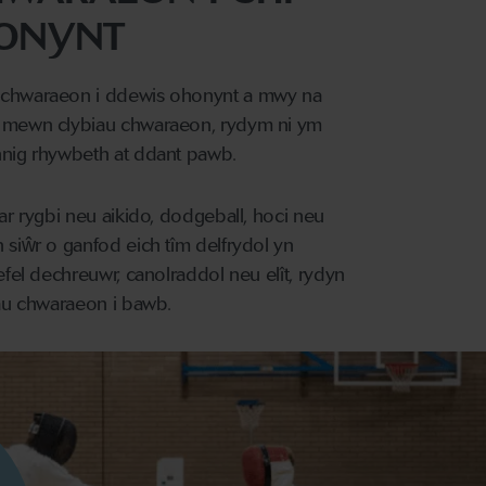
ONYNT
 chwaraeon i ddewis ohonynt a mwy na
 mewn clybiau chwaraeon, rydym ni ym
nnig rhywbeth at ddant pawb.
ar rygbi neu aikido, dodgeball, hoci neu
siŵr o ganfod eich tîm delfrydol yn
efel dechreuwr, canolraddol neu elît, rydyn
iau chwaraeon i bawb.