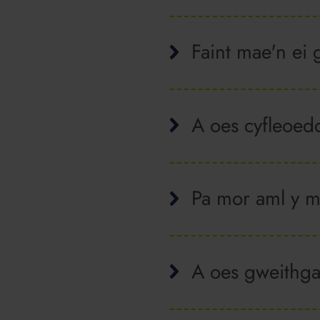
Faint mae'n ei
A oes cyfleoed
Pa mor aml y m
A oes gweithg