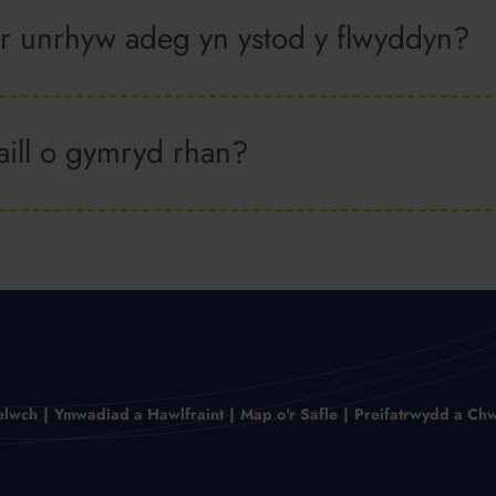
ar unrhyw adeg yn ystod y flwyddyn?
aill o gymryd rhan?
elwch
Ymwadiad a Hawlfraint
Map o'r Safle
Preifatrwydd a Chw