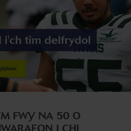
i'ch tîm delfrydol
glybiau
M FWY NA 50 O
WARAEON I CHI