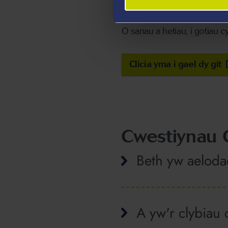
gydol y flwyddyn a gwisgo’
O sanau a hetiau, i gotiau
Clicia yma i gael dy git
Cwestiynau 
Beth yw aeloda
A yw'r clybiau