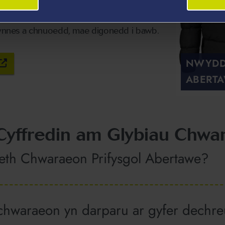
r kit gwyrdd a gwyn gyda balchder.
 cynnes a chnuoedd, mae digonedd i bawb.
NWYDD
ABERT
Cyffredin am Glybiau Chwa
eth Chwaraeon Prifysgol Abertawe?
 chwaraeon yn darparu ar gyfer dechr