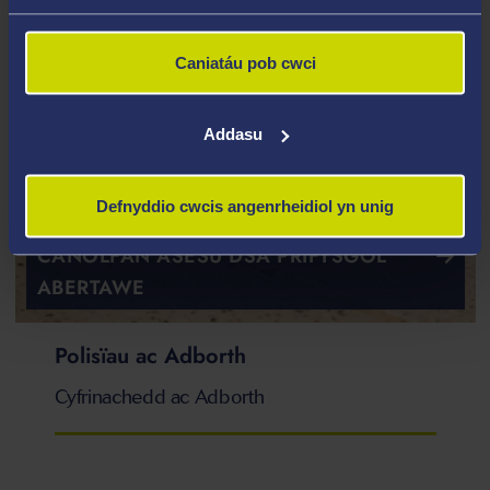
Caniatáu pob cwci
Addasu
Defnyddio cwcis angenrheidiol yn unig
CANOLFAN ASESU DSA PRIFYSGOL
ABERTAWE
Polisïau ac Adborth
Cyfrinachedd ac Adborth