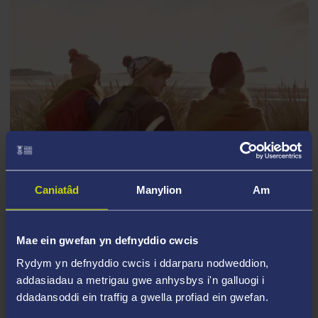
GWASANAETHAU CYMORTH I
Caniatâd
Manylion
Am
FYFYRWYR
Mae ein gwefan yn defnyddio cwcis
Rydym yn defnyddio cwcis i ddarparu nodweddion,
addasiadau a metrigau gwe anhysbys i'n galluogi i
ddadansoddi ein traffig a gwella profiad ein gwefan.