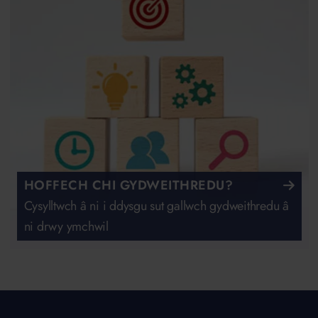
HOFFECH CHI GYDWEITHREDU?
Cysylltwch â ni i ddysgu sut gallwch gydweithredu â
ni drwy ymchwil