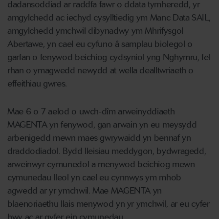
dadansoddiad ar raddfa fawr o ddata tymheredd, yr
amgylchedd ac iechyd cysylltiedig ym Manc Data SAIL,
amgylchedd ymchwil dibynadwy ym Mhrifysgol
Abertawe, yn cael eu cyfuno â samplau biolegol o
garfan o fenywod beichiog cydsyniol yng Nghymru, fel
rhan o ymagwedd newydd at wella dealltwriaeth o
effeithiau gwres.
Mae 6 o 7 aelod o uwch-dîm arweinyddiaeth
MAGENTA yn fenywod, gan arwain yn eu meysydd
arbenigedd mewn maes gwrywaidd yn bennaf yn
draddodiadol. Bydd lleisiau meddygon, bydwragedd,
arweinwyr cymunedol a menywod beichiog mewn
cymunedau lleol yn cael eu cynnwys ym mhob
agwedd ar yr ymchwil. Mae MAGENTA yn
blaenoriaethu llais menywod yn yr ymchwil, ar eu cyfer
hwy ac ar gyfer ein cymunedau.