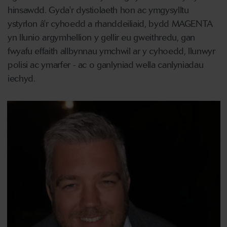
hinsawdd. Gyda'r dystiolaeth hon ac ymgysylltu
ystyrlon â'r cyhoedd a rhanddeiliaid, bydd MAGENTA
yn llunio argymhellion y gellir eu gweithredu, gan
fwyafu effaith allbynnau ymchwil ar y cyhoedd, llunwyr
polisi ac ymarfer - ac o ganlyniad wella canlyniadau
iechyd.