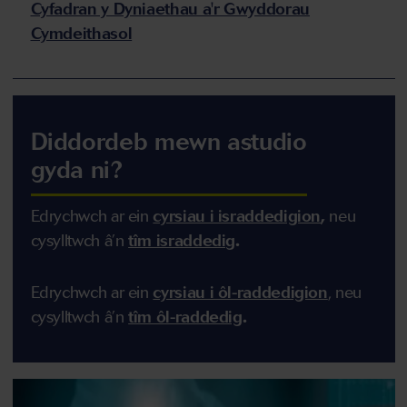
Cyfadran y Dyniaethau a'r Gwyddorau
Cymdeithasol
Diddordeb mewn astudio
gyda ni?
Edrychwch ar ein
cyrsiau i israddedigion
,
n
eu
cysylltwch â’n
tîm israddedig
.
Edrychwch ar ein
cyrsiau i ôl-raddedigion
,
n
eu
cysylltwch â’n
tîm ôl-raddedig
.