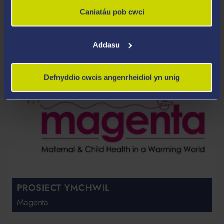
Caniatáu pob cwci
Addasu
Defnyddio cwcis angenrheidiol yn unig
PROSIECT YMCHWIL
Magenta