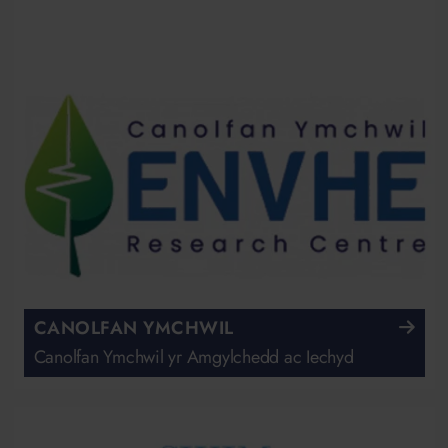
CANOLFAN YMCHWIL
Canolfan Ymchwil yr Amgylchedd ac Iechyd