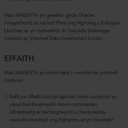
Mae MAGENTA yn gweithio gyda Charfan
Amgylchedd ac Iechyd Plant yng Ngholeg y Brifysgol
Llundain ac yn cydweithio â'r Swyddfa Ystadegau
Gwladol ac Ymchwil Data Gweinyddol Cymru.
EFFAITH
Mae MAGENTA yn ceisio ateb y cwestiynau ymchwil
canlynol:
Beth yw effaith bod yn agored i wres cynyddol yn
ystod beichiogrwydd mewn cymunedau
difreintiedig ar feichiogrwydd a chanlyniadau
newydd-enedigol yng Nghymru ac yn Llundain?