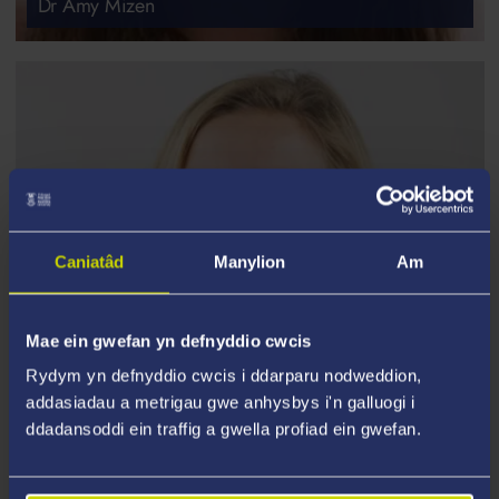
Dr Amy Mizen
Caniatâd
Manylion
Am
Mae ein gwefan yn defnyddio cwcis
Rydym yn defnyddio cwcis i ddarparu nodweddion,
addasiadau a metrigau gwe anhysbys i'n galluogi i
ddadansoddi ein traffig a gwella profiad ein gwefan.
CYD-ARWEINYDD YMCHWIL
Samantha Turner