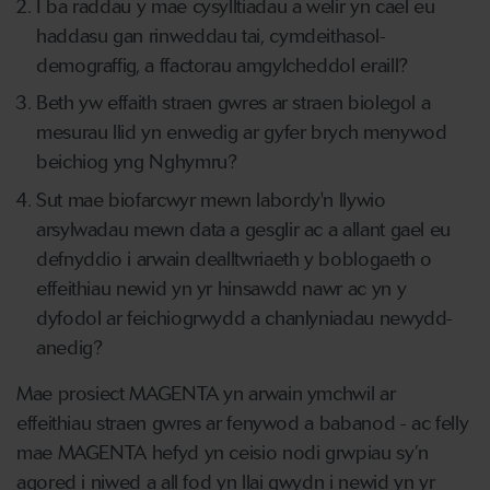
I ba raddau y mae cysylltiadau a welir yn cael eu
haddasu gan rinweddau tai, cymdeithasol-
demograffig, a ffactorau amgylcheddol eraill?
Beth yw effaith straen gwres ar straen biolegol a
mesurau llid yn enwedig ar gyfer brych menywod
beichiog yng Nghymru?
Sut mae biofarcwyr mewn labordy'n llywio
arsylwadau mewn data a gesglir ac a allant gael eu
defnyddio i arwain dealltwriaeth y boblogaeth o
effeithiau newid yn yr hinsawdd nawr ac yn y
dyfodol ar feichiogrwydd a chanlyniadau newydd-
anedig?
Mae prosiect MAGENTA yn arwain ymchwil ar
effeithiau straen gwres ar fenywod a babanod - ac felly
mae MAGENTA hefyd yn ceisio nodi grwpiau sy’n
agored i niwed a all fod yn llai gwydn i newid yn yr