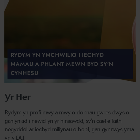
RYDYM YN YMCHWILIO I IECHYD
MAMAU A PHLANT MEWN BYD SY'N
CYNHESU
Yr Her
Rydym yn profi mwy a mwy o donnau gwres dwys o
ganlyniad i newid yn yr hinsawdd, sy'n cael effaith
negyddol ar iechyd miliynau o bobl, gan gynnwys yma
yn y DU.