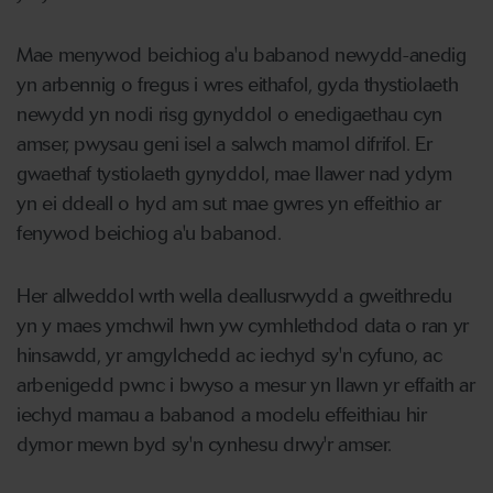
Mae menywod beichiog a'u babanod newydd-anedig
yn arbennig o fregus i wres eithafol, gyda thystiolaeth
newydd yn nodi risg gynyddol o enedigaethau cyn
amser, pwysau geni isel a salwch mamol difrifol. Er
gwaethaf tystiolaeth gynyddol, mae llawer nad ydym
yn ei ddeall o hyd am sut mae gwres yn effeithio ar
fenywod beichiog a'u babanod.
Her allweddol wrth wella deallusrwydd a gweithredu
yn y maes ymchwil hwn yw cymhlethdod data o ran yr
hinsawdd, yr amgylchedd ac iechyd sy'n cyfuno, ac
arbenigedd pwnc i bwyso a mesur yn llawn yr effaith ar
iechyd mamau a babanod a modelu effeithiau hir
dymor mewn byd sy'n cynhesu drwy'r amser.