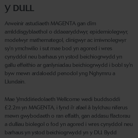
Y DULL
Arweinir astudiaeth MAGENTA gan dîm
amlddisgyblaethol o ddaearyddwyr, epidemiolegwyr,
modelwyr mathemategol, clinigwyr ac imiwnolegwyr
sy'n ymchwilio i sut mae bod yn agored i wres
cynyddol neu barhaus yn ystod beichiogrwydd yn
gallu effeithio ar ganlyniadau beichiogrwydd i bobl sy'n
byw mewn ardaloedd penodol yng Nghymru a
Llundain.
Mae Ymddiriedolaeth Wellcome wedi buddsoddi
£2.2m yn MAGENTA, i fynd i'r afael â bylchau niferus
mewn gwybodaeth o ran effaith, gan addasu ffactorau
a dulliau biolegol o fod yn agored i wres cynyddol neu
barhaus yn ystod beichiogrwydd yn y DU. Bydd