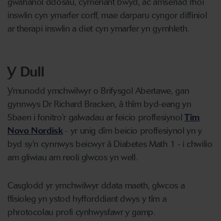
gwahanol ddosau, cymeriant bwyd, ac amseriad rhoi
inswlin cyn ymarfer corff, mae darparu cyngor diffiniol
ar therapi inswlin a diet cyn ymarfer yn gymhleth.
Y Dull
Ymunodd ymchwilwyr o Brifysgol Abertawe, gan
gynnwys Dr Richard Bracken, â thîm byd-eang yn
Sbaen i fonitro'r galwadau ar feicio proffesiynol
Tîm
Novo Nordisk
- yr unig dîm beicio proffesiynol yn y
byd sy'n cynnwys beicwyr â Diabetes Math 1 - i chwilio
am gliwiau am reoli glwcos yn well.
Casglodd yr ymchwilwyr ddata maeth, glwcos a
ffisioleg yn ystod hyfforddiant dwys y tîm a
phrotocolau profi cynhwysfawr y gamp.