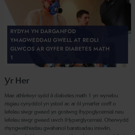
RYDYM YN DARGANFOD
YMAGWEDDAU GWELL AT REOLI
GLWCOS AR GYFER DIABETES MATH
1
Yr Her
Mae athletwyr sydd â diabetes math 1 yn wynebu
risgiau cynyddol yn ystod ac ar ôl ymarfer corff o
lefelau siwgr gwaed yn gostwng (hypoglycemia) neu
lefelau siwgr gwaed uwch (Hyperglycemia). Oherwydd
rhyngweithiadau gwahanol baratoadau inswlin,