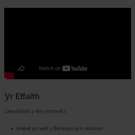
Yr Effaith
Llwyddodd y tîm ymchwil i:
ddeall yn well y ffactorau sy'n esbonio