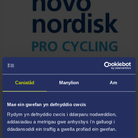
PARTNER YMCHWIL
Team Novo Nordisk
Caniatâd
Manylion
Am
Mae ein gwefan yn defnyddio cwcis
Rydym yn defnyddio cwcis i ddarparu nodweddion,
addasiadau a metrigau gwe anhysbys i'n galluogi i
ddadansoddi ein traffig a gwella profiad ein gwefan.