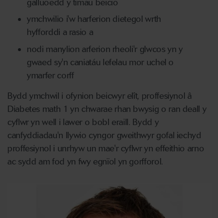
galluoedd y timau beicio
ymchwilio i'w harferion dietegol wrth
hyfforddi a rasio a
nodi manylion arferion rheoli'r glwcos yn y
gwaed sy'n caniatáu lefelau mor uchel o
ymarfer corff
Bydd ymchwil i ofynion beicwyr elît, proffesiynol â
Diabetes math 1 yn chwarae rhan bwysig o ran deall y
cyflwr yn well i lawer o bobl eraill. Bydd y
canfyddiadau'n llywio cyngor gweithwyr gofal iechyd
proffesiynol i unrhyw un mae'r cyflwr yn effeithio arno
ac sydd am fod yn fwy egnïol yn gorfforol.