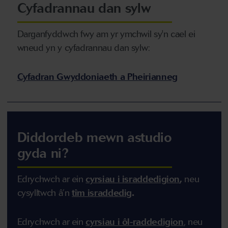
Cyfadrannau dan sylw
Darganfyddwch fwy am yr ymchwil sy'n cael ei
wneud yn y cyfadrannau dan sylw:
Cyfadran Gwyddoniaeth a Pheirianneg
Diddordeb mewn astudio
gyda ni?
Edrychwch ar ein
cyrsiau i israddedigion
,
n
eu
cysylltwch â’n
tîm israddedig
.
Edrychwch ar ein
cyrsiau i ôl-raddedigion
,
n
eu