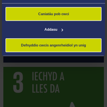
Caniatáu pob cwci
Addasu
Defnyddio cwcis angenrheidiol yn unig