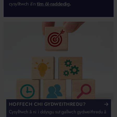
cysylltwch â’n
tîm ôl-raddedig
.
HOFFECH CHI GYDWEITHREDU?
Cysylltwch â ni i ddysgu sut gallwch gydweithredu â