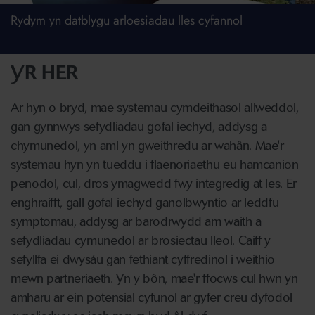
Rydym yn datblygu arloesiadau lles cyfannol
YR HER
Ar hyn o bryd, mae systemau cymdeithasol allweddol,
gan gynnwys sefydliadau gofal iechyd, addysg a
chymunedol, yn aml yn gweithredu ar wahân. Mae'r
systemau hyn yn tueddu i flaenoriaethu eu hamcanion
penodol, cul, dros ymagwedd fwy integredig at les. Er
enghraifft, gall gofal iechyd ganolbwyntio ar leddfu
symptomau, addysg ar barodrwydd am waith a
sefydliadau cymunedol ar brosiectau lleol. Caiff y
sefyllfa ei dwysáu gan fethiant cyffredinol i weithio
mewn partneriaeth. Yn y bôn, mae'r ffocws cul hwn yn
amharu ar ein potensial cyfunol ar gyfer creu dyfodol