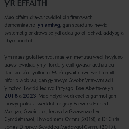
YR EFFAITH
Mae effaith drawsnewidiol ein fframwaith
damcaniaethol
yn amlwg
, gan sbarduno newid
systematig ar draws sefydliadau gofal iechyd, addysg a
chymunedol.
Ym maes gofal iechyd, mae ein mentrau wedi hwyluso
trawsnewidiad yn y ffordd y caiff gwasanaethau eu
darparu a'u cynllunio. Mae'r gwaith hwn wedi ennill
nifer o wobrau, gan gynnwys Gwobr Ymrwymiad i
Ymchwil Bwrdd Iechyd Prifysgol Bae Abertawe yn
2018
a
2023
. Mae hefyd wedi cael ei ganmol gan
lunwyr polisi allweddol megis y Farwnes Eluned
Morgan, Gweinidog Iechyd a Gwasanaethau
Cymdeithasol, Llywodraeth Cymru (2019), a Dr Chris
Jones, Dirprwy Swyddog Meddygol Cymru (2017).