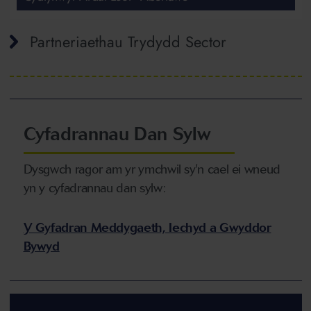
Partneriaethau Trydydd Sector
Cyfadrannau Dan Sylw
Dysgwch ragor am yr ymchwil sy'n cael ei wneud
yn y cyfadrannau dan sylw:
Y Gyfadran Meddygaeth, Iechyd a Gwyddor
Bywyd