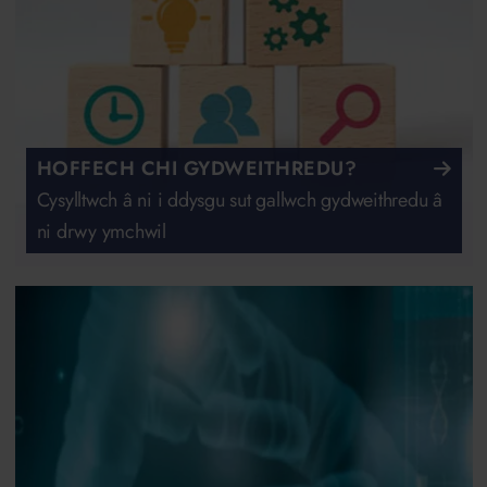
HOFFECH CHI GYDWEITHREDU?
Cysylltwch â ni i ddysgu sut gallwch gydweithredu â
ni drwy ymchwil