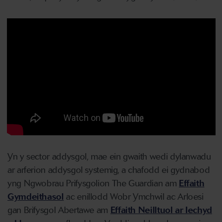
Yn y sector addysgol, mae ein gwaith wedi dylanwadu
ar arferion addysgol systemig, a chafodd ei gydnabod
yng Ngwobrau Prifysgolion The Guardian am
Effaith
Gymdeithasol
ac enillodd Wobr Ymchwil ac Arloesi
gan Brifysgol Abertawe am
Effaith Neilltuol ar Iechyd