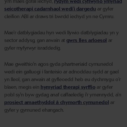
Ym maes gofal iechyd,
rydym wedi cyflwyno ymyriad
seicotherapi cadarnhaol wedi'i dargedu
ar gyfer
cleifion ABI ar draws tri bwrdd iechyd yn ne Cymru.
Mae'r datblygiadau hyn wedi llywio datblygiadau yn y
sector addysg, gan arwain at
gwrs lles arloesol
ar
gyfer myfyrwyr israddedig.
Mae gweithio'n agos gyda phartneriaid cymunedol
wedi ein galluogi i fanteisio ar adnoddau sydd ar gael
yn lleol, gan arwain at gyfleoedd heb eu dychmygu o'r
blaen, megis ein
hymyriad therapi syrffio
ar gyfer
pobl sy'n byw gydag anaf caffaeledig i'r ymennydd, a'n
prosiect amaethyddol â chymorth cymunedol
ar
gyfer y gymuned ehangach.