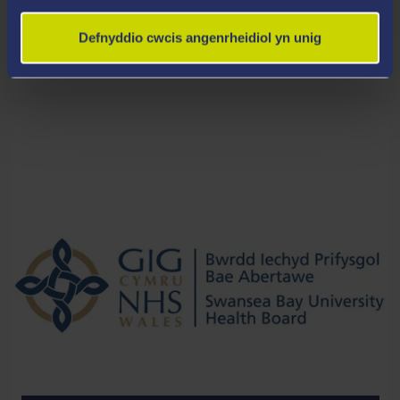
PARTNER YMCHWIL
Defnyddio cwcis angenrheidiol yn unig
Gwasanaeth Niwro-adsefydlu Cymunedol