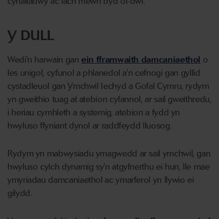
cynaliadwy ac iach mewn byd ôl-dwf.
Y DULL
Wedi'n harwain gan
ein fframwaith damcaniaethol
o
les unigol, cyfunol a phlanedol a'n cefnogi gan gyllid
cystadleuol gan Ymchwil Iechyd a Gofal Cymru, rydym
yn gweithio tuag at atebion cyfannol, ar sail gweithredu,
i heriau cymhleth a systemig, atebion a fydd yn
hwyluso ffyniant dynol ar raddfeydd lluosog.
Rydym yn mabwysiadu ymagwedd ar sail ymchwil, gan
hwyluso cylch dynamig sy'n atgyfnerthu ei hun, lle mae
ymyriadau damcaniaethol ac ymarferol yn llywio ei
gilydd.