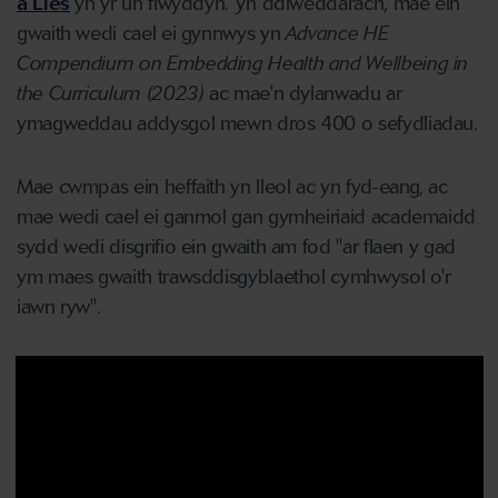
a Lles
yn yr un flwyddyn. Yn ddiweddarach, mae ein
gwaith wedi cael ei gynnwys yn
Advance HE
Compendium on Embedding Health and Wellbeing in
the Curriculum (2023)
ac mae'n dylanwadu ar
ymagweddau addysgol mewn dros 400 o sefydliadau.
Mae cwmpas ein heffaith yn lleol ac yn fyd-eang, ac
mae wedi cael ei ganmol gan gymheiriaid academaidd
sydd wedi disgrifio ein gwaith am fod "ar flaen y gad
ym maes gwaith trawsddisgyblaethol cymhwysol o'r
iawn ryw".