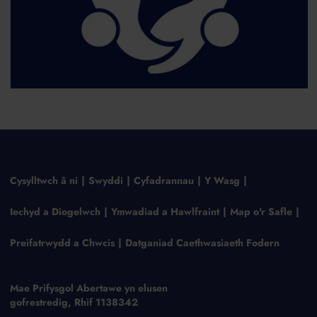
Cysylltwch â ni
Swyddi
Cyfadrannau
Y Wasg
Iechyd a Diogelwch
Ymwadiad a Hawlfraint
Map o'r Safle
Preifatrwydd a Chwcis
Datganiad Caethwasiaeth Fodern
Mae Prifysgol Abertawe yn elusen
gofrestredig, Rhif 1138342