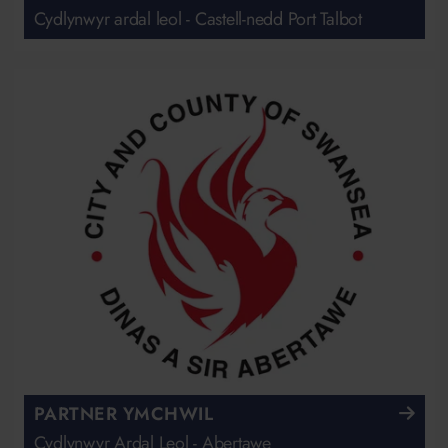
Cydlynwyr ardal leol - Castell-nedd Port Talbot
PARTNER YMCHWIL
Cydlynwyr Ardal Leol - Abertawe