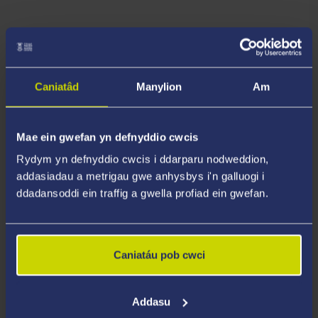
PARTNER YMCHWIL
Bwrdd Iechyd Prifysgol Bae Abertawe
Caniatâd
Manylion
Am
Mae ein gwefan yn defnyddio cwcis
Rydym yn defnyddio cwcis i ddarparu nodweddion,
addasiadau a metrigau gwe anhysbys i'n galluogi i
ddadansoddi ein traffig a gwella profiad ein gwefan.
Caniatáu pob cwci
Addasu