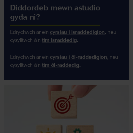
Diddordeb mewn astudio
gyda ni?
Edrychwch ar ein
cyrsiau i israddedigion
,
n
eu
cysylltwch â’n
tîm israddedig
.
Edrychwch ar ein
cyrsiau i ôl-raddedigion
,
n
eu
cysylltwch â’n
tîm ôl-raddedig
.