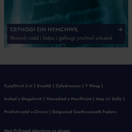
CEFNOGI EIN HYMCHWIL
Rhowch rodd i helpu i gefnogi ymchwil arloesol
Cysylltwch â ni
Swyddi
Cyfadrannau
Y Wasg
Iechyd a Diogelwch
Ymwadiad a Hawlfraint
Map o'r Safle
Preifatrwydd a Chwcis
Datganiad Caethwasiaeth Fodern
Mae Prifysgol Abertawe yn elusen