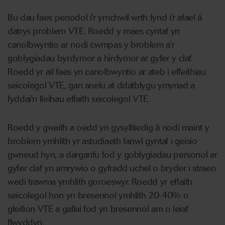
Bu dau faes penodol i'r ymchwil wrth fynd i'r afael â
datrys problem VTE. Roedd y maes cyntaf yn
canolbwyntio ar nodi cwmpas y broblem a'r
goblygiadau byrdymor a hirdymor ar gyfer y claf.
Roedd yr ail faes yn canolbwyntio ar ateb i effeithiau
seicolegol VTE, gan anelu at ddatblygu ymyriad a
fyddai'n lleihau effaith seicolegol VTE.
Roedd y gwaith a oedd yn gysylltiedig â nodi maint y
broblem ymhlith yr astudiaeth fanwl gyntaf i geisio
gwneud hyn, a darganfu fod y goblygiadau personol ar
gyfer claf yn amrywio o gyfradd uchel o bryder i straen
wedi trawma ymhlith goroeswyr. Roedd yr effaith
seicolegol hon yn bresennol ymhlith 20-40% o
gleifion VTE a gallai fod yn bresennol am o leiaf
flwyddyn.