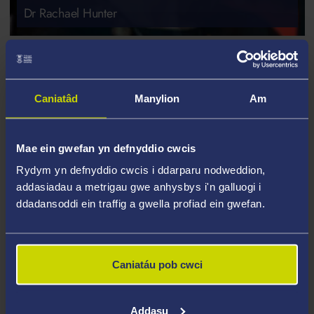
Dr Rachael Hunter
Caniatâd
Manylion
Am
Mae ein gwefan yn defnyddio cwcis
Rydym yn defnyddio cwcis i ddarparu nodweddion,
addasiadau a metrigau gwe anhysbys i'n galluogi i
ddadansoddi ein traffig a gwella profiad ein gwefan.
Caniatáu pob cwci
PARTNER YMCHWIL
Thrombosis UK
Addasu