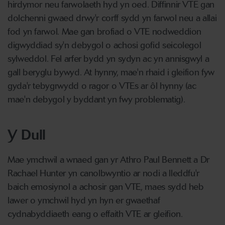
hirdymor neu farwolaeth hyd yn oed. Diffinnir VTE gan
dolchenni gwaed drwy'r corff sydd yn farwol neu a allai
fod yn farwol. Mae gan brofiad o VTE nodweddion
digwyddiad sy'n debygol o achosi gofid seicolegol
sylweddol. Fel arfer bydd yn sydyn ac yn annisgwyl a
gall beryglu bywyd. At hynny, mae'n rhaid i gleifion fyw
gyda'r tebygrwydd o ragor o VTEs ar ôl hynny (ac
mae'n debygol y byddant yn fwy problematig).
Y Dull
Mae ymchwil a wnaed gan yr Athro Paul Bennett a Dr
Rachael Hunter yn canolbwyntio ar nodi a lleddfu'r
baich emosiynol a achosir gan VTE, maes sydd heb
lawer o ymchwil hyd yn hyn er gwaethaf
cydnabyddiaeth eang o effaith VTE ar gleifion.