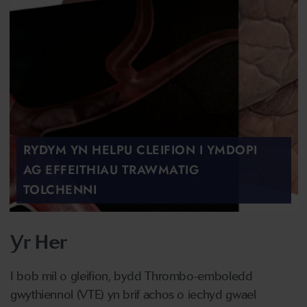
RYDYM YN HELPU CLEIFION I YMDOPI
AG EFFEITHIAU TRAWMATIG
TOLCHENNI
Yr Her
I bob mil o gleifion, bydd Thrombo-emboledd
gwythiennol (VTE) yn brif achos o iechyd gwael