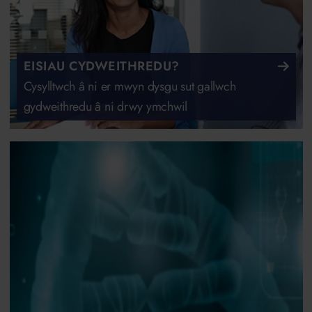
EISIAU CYDWEITHREDU?
Cysylltwch â ni er mwyn dysgu sut gallwch
gydweithredu â ni drwy ymchwil