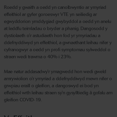
Roedd y gwaith a oedd yn canolbwyntio ar ymyriad
effeithiol ar gyfer goroeswyr VTE yn seiliedig ar
egwyddorion ymddygiad gwybyddol a oedd yn anelu
at leddfu teimladau o bryder a phanig. Dangosodd y
dystiolaeth o'r astudiaeth hon fod yr ymyriadau a
ddefnyddiwyd yn effeithiol, a gwnaethant leihau nifer y
cyfranogwyr a oedd yn profi symptomau sylweddol o
straen wedi trawma o 40% i 23%.
Mae natur addasadwy'r ymagwedd hon wedi gweld
amrywiolion o'r ymyriad a ddefnyddiwyd mewn nifer o
grwpiau eraill o gleifion, a dangoswyd ei bod yn
effeithiol wrth leihau straen sy'n gysylltiedig â gofalu am
gleifion COVID-19.