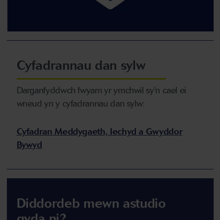
Cyfadrannau dan sylw
Darganfyddwch fwyam yr ymchwil sy'n cael ei
wneud yn y cyfadrannau dan sylw:
Cyfadran Meddygaeth, Iechyd a Gwyddor
Bywyd
Diddordeb mewn astudio
gyda ni?