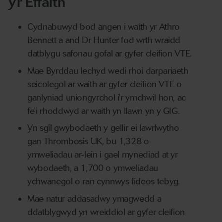
Yr Effaith
Cydnabuwyd bod angen i waith yr Athro
Bennett a and Dr Hunter fod wrth wraidd
datblygu safonau gofal ar gyfer cleifion VTE.
Mae Byrddau Iechyd wedi rhoi darpariaeth
seicolegol ar waith ar gyfer cleifion VTE o
ganlyniad uniongyrchol i'r ymchwil hon, ac
fe'i rhoddwyd ar waith yn llawn yn y GIG.
Yn sgîl gwybodaeth y gellir ei lawrlwytho
gan Thrombosis UK, bu 1,328 o
ymweliadau ar-lein i gael mynediad at yr
wybodaeth, a 1,700 o ymweliadau
ychwanegol o ran cynnwys fideos tebyg.
Mae natur addasadwy ymagwedd a
ddatblygwyd yn wreiddiol ar gyfer cleifion