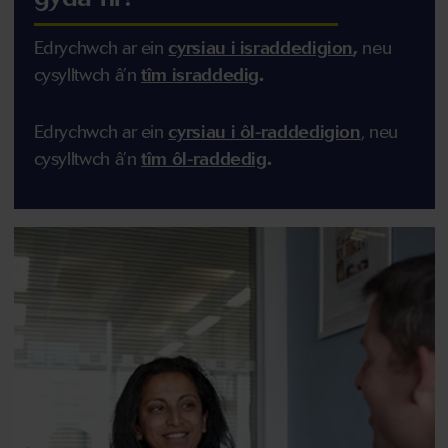
Edrychwch ar ein
cyrsiau i israddedigion
,
n
eu
cysylltwch â’n
tîm israddedig
.
Edrychwch ar ein
cyrsiau i ôl-raddedigion
,
n
eu
cysylltwch â’n
tîm ôl-raddedig
.