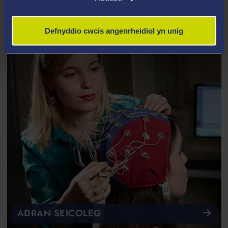
Defnyddio cwcis angenrheidiol yn unig
ADRAN SEICOLEG