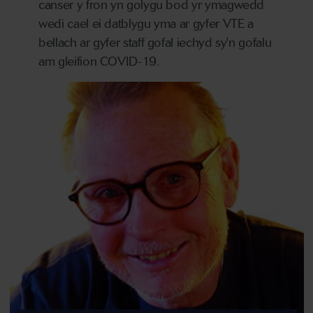
canser y fron yn golygu bod yr ymagwedd
wedi cael ei datblygu yma ar gyfer VTE a
bellach ar gyfer staff gofal iechyd sy'n gofalu
am gleifion COVID-19.