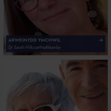
ARWEINYDD YMCHWIL
Dr Sarah Hillcoat-Nallétamby