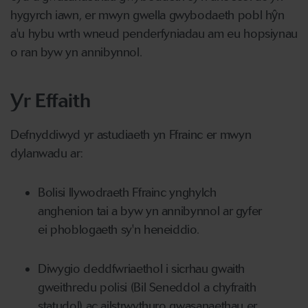
hygyrch iawn, er mwyn gwella gwybodaeth pobl hŷn
a'u hybu wrth wneud penderfyniadau am eu hopsiynau
o ran byw yn annibynnol.
Yr Effaith
Defnyddiwyd yr astudiaeth yn Ffrainc er mwyn
dylanwadu ar:
Bolisi llywodraeth Ffrainc ynghylch
anghenion tai a byw yn annibynnol ar gyfer
ei phoblogaeth sy'n heneiddio.
Diwygio deddfwriaethol i sicrhau gwaith
gweithredu polisi (Bil Seneddol a chyfraith
statudol) ac ailstrwythuro gwasanaethau er