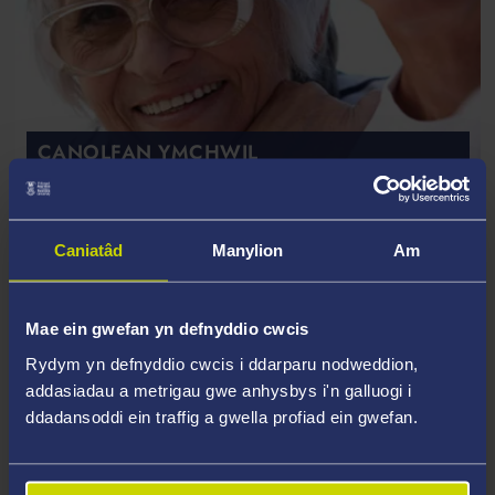
CANOLFAN YMCHWIL
Canolfan am Heneiddio Arloesol
Caniatâd
Manylion
Am
Mae ein gwefan yn defnyddio cwcis
Rydym yn defnyddio cwcis i ddarparu nodweddion,
addasiadau a metrigau gwe anhysbys i'n galluogi i
ddadansoddi ein traffig a gwella profiad ein gwefan.