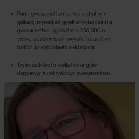
Porth gwasanaethau cenedlaethol sy'n
galluogi mynediad gwell at wybodaeth a
gwasanaethau, gyda thros 250,000 o
ymweliadau'r mis a'r mwyafrif helaeth yn
fodlon â'r wybodaeth a ddarperir.
Tystiolaeth leol o wella lles ar gyfer
darparwyr a defnyddwyr gwasanaethau.