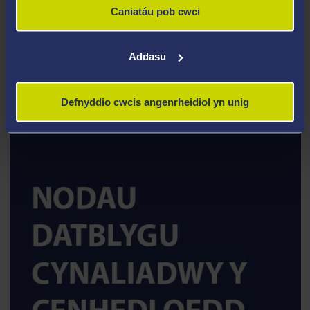
Caniatáu pob cwci
Addasu
TAI A PHOBL HYN
Defnyddio cwcis angenrheidiol yn unig