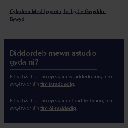
Cyfadran Meddygaeth, Iechyd a Gwyddor
Bywyd
Diddordeb mewn astudio
gyda ni?
Edrychwch ar ein
cyrsiau i israddedigion
,
n
eu
cysylltwch â’n
tîm israddedig
.
Edrychwch ar ein
cyrsiau i ôl-raddedigion
,
n
eu
cysylltwch â’n
tîm ôl-raddedig
.