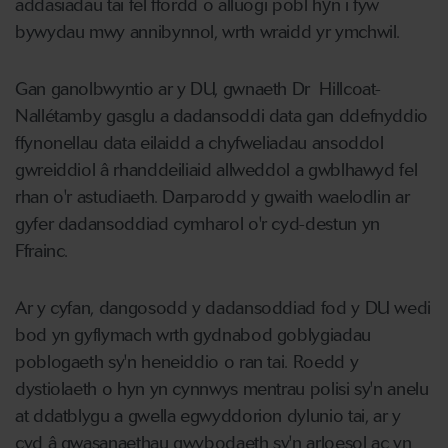
addasiadau tai fel ffordd o alluogi pobl hŷn i fyw
bywydau mwy annibynnol, wrth wraidd yr ymchwil.
Gan ganolbwyntio ar y DU, gwnaeth Dr Hillcoat-
Nallétamby gasglu a dadansoddi data gan ddefnyddio
ffynonellau data eilaidd a chyfweliadau ansoddol
gwreiddiol â rhanddeiliaid allweddol a gwblhawyd fel
rhan o'r astudiaeth. Darparodd y gwaith waelodlin ar
gyfer dadansoddiad cymharol o'r cyd-destun yn
Ffrainc.
Ar y cyfan, dangosodd y dadansoddiad fod y DU wedi
bod yn gyflymach wrth gydnabod goblygiadau
poblogaeth sy'n heneiddio o ran tai. Roedd y
dystiolaeth o hyn yn cynnwys mentrau polisi sy'n anelu
at ddatblygu a gwella egwyddorion dylunio tai, ar y
cyd â gwasanaethau gwybodaeth sy'n arloesol ac yn