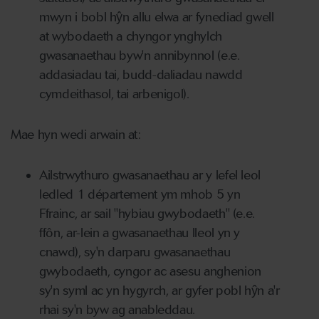
mwyn i bobl hŷn allu elwa ar fynediad gwell
at wybodaeth a chyngor ynghylch
gwasanaethau byw'n annibynnol (e.e.
addasiadau tai, budd-daliadau nawdd
cymdeithasol, tai arbenigol).
Mae hyn wedi arwain at:
Ailstrwythuro gwasanaethau ar y lefel leol
ledled 1 département ym mhob 5 yn
Ffrainc, ar sail "hybiau gwybodaeth" (e.e.
ffôn, ar-lein a gwasanaethau lleol yn y
cnawd), sy'n darparu gwasanaethau
gwybodaeth, cyngor ac asesu anghenion
sy'n syml ac yn hygyrch, ar gyfer pobl hŷn a'r
rhai sy'n byw ag anableddau.