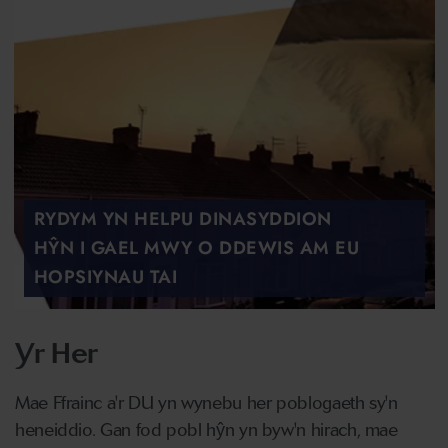
RYDYM YN HELPU DINASYDDION
HŶN I GAEL MWY O DDEWIS AM EU
HOPSIYNAU TAI
Yr Her
Mae Ffrainc a'r DU yn wynebu her poblogaeth sy'n
heneiddio. Gan fod pobl hŷn yn byw'n hirach, mae