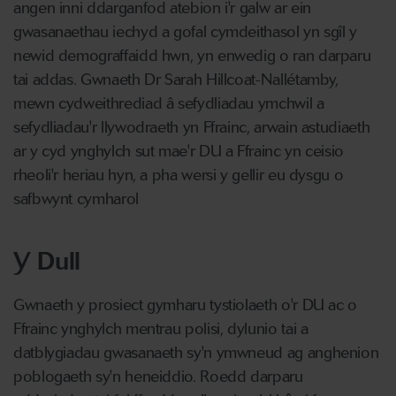
angen inni ddarganfod atebion i'r galw ar ein
gwasanaethau iechyd a gofal cymdeithasol yn sgîl y
newid demograffaidd hwn, yn enwedig o ran darparu
tai addas. Gwnaeth Dr Sarah Hillcoat-Nallétamby,
mewn cydweithrediad â sefydliadau ymchwil a
sefydliadau'r llywodraeth yn Ffrainc, arwain astudiaeth
ar y cyd ynghylch sut mae'r DU a Ffrainc yn ceisio
rheoli'r heriau hyn, a pha wersi y gellir eu dysgu o
safbwynt cymharol
Y Dull
Gwnaeth y prosiect gymharu tystiolaeth o'r DU ac o
Ffrainc ynghylch mentrau polisi, dylunio tai a
datblygiadau gwasanaeth sy'n ymwneud ag anghenion
poblogaeth sy'n heneiddio. Roedd darparu