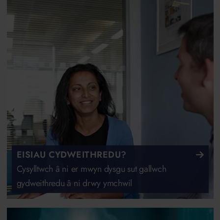
EISIAU CYDWEITHREDU?
Cysylltwch â ni er mwyn dysgu sut gallwch
gydweithredu â ni drwy ymchwil