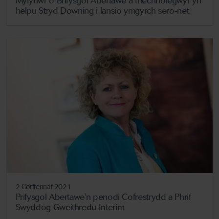
Myfyriwr o Brifysgol Abertawe a thechnolegwyr yn
helpu Stryd Downing i lansio ymgyrch sero-net
2 Gorffennaf 2021
Prifysgol Abertawe'n penodi Cofrestrydd a Phrif
Swyddog Gweithredu Interim