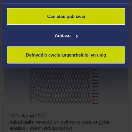
David Suchet yn chwarae'r brif ran yn nrama
newydd athro o Brifysgol Abertawe
Caniatáu pob cwci
Addasu
Defnyddio cwcis angenrheidiol yn unig
13 Gorffennaf 2021
Astudiaeth newydd yn cyflwyno ateb ar gyfer
adeiladu deunyddiau cellog