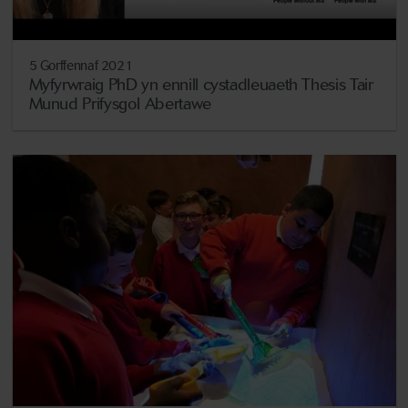
5 Gorffennaf 2021
Myfyrwraig PhD yn ennill cystadleuaeth Thesis Tair
Munud Prifysgol Abertawe