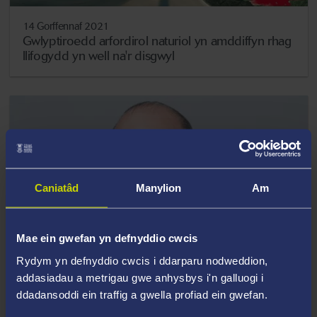
14 Gorffennaf 2021
Gwlyptiroedd arfordirol naturiol yn amddiffyn rhag
llifogydd yn well na'r disgwyl
Caniatâd
Manylion
Am
Mae ein gwefan yn defnyddio cwcis
Rydym yn defnyddio cwcis i ddarparu nodweddion,
addasiadau a metrigau gwe anhysbys i'n galluogi i
ddadansoddi ein traffig a gwella profiad ein gwefan.
13 Gorffennaf 2021