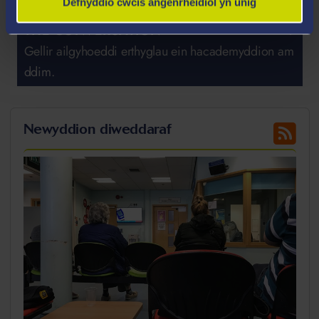
Defnyddio cwcis angenrheidiol yn unig
THE CONVERSATION
Gellir ailgyhoeddi erthyglau ein hacademyddion am
ddim.
Newyddion diweddaraf