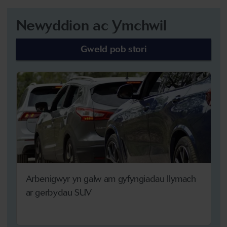
Newyddion ac Ymchwil
Gweld pob stori
Arbenigwyr yn galw am gyfyngiadau llymach
ar gerbydau SUV