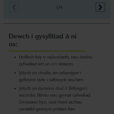
1/4
Dewch i gysylltiad â ni
os:
Hoffech fwy o wybodaeth, neu drefnu
cyfweliad am un o’n straeon.
Ydych yn chwilio am arbenigwr i
gyflwyno sylw i safbwynt neu farn.
Ydych yn dymuno dod i’r Brifysgol i
recordio, ffilmio neu gynnal cyfweliad.
Croesawn hyn, ond rhaid sicrhau
caniatâd gennym ymlaen llaw.