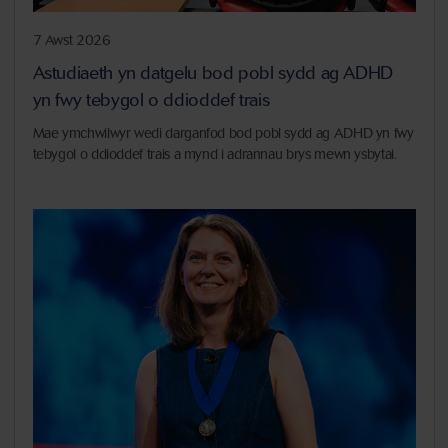
7 Awst 2026
Astudiaeth yn datgelu bod pobl sydd ag ADHD
yn fwy tebygol o ddioddef trais
Mae ymchwilwyr wedi darganfod bod pobl sydd ag ADHD yn fwy
tebygol o ddioddef trais a mynd i adrannau brys mewn ysbytai.