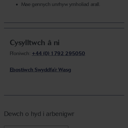
Mae gennych unrhyw ymholiad arall.
Cysylltwch â ni
Ffoniwch:
+44 (0) 1792 295050
Ebostiwch Swyddfa'r Wasg
Dewch o hyd i arbenigwr