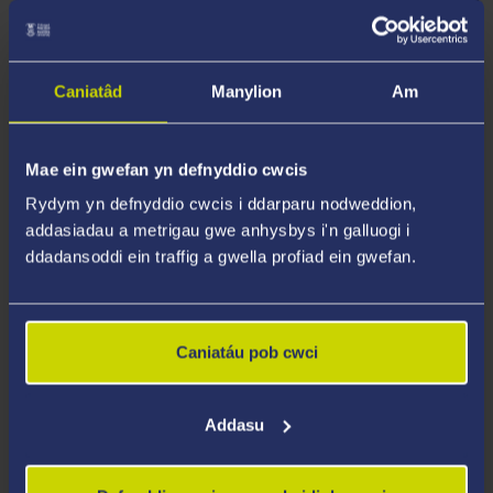
ORIEL LLUNIAU
Caniatâd
Manylion
Am
Gellir lawrlwytho lluniau a'u defnyddio at ddibenion
golygyddol.
Mae ein gwefan yn defnyddio cwcis
Rydym yn defnyddio cwcis i ddarparu nodweddion,
addasiadau a metrigau gwe anhysbys i'n galluogi i
ddadansoddi ein traffig a gwella profiad ein gwefan.
Caniatáu pob cwci
Addasu