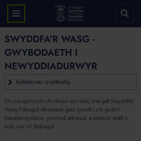
SWYDDFA'R WASG -
GWYBODAETH I
NEWYDDIADURWYR
Tudalennau cysylltiedig
Os oes gennych chi drwyn am stori, yna gall Swyddfa’r
Wasg Prifysgol Abertawe gael cyswllt i chi gyda’n
hacademyddion, ymchwil arloesol, a straeon eraill o
bob cwr o’r Brifysgol.