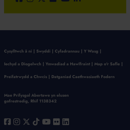
Cysylltwch â ni
Swyddi
Cyfadrannau
Y Wasg
Iechyd a Diogelwch
Ymwadiad a Hawlfraint
Map o'r Safle
Preifatrwydd a Chwcis
Datganiad Caethwasiaeth Fodern
Mae Prifysgol Abertawe yn elusen
gofrestredig, Rhif 1138342