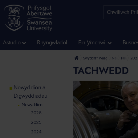
Astudio
Rhyngwladol
Ein Ymchwil
Busne
Swyddfa'r Wasg
Newyddion a Di
Newyddio
202
TACHWEDD
Newyddion a
Digwyddiadau
Newyddion
2026
2025
2024