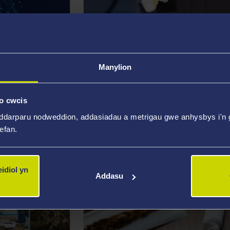
Manylion
o cwcis
16 Tachwedd 2021
ddarparu nodweddion, addasiadau a metrigau gwe anhysbys i'n g
ychwelyd gyda
Barn gymysg ymhlith meddygon te
wefan.
eriau o
am feddalwedd i leihau nifer y
derbyniadau brys i'r ysbyty
idiol yn
Addasu