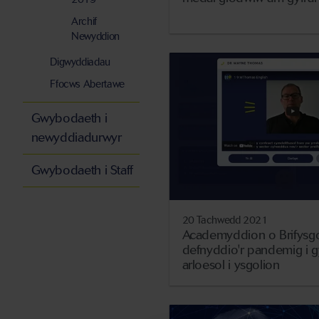
Archif
Newyddion
Digwyddiadau
Ffocws Abertawe
Gwybodaeth i
newyddiadurwyr
Gwybodaeth i Staff
20 Tachwedd 2021
Academyddion o Brifysgo
defnyddio'r pandemig i 
arloesol i ysgolion