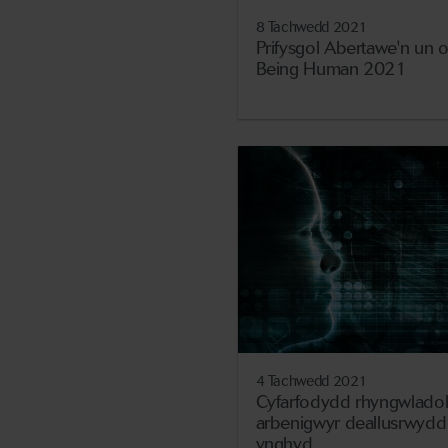
8 Tachwedd 2021
Prifysgol Abertawe'n un
Being Human 2021
4 Tachwedd 2021
Cyfarfodydd rhyngwladol
arbenigwyr deallusrwydd ar
ynghyd