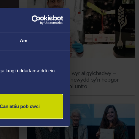
Am
15 Tachwedd 2021
alluogi i ddadansoddi ein
ulu
Hambwrdd cig llwyr ailgylchadwy –
deunydd pacio newydd sy'n hepgor
padiau amsugnol untro
Caniatáu pob cwci