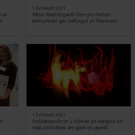
5 Tachwedd 2021
 ei
Athro Meddygaeth Frys yn derbyn
d
anrhydedd gan brifysgol yn Nenmarc
1 Tachwedd 2021
er
Arddangosfa yn y ddinas yn dangos sut
mae pobl ifanc am gael eu gweld