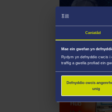
Caniatâd
Mae ein gwefan yn defnyddi
17 Tachwedd 2021
Rydym yn defnyddio cwcis i 
Darlith Zienkiewicz yn d
traffig a gwella profiad ein g
darlith gyhoeddus ar yr h
gyflawni’r targed sero-net
Defnyddio cwcis angenrhe
unig