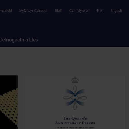
yrchedd
Myfyrwyr Cyfredol
Staff
Cyn-fyfyrwyr
中文
English
Cefnogaeth a Lles