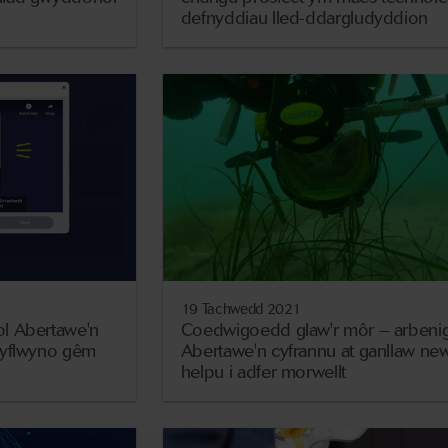
defnyddiau lled-ddargludyddion
19 Tachwedd 2021
l Abertawe'n
Coedwigoedd glaw'r môr – arbeni
gyflwyno gêm
Abertawe'n cyfrannu at ganllaw ne
helpu i adfer morwellt