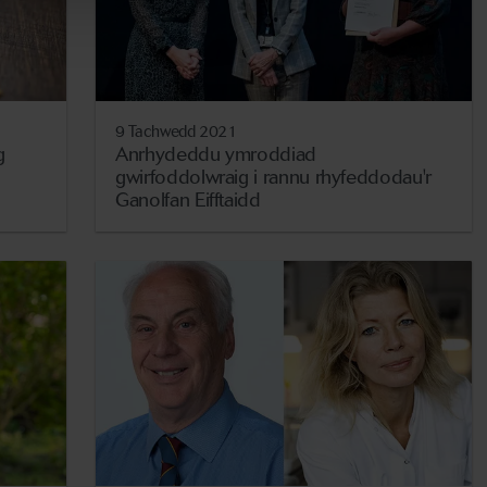
9 Tachwedd 2021
g
Anrhydeddu ymroddiad
gwirfoddolwraig i rannu rhyfeddodau'r
Ganolfan Eifftaidd