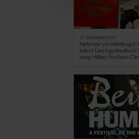
11 Tachwedd 2021
Myfyrwyr ym Mhrifysgol 
trafod Uwchgynhadledd 
eang Hillary Rodham Clin