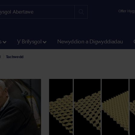
Offer Hyg
s
Y Brifysgol
Newyddion a Digwyddiadau
gwyddiadau
n
1
Tachwedd