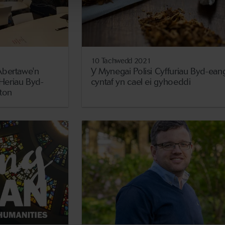
10 Tachwedd 2021
Abertawe'n
Y Mynegai Polisi Cyffuriau Byd-ean
Heriau Byd-
cyntaf yn cael ei gyhoeddi
ton