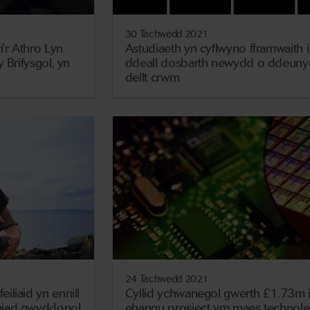
30 Tachwedd 2021
i'r Athro Lyn
Astudiaeth yn cyflwyno fframwaith i
 Brifysgol, yn
ddeall dosbarth newydd o ddeuny
dellt crwm
24 Tachwedd 2021
liaid yn ennill
Cyllid ychwanegol gwerth £1.73m 
niad gwyddonol
ehangu prosiect ym maes technole