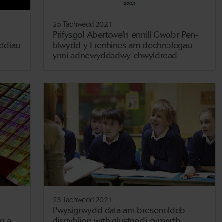
25 Tachwedd 2021
Prifysgol Abertawe'n ennill Gwobr Pen-
ddiau
blwydd y Frenhines am dechnolegau
ynni adnewyddadwy chwyldroad
23 Tachwedd 2021
i
Pwysigrwydd data am bresenoldeb
g a
disgyblion wrth glustnodi cymorth