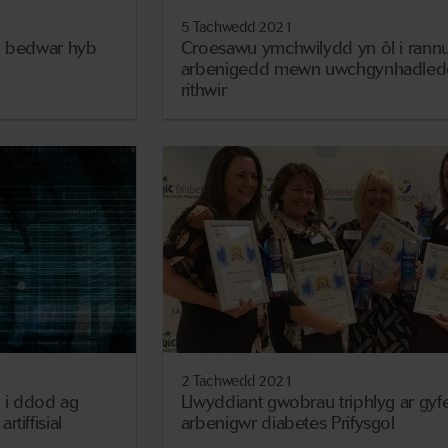
5 Tachwedd 2021
 o bedwar hyb
Croesawu ymchwilydd yn ôl i rannu
arbenigedd mewn uwchgynhadled
rithwir
2 Tachwedd 2021
 i ddod ag
Llwyddiant gwobrau triphlyg ar gyf
tiffisial
arbenigwr diabetes Prifysgol