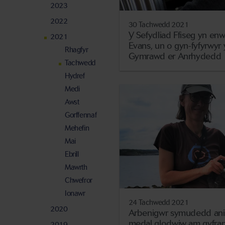
2023
2022
30 Tachwedd 2021
Y Sefydliad Ffiseg yn enw
2021
Evans, un o gyn-fyfyrwyr y
Rhagfyr
Gymrawd er Anrhydedd
Tachwedd
Hydref
Medi
Awst
Gorffennaf
Mehefin
Mai
Ebrill
Mawrth
Chwefror
Ionawr
24 Tachwedd 2021
2020
Arbenigwr symudedd anifei
medal glodwiw am gyfra
2019