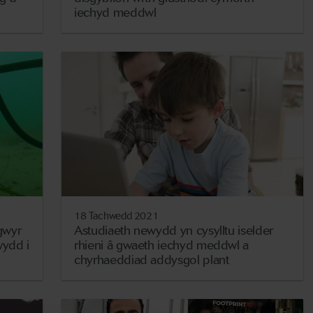
iechyd meddwl
18 Tachwedd 2021
gwyr
Astudiaeth newydd yn cysylltu iselder
wydd i
rhieni â gwaeth iechyd meddwl a
chyrhaeddiad addysgol plant