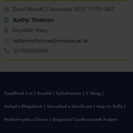
Dydd Mawrth 2 Tachwedd 2021 17:35 GMT
Kathy Thomas
Swyddfa'r Wasg
katherine.thomas@swansea.ac.uk
01792604290
Cysylltwch â ni
Swyddi
Cyfadrannau
Y Wasg
Iechyd a Diogelwch
Ymwadiad a Hawlfraint
Map o'r Safle
Preifatrwydd a Chwcis
Datganiad Caethwasiaeth Fodern