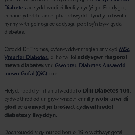
Diabete
s
ac sydd wedi ei lleoli yn yr Ysgol Feddygol,
ei hanrhydeddu am ei pharodrwydd i fynd y tu hwnt i
hynny wrth gefnogi ac addysgu pobl sy'n byw gyda
diabetes.
Cafodd Dr Thomas, cyfarwyddwr rhaglen ar y cyd
MSc
Ymarfer Diabetes
, ei henwi fel
addysgwr rhagorol
mewn diabetes
yng
Gwobrau Diabetes Ansawdd
mewn Gofal (QiC)
eleni.
Hefyd, roedd yn rhan allweddol o
Dîm Diabetes 101
,
cydweithrediad unigryw wnaeth ennill
y wobr arwr di-
glod
ac a
enwyd yn brosiect cydweithredol
diabetes y flwyddyn.
Dechreuodd y gymuned hon o 19 o weithwyr gofal