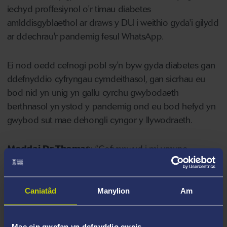
iechyd proffesiynol o'r timau diabetes
amlddisgyblaethol ar draws y DU i weithio gyda'i gilydd
ar ddechrau'r pandemig fesul WhatsApp.
Ei nod oedd cefnogi pobl sy'n byw gyda diabetes gan
ddefnyddio cyfryngau cymdeithasol, gan sicrhau eu
bod nid yn unig yn gallu cyrchu gwybodaeth
berthnasol yn ystod y pandemig ond eu bod hefyd yn
gwybod sut mae dehongli cyngor y llywodraeth.
Meddai Dr Thomas
: “Gofynnwyd i mi ymuno
oherwydd fy niddordeb arbenigol mewn retinopathi
diabetig a'r posibilrwydd o lefel uwch o bryder
ynghylch effaith Covid-19 a chyfnodau clo ar iechyd
Caniatâd
Manylion
Am
llygaid yn y gymuned diabetes.
Mae ein gwefan yn defnyddio cwcis