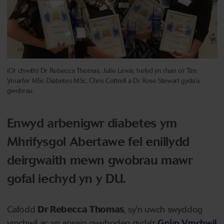
(O’r chwith) Dr Rebecca Thomas, Julie Lewis, hefyd yn rhan o’r Tîm
Ymarfer MSc Diabetes MSc, Chris Cottrell a Dr Rose Stewart gyda’u
gwobrau.
Enwyd arbenigwr diabetes ym
Mhrifysgol Abertawe fel enillydd
deirgwaith mewn gwobrau mawr
gofal iechyd yn y DU.
Cafodd
Dr Rebecca Thomas
, sy'n uwch swyddog
ymchwil ac yn arwain gwybodeg gyda'r
Grŵp Ymchwil