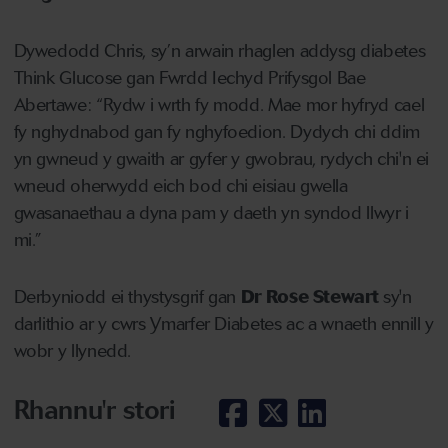
Dywedodd Chris, sy’n arwain rhaglen addysg diabetes
Think Glucose gan Fwrdd Iechyd Prifysgol Bae
Abertawe: “Rydw i wrth fy modd. Mae mor hyfryd cael
fy nghydnabod gan fy nghyfoedion. Dydych chi ddim
yn gwneud y gwaith ar gyfer y gwobrau, rydych chi'n ei
wneud oherwydd eich bod chi eisiau gwella
gwasanaethau a dyna pam y daeth yn syndod llwyr i
mi.”
Derbyniodd ei thystysgrif gan
Dr Rose Stewart
sy'n
darlithio ar y cwrs Ymarfer Diabetes ac a wnaeth ennill y
wobr y llynedd.
Rhannu'r stori