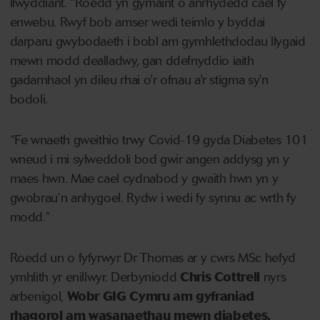
llwyddiant. “Roedd yn gymaint o anrhydedd cael fy
enwebu. Rwyf bob amser wedi teimlo y byddai
darparu gwybodaeth i bobl am gymhlethdodau llygaid
mewn modd dealladwy, gan ddefnyddio iaith
gadarnhaol yn dileu rhai o'r ofnau a'r stigma sy'n
bodoli.
“Fe wnaeth gweithio trwy Covid-19 gyda Diabetes 101
wneud i mi sylweddoli bod gwir angen addysg yn y
maes hwn. Mae cael cydnabod y gwaith hwn yn y
gwobrau’n anhygoel. Rydw i wedi fy synnu ac wrth fy
modd.”
Roedd un o fyfyrwyr Dr Thomas ar y cwrs MSc hefyd
ymhlith yr enillwyr. Derbyniodd
Chris Cottrell
nyrs
arbenigol,
Wobr GIG Cymru am gyfraniad
rhagorol am wasanaethau mewn diabetes.