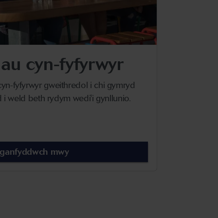
au cyn-fyfyrwyr
n-fyfyrwyr gweithredol i chi gymryd
 i weld beth rydym wedi'i gynllunio.
rganfyddwch mwy