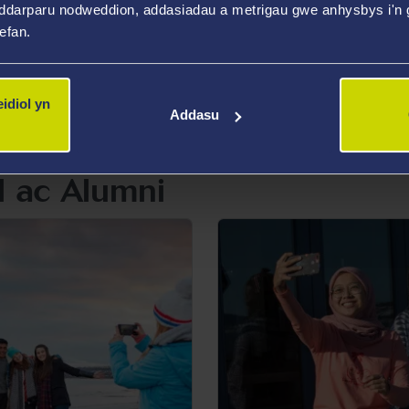
ddarparu nodweddion, addasiadau a metrigau gwe anhysbys i'n g
wyliwch nawr
Gwnewch ca
wefan.
idiol yn
Addasu
l ac Alumni