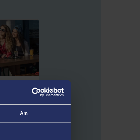
ddyn 12? Gall
naf roi blas i
Am