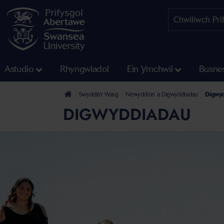
Astudio
Rhyngwladol
Ein Ymchwil
Busne
Swyddfa'r Wasg
Newyddion a Digwyddiadau
Digwy
DIGWYDDIADAU