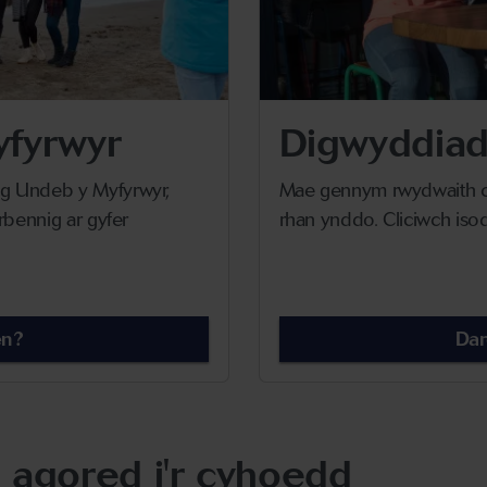
yfyrwyr
Digwyddiad
g Undeb y Myfyrwyr,
Mae gennym rwydwaith cy
rbennig ar gyfer
rhan ynddo. Cliciwch isod
en?
Da
 agored i'r cyhoedd