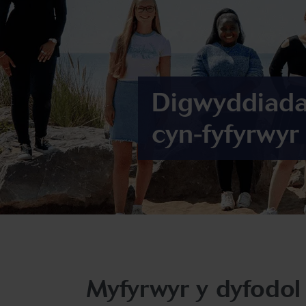
Digwyddiadau
cyn-fyfyrwy
Myfyrwyr y dyfodol