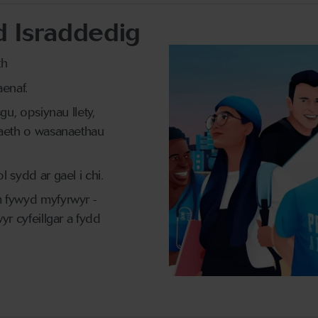
 Israddedig
th
aenaf.
u, opsiynau llety,
aeth o wasanaethau
sydd ar gael i chi.
 fywyd myfyrwyr -
r cyfeillgar a fydd