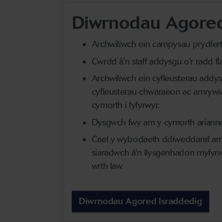
Diwrnodau Agored
Archwiliwch ein campysau prydfer
Cwrdd â'n staff addysgu o'r radd fl
Archwiliwch ein cyfleusterau addysg
cyfleusterau chwaraeon ac amrywi
cymorth i fyfyrwyr.
Dysgwch fwy am y cymorth ariannol 
Cael y wybodaeth ddiweddaraf am
siaradwch â'n llysgenhadon myfyrwy
wrth law.
Diwrnodau Agored Israddedig