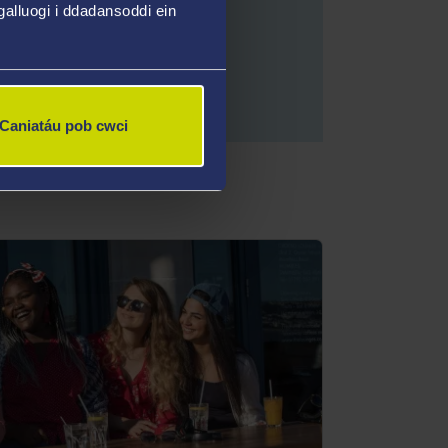
alluogi i ddadansoddi ein
is
Caniatáu pob cwci