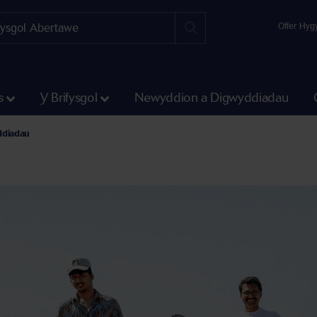
Offer Hyg
s
Y Brifysgol
Newyddion a Digwyddiadau
ddiadau