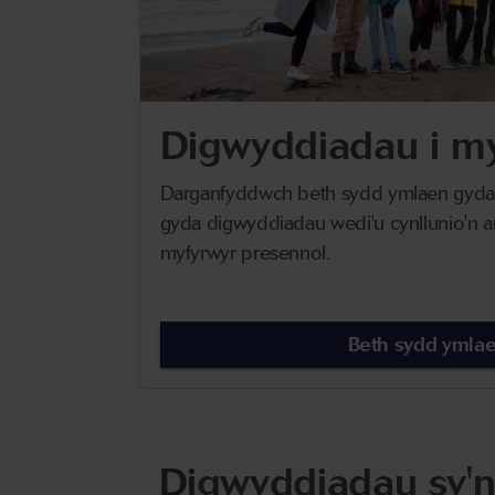
Digwyddiadau i m
Darganfyddwch beth sydd ymlaen gyda
gyda digwyddiadau wedi'u cynllunio'n a
myfyrwyr presennol.
Beth sydd ymla
Digwyddiadau sy'n