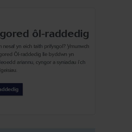
gored ôl-raddedig
 nesaf yn eich taith prifysgol? Ymunwch
Agored Ôl-raddedig lle byddwn yn
oedd ariannu, cyngor a syniadau i’ch
lgeisiau.
addedig