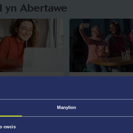
d yn Abertawe
thiadau
Ysgol Haf
Ydych chi'n fyfyriwr Blwy
ein Hysgol Haf mis Gorffen
s Dosbarthiadau Meistr yn
Manylion
chi o fywyd yn y Bri
i flasu ein cyrsiau trwy
ein.
o cwcis