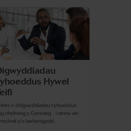
Digwyddiadau
Digwyd
cyhoeddus Hywel
Taliesi
eifi
Mae'r Taliesi
ddangosiadau
yfres o ddigwyddiadau cyhoeddus
theatr a digw
ng nhyfrwng y Gymraeg - i rannu ein
ymchwil a’n harbenigedd.