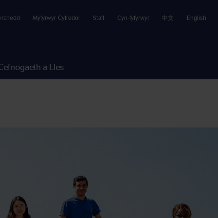
yrchedd
Myfyrwyr Cyfredol
Staff
Cyn-fyfyrwyr
中文
English
Cefnogaeth a Lles