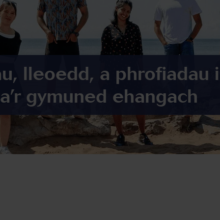
, lleoedd, a phrofiadau i 
r a’r gymuned ehangach