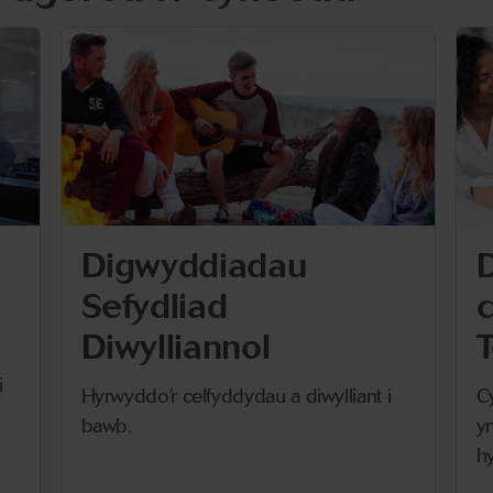
Digwyddiadau
Sefydliad
Diwylliannol
T
i
Hyrwyddo’r celfyddydau a diwylliant i
C
bawb.
y
h