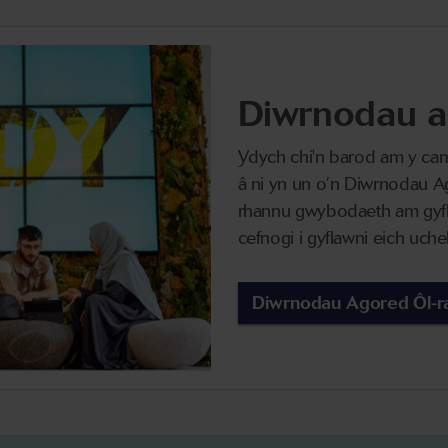
Diwrnodau a
Ydych chi'n barod am y cam
â ni yn un o’n Diwrnodau 
rhannu gwybodaeth am gyfle
cefnogi i gyflawni eich uche
Diwrnodau Agored Ôl-r