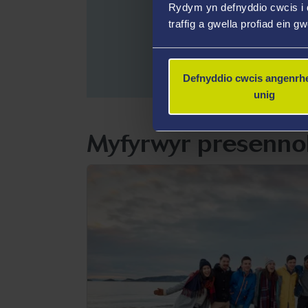
Rydym yn defnyddio cwcis i 
G
traffig a gwella profiad ein g
Defnyddio cwcis angenrhe
unig
Myfyrwyr presenno