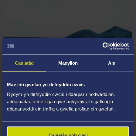
Caniatâd
Manylion
Am
Mae ein gwefan yn defnyddio cwcis
ABERFAN: THE GREEN HOLLOW
darllediad i nodi 60 mlynedd a sesiwn holi ac ateb
Rydym yn defnyddio cwcis i ddarparu nodweddion,
addasiadau a metrigau gwe anhysbys i'n galluogi i
ddadansoddi ein traffig a gwella profiad ein gwefan.
Caniatáu pob cwci