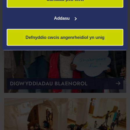
Addasu
Defnyddio cwcis angenrheidiol yn unig
DIGWYDDIADAU BLAENOROL