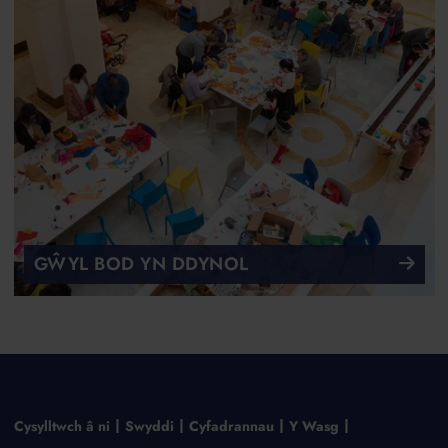
GŴYL BOD YN DDYNOL
Cysylltwch â ni
Swyddi
Cyfadrannau
Y Wasg