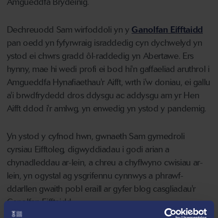
Amgueddfa Brydeinig.
Dechreuodd Sam wirfoddoli yn y
Ganolfan Eifftaidd
pan oedd yn fyfyrwraig israddedig cyn dychwelyd yn
ystod ei chwrs gradd ôl-raddedig yn Abertawe. Ers
hynny, mae hi wedi profi ei bod hi'n gaffaeliad aruthrol i
Amgueddfa Hynafiaethau'r Aifft, wrth i'w doniau, ei gallu
a'i brwdfrydedd dros ddysgu ac addysgu am yr Hen
Aifft ddod i'r amlwg, yn enwedig yn ystod y pandemig.
Yn ystod y cyfnod hwn, gwnaeth Sam gymedroli
cyrsiau Eifftoleg, digwyddiadau i godi arian a
chynadleddau ar-lein, a chreu a chyflwyno cwisiau ar-
lein, yn ogystal ag ysgrifennu cynnwys a phrawf-
ddarllen gwaith pobl eraill ar gyfer blog casgliadau'r
Ganolfan Eifftaidd.