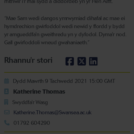
rhithwir i'r rhai sydd â diddordeb yn yr Hen Aifft.
“Mae Sam wedi dangos ymrwymiad dihafal ac mae ei
hymdrechion gwirfoddol wedi newid y ffordd y bydd
yr amgueddfa'n gweithredu yn y dyfodol. Dyma'r nod.
Gall gwirfoddoli wneud gwahaniaeth.”
Rhannu'r stori
Dydd Mawrth 9 Tachwedd 2021 15:00 GMT
Katherine Thomas
Swyddfa'r Wasg
Katherine.Thomas@Swansea.ac.uk
01792 604290