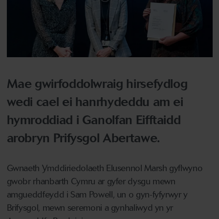
Mae gwirfoddolwraig hirsefydlog
wedi cael ei hanrhydeddu am ei
hymroddiad i Ganolfan Eifftaidd
arobryn Prifysgol Abertawe.
Gwnaeth Ymddiriedolaeth Elusennol Marsh gyflwyno
gwobr rhanbarth Cymru ar gyfer dysgu mewn
amgueddfeydd i Sam Powell, un o gyn-fyfyrwyr y
Brifysgol, mewn seremoni a gynhaliwyd yn yr