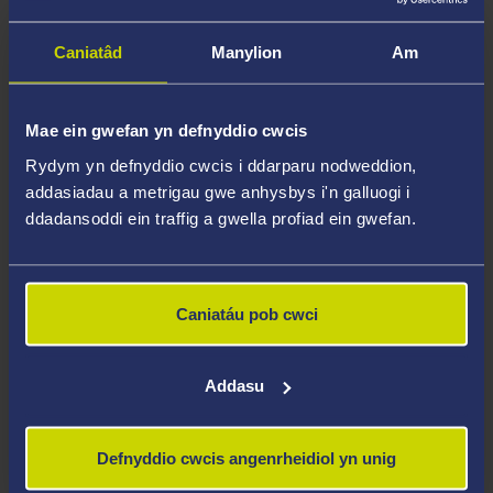
Cyflwynodd waith ymchwil y ganolfan yng
Caniatâd
Manylion
Am
nghynhadledd ar-lein yr amgueddfa yn 2020 yn
ogystal â chynadleddau eraill. Roedd hi hefyd yn rhan
o'r broses o hwyluso'r modiwl ar drin gwrthrychau ar
Mae ein gwefan yn defnyddio cwcis
gyfer y cwrs
MA yn Hanes yr Henfyd a Diwylliant
Rydym yn defnyddio cwcis i ddarparu nodweddion,
Clasurol
. Yn ogystal, Sam yw cyd-gadeirydd a
addasiadau a metrigau gwe anhysbys i'n galluogi i
swyddog digwyddiadau Cyfeillion y Ganolfan Eifftaidd,
ddadansoddi ein traffig a gwella profiad ein gwefan.
sy'n cefnogi gwaith yr amgueddfa.
Drwy greu cyfryngau ar-lein megis catalog ABASET
Caniatáu pob cwci
(adnodd ar-lein i roi mynediad at gasgliad y Ganolfan
Eifftaidd) a fideos byr y Ganolfan Eifftaidd, gwnaeth hi
roi mynediad at gasgliad yr amgueddfa a bydd y rhain
Addasu
yn parhau i fod ymysg arlwy'r amgueddfa yn y dyfodol.
Yn ogystal, mae ymchwil Sam i wrthrychau'r Ganolfan
Defnyddio cwcis angenrheidiol yn unig
Eifftaidd, ac i ffigurau pren o'r Hen Aifft yn benodol,