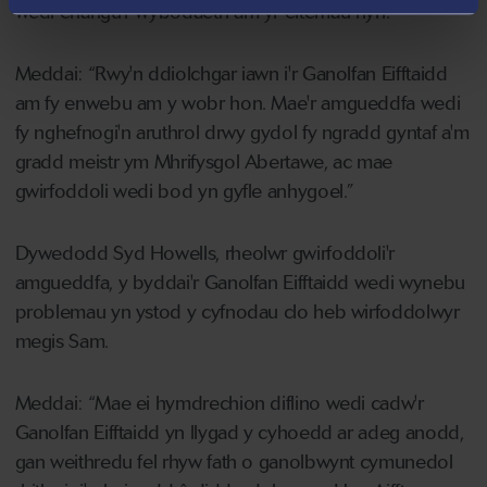
wedi ehangu'r wybodaeth am yr eitemau hyn.
Meddai: “Rwy'n ddiolchgar iawn i'r Ganolfan Eifftaidd
am fy enwebu am y wobr hon. Mae'r amgueddfa wedi
fy nghefnogi'n aruthrol drwy gydol fy ngradd gyntaf a'm
gradd meistr ym Mhrifysgol Abertawe, ac mae
gwirfoddoli wedi bod yn gyfle anhygoel.”
Dywedodd Syd Howells, rheolwr gwirfoddoli'r
amgueddfa, y byddai'r Ganolfan Eifftaidd wedi wynebu
problemau yn ystod y cyfnodau clo heb wirfoddolwyr
megis Sam.
Meddai: “Mae ei hymdrechion diflino wedi cadw'r
Ganolfan Eifftaidd yn llygad y cyhoedd ar adeg anodd,
gan weithredu fel rhyw fath o ganolbwynt cymunedol