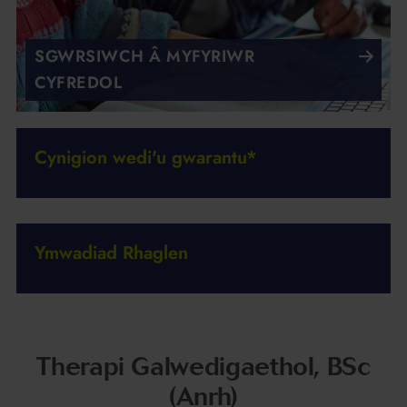
SGWRSIWCH Â MYFYRIWR
CYFREDOL
Cynigion wedi'u gwarantu*
Ymwadiad Rhaglen
Therapi Galwedigaethol, BSc
(Anrh)