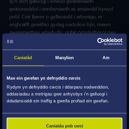
sy'n eich galluogi i wneud gwahaniaeth
gwirioneddol i annibyniaeth ac ansawdd bywyd
pobl. Ceir llawer o gyfleoedd i arbenigo, er
enghraifft gweithio gydag oedolion hŷn, mewn
gwasanaethau adsefydlu, gofal cymdeithasol neu
gyda phlant, pobl â phroblemau iechyd meddwl
neu bobl sydd ag anabledd dysgu.
Caniatâd
Manylion
Am
Mwy o Wybodaeth Gyrfaoedd a
Mae ein gwefan yn defnyddio cwcis
Chyflogadwyedd
Rydym yn defnyddio cwcis i ddarparu nodweddion,
addasiadau a metrigau gwe anhysbys i'n galluogi i
ddadansoddi ein traffig a gwella profiad ein gwefan.
Caniatáu pob cwci