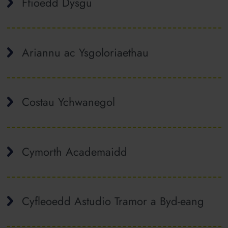
Ffioedd Dysgu
Ariannu ac Ysgoloriaethau
Costau Ychwanegol
Cymorth Academaidd
Cyfleoedd Astudio Tramor a Byd-eang