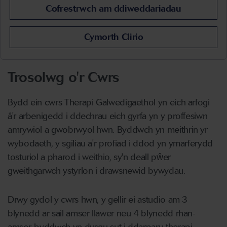
Cofrestrwch am ddiweddariadau
Cymorth Clirio
Trosolwg o'r Cwrs
Bydd ein cwrs Therapi Galwedigaethol yn eich arfogi
â'r arbenigedd i ddechrau eich gyrfa yn y proffesiwn
amrywiol a gwobrwyol hwn. Byddwch yn meithrin yr
wybodaeth, y sgiliau a'r profiad i ddod yn ymarferydd
tosturiol a pharod i weithio, sy'n deall pŵer
gweithgarwch ystyrlon i drawsnewid bywydau.
Drwy gydol y cwrs hwn, y gellir ei astudio am 3
blynedd ar sail amser llawer neu 4 blynedd rhan-