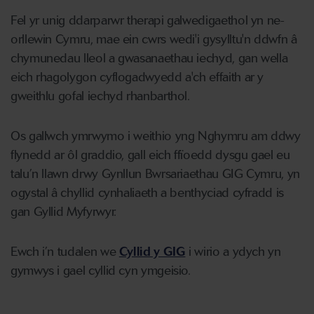
Fel yr unig ddarparwr therapi galwedigaethol yn ne-
orllewin Cymru, mae ein cwrs wedi'i gysylltu'n ddwfn â
chymunedau lleol a gwasanaethau iechyd, gan wella
eich rhagolygon cyflogadwyedd a'ch effaith ar y
gweithlu gofal iechyd rhanbarthol.
Os gallwch ymrwymo i weithio yng Nghymru am ddwy
flynedd ar ôl graddio, gall eich ffïoedd dysgu gael eu
talu’n llawn drwy Gynllun Bwrsariaethau GIG Cymru, yn
ogystal â chyllid cynhaliaeth a benthyciad cyfradd is
gan Gyllid Myfyrwyr.
Ewch i’n tudalen we
Cyllid y GIG
i wirio a ydych yn
gymwys i gael cyllid cyn ymgeisio.