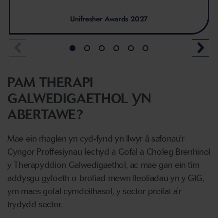
Unifresher Awards 2027
PAM THERAPI
GALWEDIGAETHOL YN
ABERTAWE?
Mae ein rhaglen yn cyd-fynd yn llwyr â safonau'r
Cyngor Proffesiynau Iechyd a Gofal a Choleg Brenhinol
y Therapyddion Galwedigaethol, ac mae gan ein tîm
addysgu gyfoeth o brofiad mewn lleoliadau yn y GIG,
ym maes gofal cymdeithasol, y sector preifat a'r
trydydd sector.