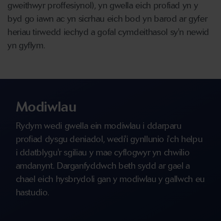
gweithwyr proffesiynol), yn gwella eich profiad yn y
byd go iawn ac yn sicrhau eich bod yn barod ar gyfer
heriau tirwedd iechyd a gofal cymdeithasol sy'n newid
yn gyflym.
Modiwlau
Rydym wedi gwella ein modiwlau i ddarparu
profiad dysgu deniadol, wedi'i gynllunio i'ch helpu
i ddatblygu'r sgiliau y mae cyflogwyr yn chwilio
amdanynt. Darganfyddwch beth sydd ar gael a
chael eich hysbrydoli gan y modiwlau y gallwch eu
hastudio.