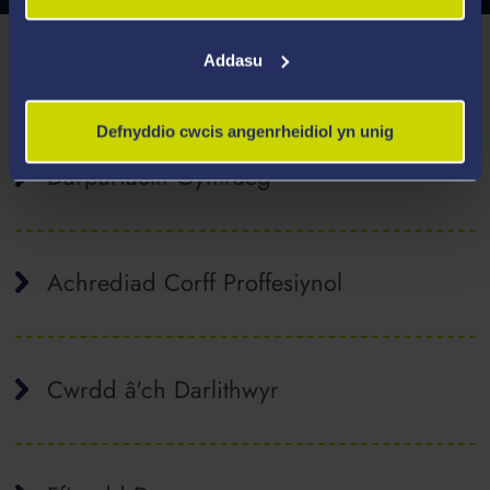
Addasu
Eich Addysgu
Defnyddio cwcis angenrheidiol yn unig
Darpariaeth Gymraeg
Achrediad Corff Proffesiynol
Cwrdd â'ch Darlithwyr