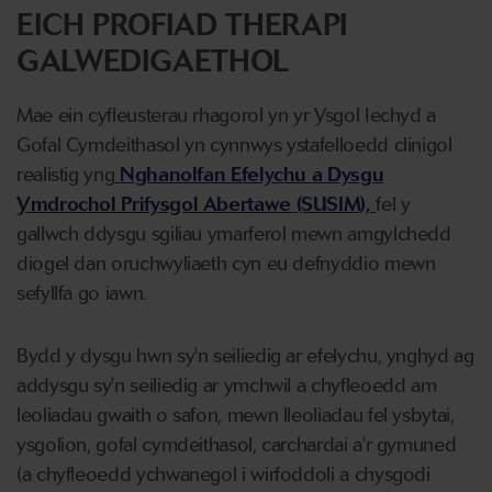
EICH PROFIAD THERAPI
GALWEDIGAETHOL
Mae ein cyfleusterau rhagorol yn yr Ysgol Iechyd a
Gofal Cymdeithasol yn cynnwys ystafelloedd clinigol
realistig yng
Nghanolfan Efelychu a Dysgu
Ymdrochol Prifysgol Abertawe (SUSIM),
fel y
gallwch ddysgu sgiliau ymarferol mewn amgylchedd
diogel dan oruchwyliaeth cyn eu defnyddio mewn
sefyllfa go iawn.
Bydd y dysgu hwn sy'n seiliedig ar efelychu, ynghyd ag
addysgu sy'n seiliedig ar ymchwil a chyfleoedd am
leoliadau gwaith o safon, mewn lleoliadau fel ysbytai,
ysgolion, gofal cymdeithasol, carchardai a'r gymuned
(a chyfleoedd ychwanegol i wirfoddoli a chysgodi