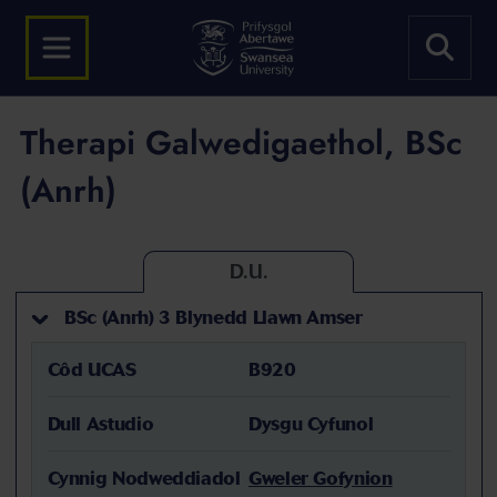
Therapi Galwedigaethol, BSc
(Anrh)
D.U.
BSc (Anrh) 3 Blynedd Llawn Amser
Côd UCAS
B920
Dull Astudio
Dysgu Cyfunol
Cynnig Nodweddiadol
Gweler Gofynion