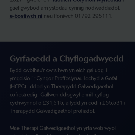
gael gwybod am ystodau cynnig nodweddiadol,
e-bostiwch ni
neu ffoniwch 01792 295111.
Gyrfaoedd a Chyflogadwyedd
Bydd cwblhau'r cwrs hwn yn eich galluogi i
ymgeisio i'r Cyngor Proffesiynau Iechyd a Gofal
(HCPC) i ddod yn Therapydd Galwedigaethol
cofrestredig. Gallwch ddisgwyl ennill cyflog
cychwynnol o £31,515, a fydd yn codi i £55,531 i
Therapydd Galwedigaethol profiadol.
Mae Therapi Galwedigaethol yn yrfa wobrwyol