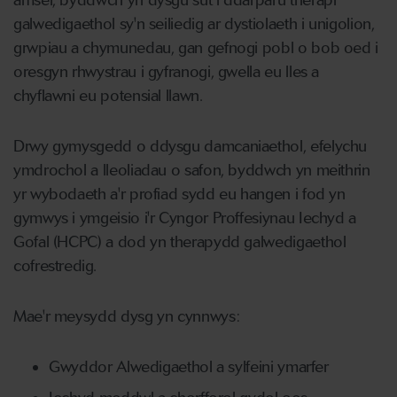
amser, byddwch yn dysgu sut i ddarparu therapi
galwedigaethol sy'n seiliedig ar dystiolaeth i unigolion,
grwpiau a chymunedau, gan gefnogi pobl o bob oed i
oresgyn rhwystrau i gyfranogi, gwella eu lles a
chyflawni eu potensial llawn.
Drwy gymysgedd o ddysgu damcaniaethol, efelychu
ymdrochol a lleoliadau o safon, byddwch yn meithrin
yr wybodaeth a'r profiad sydd eu hangen i fod yn
gymwys i ymgeisio i'r Cyngor Proffesiynau Iechyd a
Gofal (HCPC) a dod yn therapydd galwedigaethol
cofrestredig.
Mae'r meysydd dysg yn cynnwys:
Gwyddor Alwedigaethol a sylfeini ymarfer