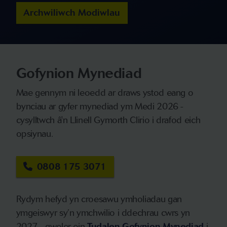
Archwiliwch Modiwlau
Gofynion Mynediad
Mae gennym ni leoedd ar draws ystod eang o
bynciau ar gyfer mynediad ym Medi 2026 -
cysylltwch â'n Llinell Gymorth Clirio i drafod eich
opsiynau.
0808 175 3071
Rydym hefyd yn croesawu ymholiadau gan
ymgeiswyr sy’n ymchwilio i ddechrau cwrs yn
2027 - gweler ein
Tudalen Gofynion Mynediad
i