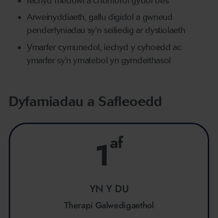
Iechyd meddwl a chorfforol gydol oes
Arweinyddiaeth, gallu digidol a gwneud
penderfyniadau sy'n seiliedig ar dystiolaeth
Ymarfer cymunedol, iechyd y cyhoedd ac
ymarfer sy'n ymatebol yn gymdeithasol
Dyfarniadau a Safleoedd
af
1
YN Y DU
Therapi Galwedigaethol