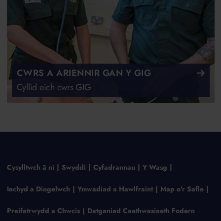
CWRS A ARIENNIR GAN Y GIG
Cyllid eich cwrs GIG
Cysylltwch â ni
Swyddi
Cyfadrannau
Y Wasg
Iechyd a Diogelwch
Ymwadiad a Hawlfraint
Map o'r Safle
Preifatrwydd a Chwcis
Datganiad Caethwasiaeth Fodern