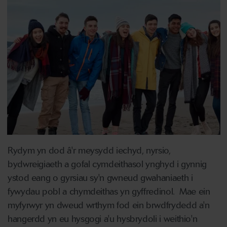
Rydym yn dod â'r meysydd iechyd, nyrsio,
bydwreigiaeth a gofal cymdeithasol ynghyd i gynnig
ystod eang o gyrsiau sy'n gwneud gwahaniaeth i
fywydau pobl a chymdeithas yn gyffredinol. Mae ein
myfyrwyr yn dweud wrthym fod ein brwdfrydedd a'n
hangerdd yn eu hysgogi a'u hysbrydoli i weithio'n