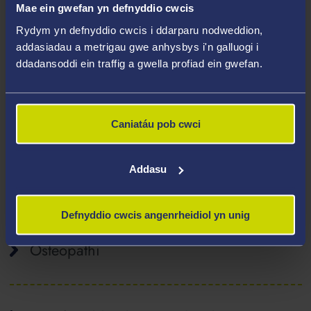
Mae ein gwefan yn defnyddio cwcis
Rydym yn defnyddio cwcis i ddarparu nodweddion,
Gwyddor Gofal Iechyd
addasiadau a metrigau gwe anhysbys i'n galluogi i
ddadansoddi ein traffig a gwella profiad ein gwefan.
Nyrsio a Bydwreigiaeth
Caniatáu pob cwci
Addasu
Therapi Galwedigaethol
Defnyddio cwcis angenrheidiol yn unig
Osteopathi