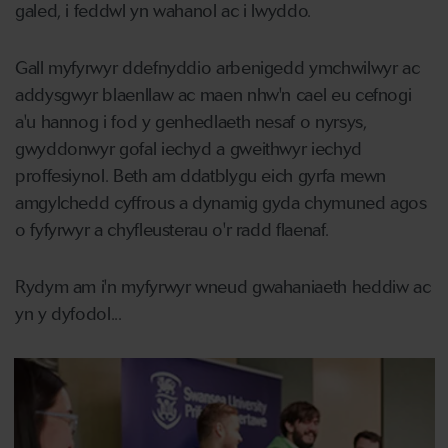
galed, i feddwl yn wahanol ac i lwyddo.
Gall myfyrwyr ddefnyddio arbenigedd ymchwilwyr ac
addysgwyr blaenllaw ac maen nhw'n cael eu cefnogi
a'u hannog i fod y genhedlaeth nesaf o nyrsys,
gwyddonwyr gofal iechyd a gweithwyr iechyd
proffesiynol. Beth am ddatblygu eich gyrfa mewn
amgylchedd cyffrous a dynamig gyda chymuned agos
o fyfyrwyr a chyfleusterau o'r radd flaenaf.
Rydym am i'n myfyrwyr wneud gwahaniaeth heddiw ac
yn y dyfodol...