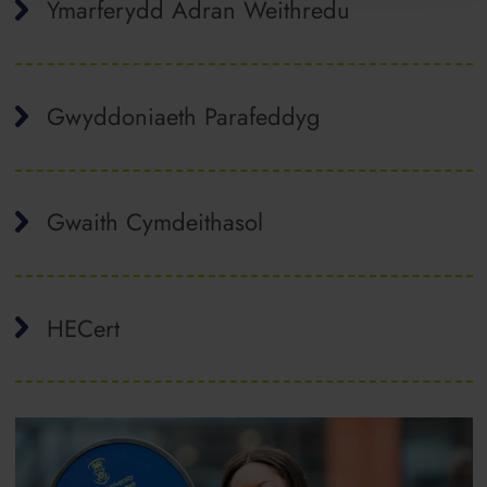
Ymarferydd Adran Weithredu
Gwyddoniaeth Parafeddyg
Gwaith Cymdeithasol
HECert