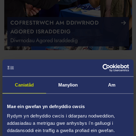
COFRESTRWCH AM DDIWRNOD
AGORED ISRADDEDIG
Diwrnodau Agored Israddedig
Ein Cyrsiau Israddedig
Gwyddorau Meddygol Cymhwysol
Caniatâd
Manylion
Am
Mae ein gwefan yn defnyddio cwcis
Biocemeg
Rydym yn defnyddio cwcis i ddarparu nodweddion,
addasiadau a metrigau gwe anhysbys i'n galluogi i
ddadansoddi ein traffig a gwella profiad ein gwefan.