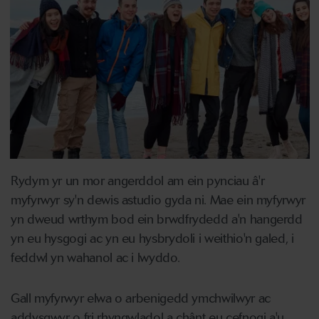
Rydym yr un mor angerddol am ein pynciau â'r
myfyrwyr sy'n dewis astudio gyda ni. Mae ein myfyrwyr
yn dweud wrthym bod ein brwdfrydedd a'n hangerdd
yn eu hysgogi ac yn eu hysbrydoli i weithio'n galed, i
feddwl yn wahanol ac i lwyddo.
Gall myfyrwyr elwa o arbenigedd ymchwilwyr ac
addysgwyr o fri rhyngwladol a chânt eu cefnogi a'u