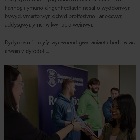
hannog i ymuno â'r genhedlaeth nesaf o wyddonwyr
bywyd, ymarferwyr iechyd proffesiynol, arloeswyr,
addysgwyr, ymchwilwyr ac arweinwyr.
Rydym am i'n myfyrwyr wneud gwahaniaeth heddiw ac
arwain y dyfodol ...