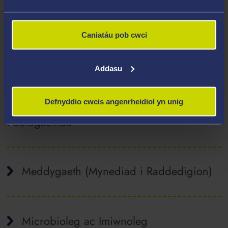
Geneteg
Caniatáu pob cwci
Ffarmacoleg Feddygol
Addasu
Defnyddio cwcis angenrheidiol yn unig
Gwyddorau Meddygol ac Iechyd
Poblogaethau
Meddygaeth (Mynediad i Raddedigion)
Microbioleg ac Imiwnoleg