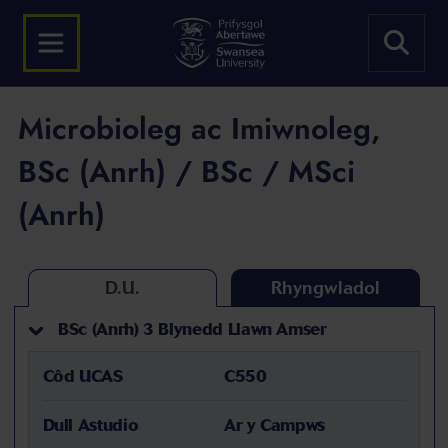
Microbioleg ac Imiwnoleg,
BSc (Anrh) / BSc / MSci
(Anrh)
D.U.
Rhyngwladol
BSc (Anrh) 3 Blynedd Llawn Amser
Côd UCAS
C550
Dull Astudio
Ar y Campws