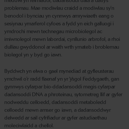
meddwl yn feirniadol, dadansoddi data a datrys
problemau. Mae modiwlau craidd a modiwlau sy'n
benodol i bynciau yn cynnwys amrywiaeth eang o
sesiynau ymarferol cyfoes a fydd yn eich galluogi i
ymdrochi mewn technegau microbiolegol ac
imiwnolegol mewn labordai, cynllunio arbrofol, a rhoi
dulliau gwyddonol ar waith wrth ymateb i broblemau
biolegol yn y byd go iawn.
Byddwch yn elwa o gael mynediad at gyfleusterau
ymchwil o'r radd flaenaf yn yr Ysgol Feddygaeth, gan
gynnwys cyfarpar bio-ddadansoddi megis cyfarpar
dadansoddi DNA a phroteinau, sytometreg llif ar gyfer
nodweddu celloedd, dadansoddi metaboledd
celloedd mewn amser go iawn, a dadansoddwyr
delwedd ar sail cyfrifiadur ar gyfer astudiaethau
moleciwlaidd a chellol.