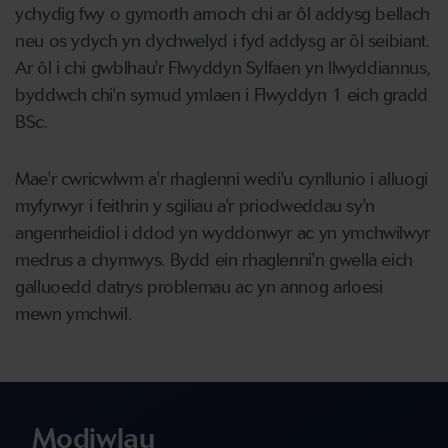
ychydig fwy o gymorth arnoch chi ar ôl addysg bellach
neu os ydych yn dychwelyd i fyd addysg ar ôl seibiant.
Ar ôl i chi gwblhau'r Flwyddyn Sylfaen yn llwyddiannus,
byddwch chi'n symud ymlaen i Flwyddyn 1 eich gradd
BSc.
Mae'r cwricwlwm a'r rhaglenni wedi'u cynllunio i alluogi
myfyrwyr i feithrin y sgiliau a'r priodweddau sy'n
angenrheidiol i ddod yn wyddonwyr ac yn ymchwilwyr
medrus a chymwys. Bydd ein rhaglenni'n gwella eich
galluoedd datrys problemau ac yn annog arloesi
mewn ymchwil.
Modiwlau