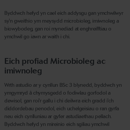
Byddwch hefyd yn cael eich addysgu gan ymchwilwyr
sy'n gweithio ym meysydd microbioleg, imiwnoleg a
biowybodeg, gan roi mynediad at enghreifftiau o
ymchwil go iawn ar waith i chi.
Eich profiad Microbioleg ac
imiwnoleg
Wrth astudio ar y cynllun BSc 3 blynedd, byddwch yn
ymgymryd â chymysgedd o fodiwlau gorfodol a
dewisol, gan roi'r gallu i chi deilwra eich gradd i'ch
diddordebau penodol, eich uchelgeisiau o ran gyrfa
neu eich cynlluniau ar gyfer astudiaethau pellach.
Byddwch hefyd yn mireinio eich sgiliau ymchwil