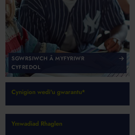
SGWRSIWCH Â MYFYRIWR
CYFREDOL
Cynigion wedi'u gwarantu*
Ymwadiad Rhaglen