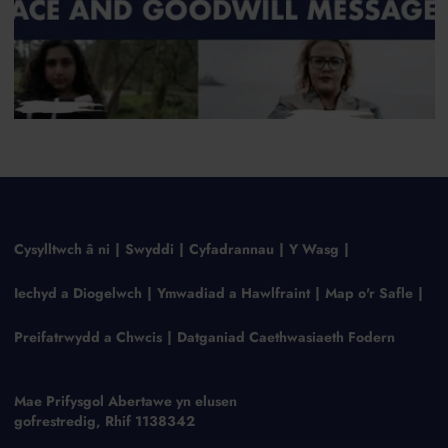
Cysylltwch â ni
Swyddi
Cyfadrannau
Y Wasg
Iechyd a Diogelwch
Ymwadiad a Hawlfraint
Map o'r Safle
Preifatrwydd a Chwcis
Datganiad Caethwasiaeth Fodern
Mae Prifysgol Abertawe yn elusen
gofrestredig, Rhif 1138342