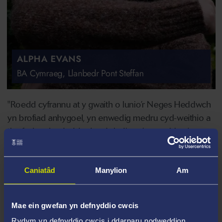
ALPHA EVANS
BA Cymraeg, Llanbedr Pont Steffan
"Roedd cyfrannu at y gwaith o lunio’r Neges Heddwch
yn brofiad anhygoel, yn enwedig medru cyd-weithio a
thrafod gyda phobl ysbrydoledig sy’n awyddus i
wneud gwahaniaeth. Roedd y sesiynau a drefnwyd gan
yr Urdd yn wych ac wedi rhoi’r cyfle i ni drafod
Caniatâd
Manylion
Am
syniadau mewn modd eithaf creadigol.
"Rwyf wedi elwa o’r profiad yn fawr, yn enwedig wrth i’r
Mae ein gwefan yn defnyddio cwcis
holl gyfranwyr rannu syniadau am sut gallwn ni wneud
Rydym yn defnyddio cwcis i ddarparu nodweddion,