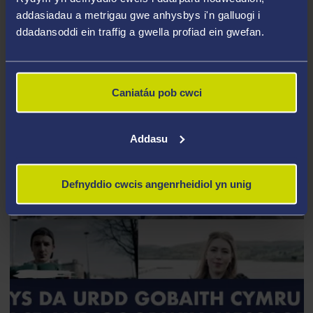
gwahaniaeth yn ein cymunedau ac yn ehangach. Rwy’n
addasiadau a metrigau gwe anhysbys i'n galluogi i
bwriadu manteisio ar bob cyfle posib i sicrhau bod
ddadansoddi ein traffig a gwella profiad ein gwefan.
merched yn derbyn cyfleoedd cyfartal, yn cael eu trin
yn gyfartal, a byddaf yn gwrthwynebu unrhyw
anghydraddoldeb."
Caniatáu pob cwci
Addasu
Defnyddio cwcis angenrheidiol yn unig