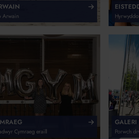
RWAIN
EISTED
o Arwain
Hyrwyddo'r
YMRAEG
GALERI
radwyr Cymraeg eraill
Porwch drw