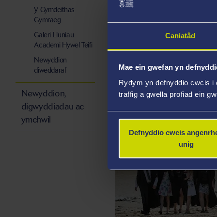
Y Gymdeithas
Gymraeg
Galeri Lluniau
Caniatâd
YR ATHRO HYWEL 
Academi Hywel Teifi
Un o fawrion y genedl
Newyddion
Mae ein gwefan yn defnyddi
diweddaraf
Rydym yn defnyddio cwcis i 
Newyddion,
traffig a gwella profiad ein g
digwyddiadau ac
ymchwil
Defnyddio cwcis angenrhe
unig