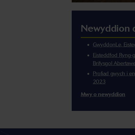
Newyddion 
GwyddonLe, Eiste
Eisteddfod Ryng-g
Brifysgol Abertaw
Profiad gwych i en
2023
Mwy o newyddion