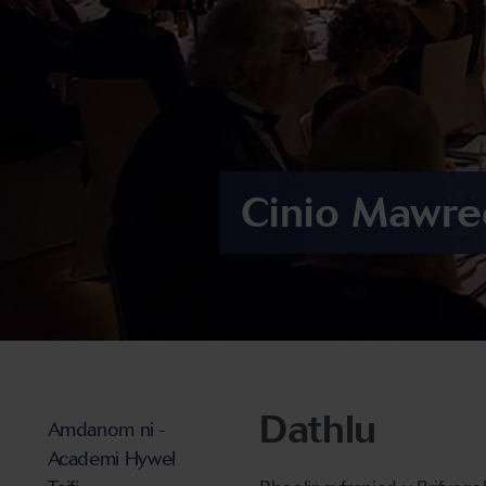
Cinio Mawred
Dathlu
Amdanom ni -
Academi Hywel