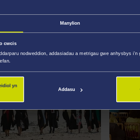
Manylion
TEIFI EDWARDS.
CRONFA
Coffáu cyf
o cwcis
ddarparu nodweddion, addasiadau a metrigau gwe anhysbys i'n g
wefan.
idiol yn
Addasu