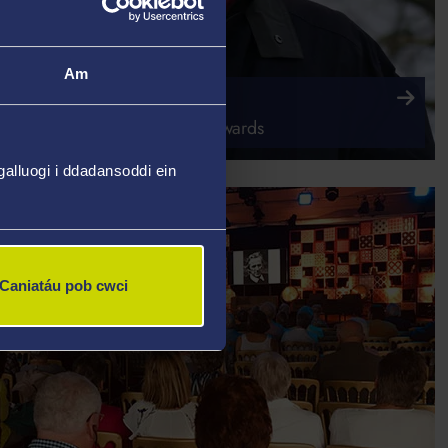
Am
 GOFFA HYWEL TEIFI
raniad arbennig Hywel Teifi Edwards
alluogi i ddadansoddi ein
Caniatáu pob cwci