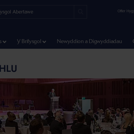
Offer Hyg
s
Y Brifysgol
Newyddion a Digwyddiadau
THLU