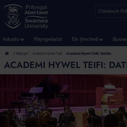
Astudio
Rhyngwladol
Ein Ymchwil
Busne
Y Brifysgol
Academi Hywel Teifi
Academi Hywel Teifi: Dathlu
ACADEMI HYWEL TEIFI: DA