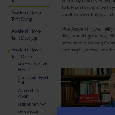
Teifi
Rheolir cyfraniad y Brifysg
Teifi. Rhan bwysig o waith
Academi Hywel
chryfhau enw'r Brifysgol fe
Teifi: Dysgu
Mae Academi Hywel Teifi y
Academi Hywel
diwylliannol i gyfoethogi di
Teifi: Datblygu
presenoldeb cyfrwng Cymra
Academi Hywel
arddangos
ymchwil ac arbe
Teifi: Dathlu
Yr Athro Hywel Teifi
Edwards
Cronfa Goffa Hywel
Teifi
Cyhoeddiadau
Arwain
Proffiliau Myfyrwyr
Eisteddfodau