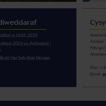
diweddaraf
Cysy
ddfod yr Urdd, 2024
Academi 
Adeilad 
olegol 2024 yn dychwelyd i
Prifysgo
e
Abertaw
illydd Her Sefydliad Morgan
Ffôn: +
Ebost:
a