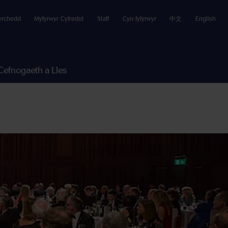
yrchedd
Myfyrwyr Cyfredol
Staff
Cyn-fyfyrwyr
中文
English
Cefnogaeth a Lles