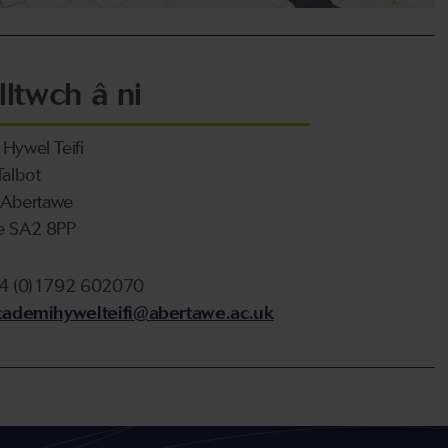
lltwch â ni
Hywel Teifi
Talbot
l Abertawe
e SA2 8PP
44 (0)1792 602070
cademihywelteifi@abertawe.ac.uk