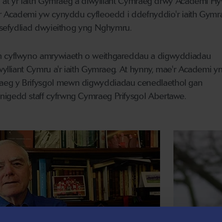
ol at yr iaith Gymraeg a diwylliant Cymraeg drwy Academi H
 yr Academi yw cynyddu cyfleoedd i ddefnyddio'r iaith Gymr
l sefydliad dwyieithog yng Nghymru.
n cyflwyno amrywiaeth o weithgareddau a digwyddiadau
wylliant Cymru a'r iaith Gymraeg. At hynny, mae'r Academi yn
eg y Brifysgol mewn digwyddiadau cenedlaethol gan
nigedd staff cyfrwng Cymraeg Prifysgol Abertawe.