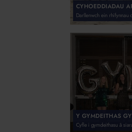
CYHOEDDIADAU A
Darllenwch ein rhifynnau 
Y GYMDEITHAS G
Cyfle i gymdeithasu â sia