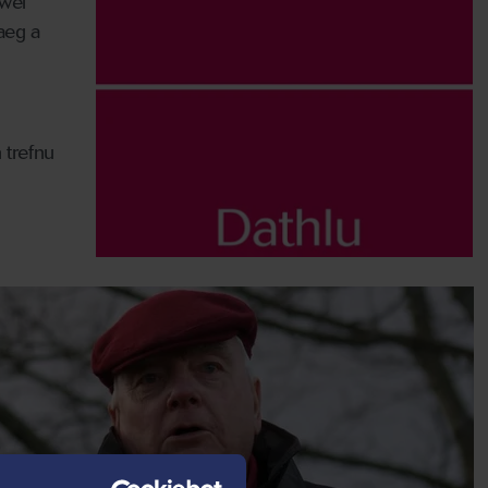
ywel
aeg a
 trefnu