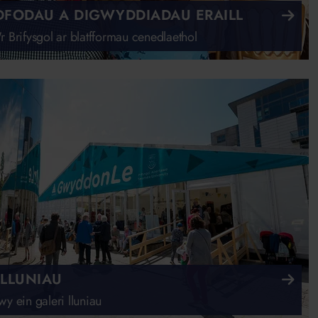
DFODAU A DIGWYDDIADAU ERAILL
 Brifysgol ar blatfformau cenedlaethol
 LLUNIAU
y ein galeri lluniau