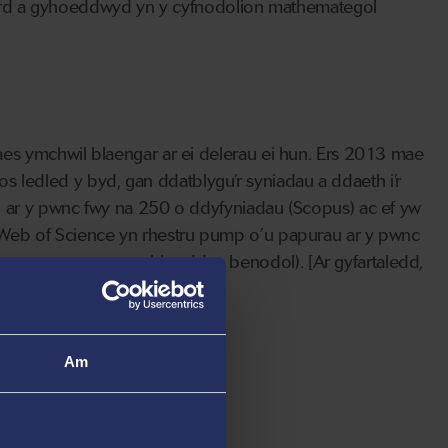
d a gyhoeddwyd yn y cyfnodolion mathemategol
es ymchwil blaengar ar ei delerau ei hun. Ers 2013 mae
edled y byd, gan ddatblygu’r syniadau a ddaeth i’r
d ar y pwnc fwy na 250 o ddyfyniadau (Scopus) ac ef yw
 Web of Science yn rhestru pump o’u papurau ar y pwnc
af mewn maes mewn blwyddyn benodol). [Ar gyfartaledd,
ddi yn y DU bob blwyddyn.]
Am