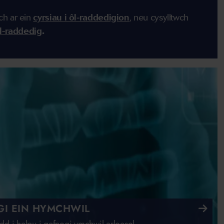
h ar ein
cyrsiau i ôl-raddedigion
,
n
eu cysylltwch
l-raddedig
.
I EIN HYMCHWIL
d i helpu i gefnogi ymchwil arloesol