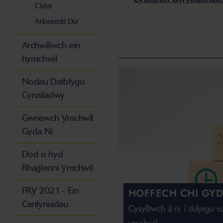
Clyfar
Arloesedd Dur
Archwiliwch ein
hymchwil
Nodau Datblygu
Cynaliadwy
Gwnewch Ymchwil
Gyda Ni
Dod o hyd
Rhaglenni Ymchwil
FRY 2021 - Ein
HOFFECH CHI GY
Canlyniadau
Cysylltwch â ni i ddysgu 
ymchwil