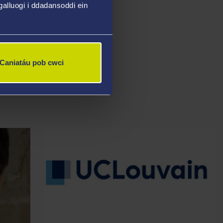
alluogi i ddadansoddi ein
Caniatáu pob cwci