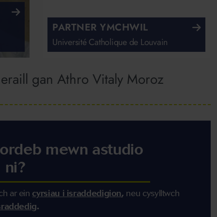
PARTNER YMCHWIL
Université Catholique de Louvain
raill gan Athro Vitaly Moroz
ordeb mewn astudio
 ni?
h ar ein
cyrsiau i israddedigion
,
n
eu cysylltwch
israddedig
.