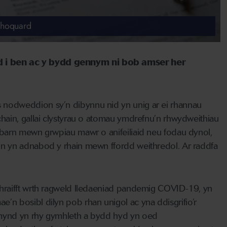
Choquard
od i ben ac y bydd gennym ni bob amser her
 nodweddion sy’n dibynnu nid yn unig ar ei rhannau
hain, gallai clystyrau o atomau ymdrefnu’n rhwydweithiau
 barn mewn grwpiau mawr o anifeiliaid neu fodau dynol,
on yn adnabod y rhain mewn ffordd weithredol. Ar raddfa
hraifft wrth ragweld lledaeniad pandemig COVID-19, yn
n bosibl dilyn pob rhan unigol ac yna ddisgrifio’r
 mynd yn rhy gymhleth a bydd hyd yn oed