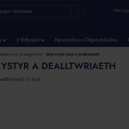
Offer Hyg
s
Y Brifysgol
Newyddion a Digwyddiadau
chwil
aliadwy, Ynni a'r Amgylchedd
Dod o hyd i ystyr a dealltwriaeth
 YSTYR A DEALLTWRIAETH