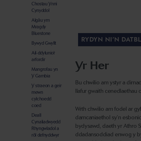
Chostau Ynni
Cynyddol
Algâu ym
Mragdy
Bluestone
RYDYN NI’N DATB
Bywyd Gwyllt
Ail-ddylunio’r
arfordir
Yr Her
Mangrofau yn
Y Gambia
Bu chwilio am ystyr a dirn
Y straeon a geir
llafur gwaith cenedlaethau 
mewn
cylchoedd
coed
Wrth chwilio am fodel ar gyf
Deall
damcaniaethol sy’n esbonio'
Cynaliadwyedd
bydysawd, daeth yr Athro St
Rhyngwladol a
ddadansoddiad enwog y bydd
rôl defnyddwyr