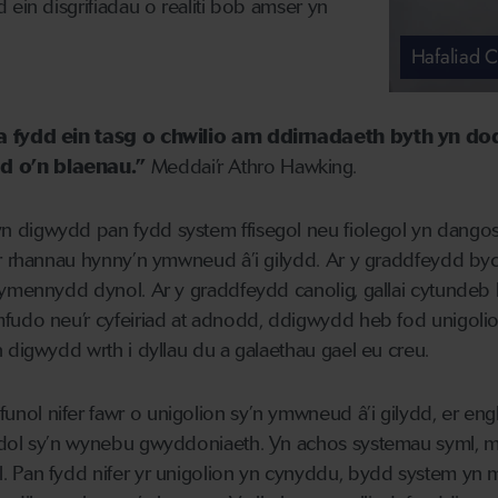
 ein disgrifiadau o realiti bob amser yn
Hafaliad 
na fydd ein tasg o chwilio am ddirnadaeth byth yn d
 o’n blaenau.”
Meddai’r Athro Hawking.
 digwydd pan fydd system ffisegol neu fiolegol yn dangos
’r rhannau hynny’n ymwneud â’i gilydd. Ar y graddfeydd byc
 ymennydd dynol. Ar y graddfeydd canolig, gallai cytundeb
fudo neu’r cyfeiriad at adnodd, ddigwydd heb fod unigoli
 digwydd wrth i dyllau du a galaethau gael eu creu.
ol nifer fawr o unigolion sy’n ymwneud â’i gilydd, er eng
dol sy’n wynebu gwyddoniaeth. Yn achos systemau syml, mae’
. Pan fydd nifer yr unigolion yn cynyddu, bydd system yn