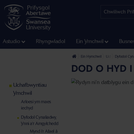
Astudio
Rhyngwladol
Ein Ymchwil
Busne
Ein Hymchwil
Uchafbwyntiau Ym
Dyfodol Cyn
DOD O HYD I
Uchafbwyntiau
Ymchwil
Arloesi ym maes
iechyd
Dyfodol Cynaliadwy,
Ynni a'r Amgylchedd
Mynd i'r Afael â