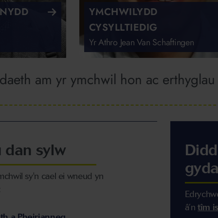
INYDD
YMCHWILYDD
CYSYLLTIEDIG
Yr Athro Jean Van Schaftingen
aeth am yr ymchwil hon ac erthyglau e
 dan sylw
Didd
gyda
chwil sy'n cael ei wneud yn
:
Edrychwc
â’n
tîm 
h a Pheirianneg