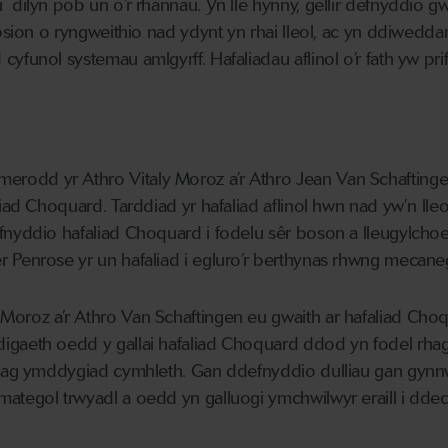
 dilyn pob un o’r rhannau. Yn lle hynny, gellir defnyddio 
hosion o ryngweithio nad ydynt yn rhai lleol, ac yn ddiwed
yfunol systemau amlgyrff. Hafaliadau aflinol o’r fath yw pr
dd yr Athro Vitaly Moroz a’r Athro Jean Van Schaftingen 
liad Choquard. Tarddiad yr hafaliad aflinol hwn nad yw’n ll
fnyddio hafaliad Choquard i fodelu sêr boson a lleugylcho
 Penrose yr un hafaliad i egluro’r berthynas rhwng mecan
Moroz a’r Athro Van Schaftingen eu gwaith ar hafaliad Ch
gaeth oedd y gallai hafaliad Choquard ddod yn fodel rhag
g ag ymddygiad cymhleth. Gan ddefnyddio dulliau gan gynn
ategol trwyadl a oedd yn galluogi ymchwilwyr eraill i ddec