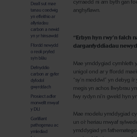
cyrraedd ni am byth gan fod
Deall sut mae
anghyflawn.
tanau coedwig
yn effeithio ar
allyriadau
carbon a newid
yn yr hinsawdd
“Erbyn hyn rwy’n falch 
Ffordd newydd
darganfyddiadau newydd
o reoli pryfed
sy'n blâu
Mae ymddygiad cymhleth yn
Defnyddio
unigol ond ar y ffordd mae
carbon ar gyfer
“sy’n meddwl” yn debyg i’r
dyfodol
gwyrddach
megis yn achos llwybrau ym
fwy rydyn ni’n gweld hyn yn
Prosiect adfer
morwellt mwyaf
y DU
Mae modelu ymddygiad cyfun
Gorlifiant
un o’r heriau mwyaf sylwed
pathogenau ac
ymddygiad yn fathemategol
ymlediad