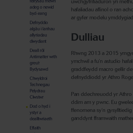
feirysau mewn
uwchgyfrifiaduron yn methu
adeg o newid
hafaliadau aflinol o ran ac
byd-eang
ar gyfer modelu ymddygiad c
Defnyddio
algâu i lanhau
Dulliau
allyriadau
diwydiant
Deall rôl
Rhwng 2013 a 2015 ymgymero
Antimatter wrth
ymchwil a fu’n astudio hafa
greu'r
graddfeydd macro gellir de
Bydysawd
defnyddiodd yr Athro Roger
Chwyldroi
Technegau
Pelydrau
Pan ddechreuodd yr Athro 
Clwstwr
ddim am y pwnc. Eu gweledi
Dod o hyd i
ffenomena sy’n gysylltiedi
ystyr a
ganddynt fframwaith mathem
dealltwriaeth
Effaith