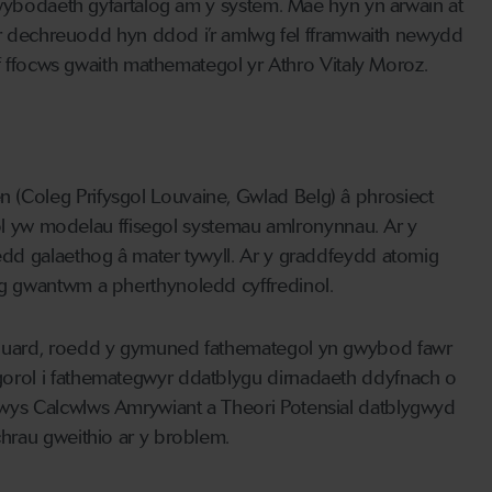
gwybodaeth gyfartalog am y system. Mae hyn yn arwain at
dar dechreuodd hyn ddod i’r amlwg fel fframwaith newydd
if ffocws gwaith mathemategol yr Athro Vitaly Moroz.
(Coleg Prifysgol Louvaine, Gwlad Belg) â phrosiect
eol yw modelau ffisegol systemau amlronynnau. Ar y
edd galaethog â mater tywyll. Ar y graddfeydd atomig
eg gwantwm a pherthynoledd cyffredinol.
oquard, roedd y gymuned fathemategol yn gwybod fawr
orol i fathemategwyr ddatblygu dirnadaeth ddyfnach o
wys Calcwlws Amrywiant a Theori Potensial datblygwyd
hrau gweithio ar y broblem.