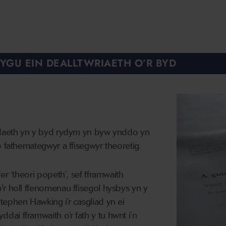
LYGU EIN DEALLTWRIAETH O’R BYD
adaeth yn y byd rydym yn byw ynddo yn
o fathemategwyr a ffisegwyr theoretig.
er ‘theori popeth’, sef fframwaith
r holl ffenomenau ffisegol hysbys yn y
ephen Hawking i’r casgliad yn ei
ai fframwaith o’r fath y tu hwnt i’n