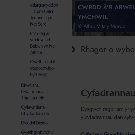
ddargludyddion
CWRDD Â'R ARWE
– Curo Calon
YMCHWIL
Technolegau
Net Sero
Yr Athro Vitaly Moroz
Ffisioleg ac
ymddygiad
Rhagor o wybod
Babŵn yn Ne
Affrica
Gweithio i atal
datgoedwigo
byd-eang
Diwylliant,
Cyfadrannau
Cyfathrebu a
Threftadaeth
Cyfiawnder a
Dysgwch ragor am yr ym
Chydraddoldeb
y cyfadrannau dan sylw
Dyfodol Digidol
Gweithgynhyrchu
Cyfadran Gwyddoniaet