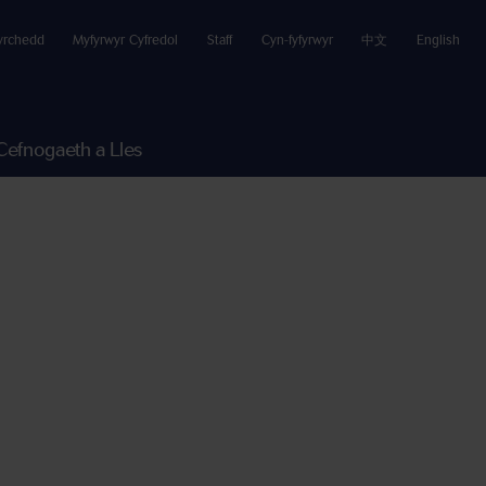
yrchedd
Myfyrwyr Cyfredol
Staff
Cyn-fyfyrwyr
中文
English
Cefnogaeth a Lles