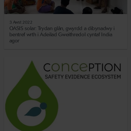
3 Awst 2022
OASIS solar: Trydan glân, gwyrdd a dibynadwy i
bentref wrth i Adeilad Gweithredol cyntaf India
agor