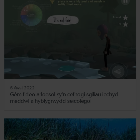
5 Awst 2022
Gêm fideo arloesol sy'n cefnogi sgiliau iechyd
meddwl a hyblygrwydd seicolegol