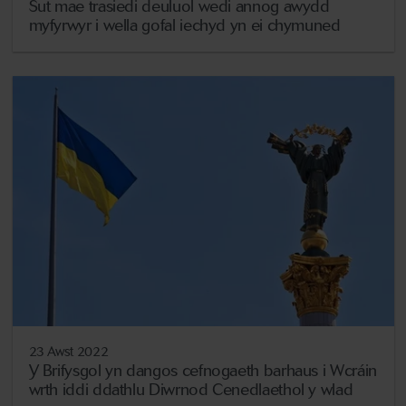
Sut mae trasiedi deuluol wedi annog awydd
myfyrwyr i wella gofal iechyd yn ei chymuned
23 Awst 2022
Y Brifysgol yn dangos cefnogaeth barhaus i Wcráin
wrth iddi ddathlu Diwrnod Cenedlaethol y wlad