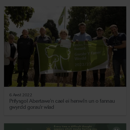
6 Awst 2022
Prifysgol Abertawe'n cael ei henwi'n un o fannau
gwyrdd gorau'r wlad