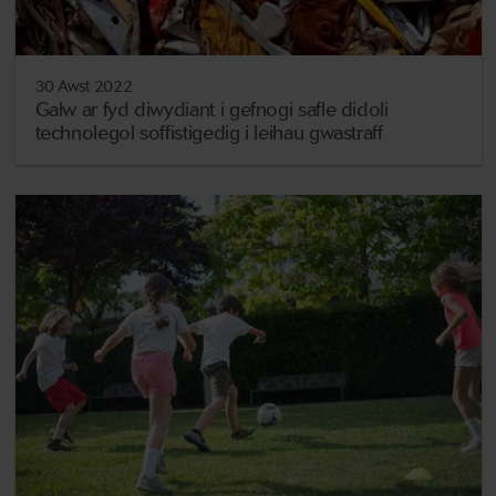
30 Awst 2022
Galw ar fyd diwydiant i gefnogi safle didoli
technolegol soffistigedig i leihau gwastraff