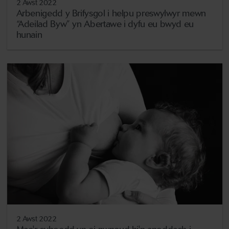
2 Awst 2022
Arbenigedd y Brifysgol i helpu preswylwyr mewn
“Adeilad Byw” yn Abertawe i dyfu eu bwyd eu
hunain
2 Awst 2022