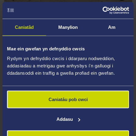
12 Awst 2022
Annog myfyrwyr i ganfod eu lle am ddyfodol
disglair yn Abertawe
Caniatâd
Manylion
Am
Mae ein gwefan yn defnyddio cwcis
Rydym yn defnyddio cwcis i ddarparu nodweddion,
addasiadau a metrigau gwe anhysbys i'n galluogi i
ddadansoddi ein traffig a gwella profiad ein gwefan.
Caniatáu pob cwci
Addasu
11 Awst 2022