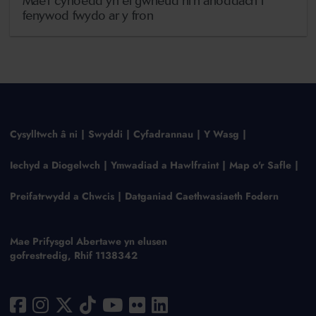
Mae'r cyhoedd yn ei gwneud hi'n anoddach i
fenywod fwydo ar y fron
Cysylltwch â ni
Swyddi
Cyfadrannau
Y Wasg
Iechyd a Diogelwch
Ymwadiad a Hawlfraint
Map o'r Safle
Preifatrwydd a Chwcis
Datganiad Caethwasiaeth Fodern
Mae Prifysgol Abertawe yn elusen
gofrestredig, Rhif 1138342