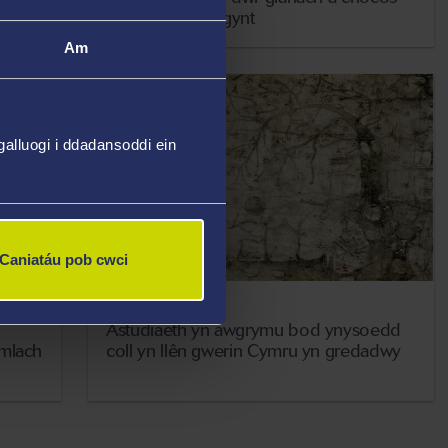
llai sy'n marw'n gynt
Am
alluogi i ddadansoddi ein
Caniatáu pob cwci
2 Medi 2022
Astudiaeth yn awgrymu bod ynysoedd
amlach
coll yn llên gwerin Cymru yn gredadwy