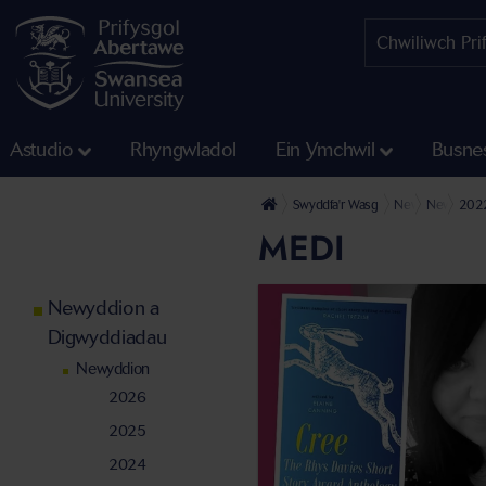
Astudio
Rhyngwladol
Ein Ymchwil
Busne
Swyddfa'r Wasg
Newyddion a Di
Newyddio
202
MEDI
Newyddion a
Digwyddiadau
Newyddion
2026
2025
2024