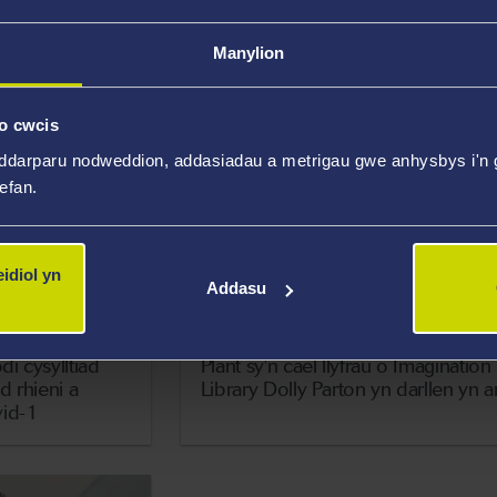
i
Manylion
o cwcis
ddarparu nodweddion, addasiadau a metrigau gwe anhysbys i'n g
wefan.
idiol yn
Addasu
20 Medi 2022
i cysylltiad
Plant sy'n cael llyfrau o Imagination
d rhieni a
Library Dolly Parton yn darllen yn 
vid-1