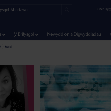
Offer Hyg
s
Y Brifysgol
Newyddion a Digwyddiadau
gwyddiadau
n
2
Medi