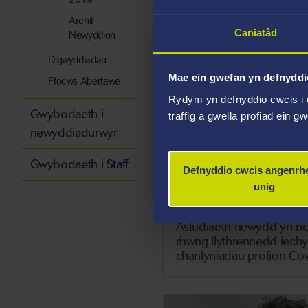
ddyfarniadau Cwmni Lifra
Archif
Caniatâd
Newyddion
Digwyddiadau
Mae ein gwefan yn defnyddi
Ffocws Abertawe
Rydym yn defnyddio cwcis i 
Gwybodaeth i
traffig a gwella profiad ein g
newyddiadurwyr
Gwybodaeth i Staff
Defnyddio cwcis angenrhe
unig
21 Medi 2022
Astudiaeth newydd yn nod
rhwng llythrennedd iechy
chanlyniadau profion Co