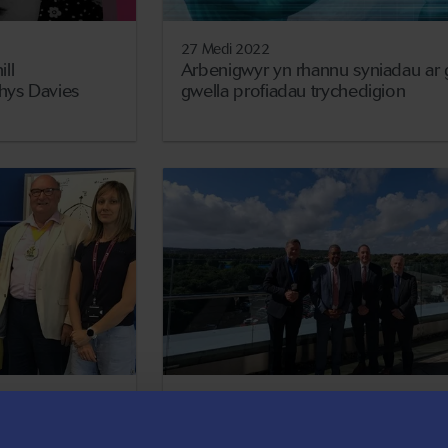
27 Medi 2022
ll
Arbenigwyr yn rhannu syniadau ar 
Rhys Davies
gwella profiadau trychedigion
22 Medi 2022
fergydion ym
Prosiect £130m y Fargen Ddinesig
wa o
creu argraff ar Weinidog yr Econom