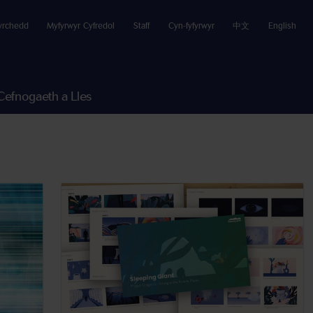
yrchedd
Myfyrwyr Cyfredol
Staff
Cyn-fyfyrwyr
中文
English
Cefnogaeth a Lles