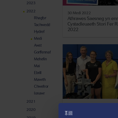
2023
2022
30 Medi 2022
Rhagfyr
Athrawes Saesneg yn enni
Cystadleuaeth Stori Fer 
Tachwedd
2022
Hydref
Medi
Awst
Gorffennaf
Mehefin
Mai
Ebrill
Mawrth
Chwefror
Ionawr
2021
22 Medi 2022
2020
Ymchwil i ganser ac i gy
myd rygbi menywod i el
2019