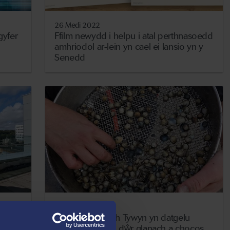
26 Medi 2022
gyfer
Ffilm newydd i helpu i atal perthnasoedd
amhriodol ar-lein yn cael ei lansio yn y
Senedd
22 Medi 2022
 yn
Ymchwil i Gilfach Tywyn yn datgelu
i
cysylltiad rhwng dŵr glanach a chocos