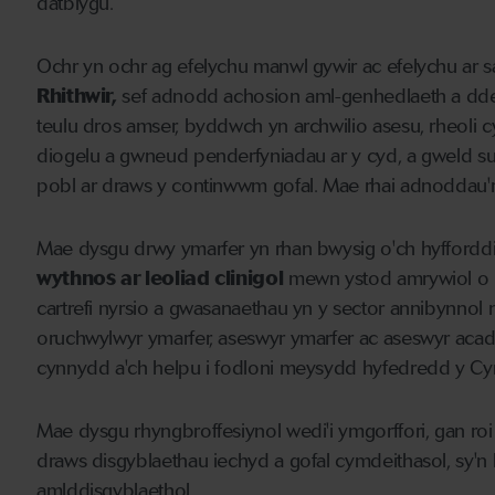
datblygu.
Ochr yn ochr ag efelychu manwl gywir ac efelychu ar s
Rhithwir,
sef adnodd achosion aml-genhedlaeth a ddef
teulu dros amser, byddwch yn archwilio asesu, rheoli 
diogelu a gwneud penderfyniadau ar y cyd, a gweld su
pobl ar draws y continwwm gofal. Mae rhai adnoddau'r
Mae dysgu drwy ymarfer yn rhan bwysig o'ch hyffordd
wythnos ar leoliad clinigol
mewn ystod amrywiol o l
cartrefi nyrsio a gwasanaethau yn y sector annibynnol
oruchwylwyr ymarfer, aseswyr ymarfer ac aseswyr acade
cynnydd a'ch helpu i fodloni meysydd hyfedredd y Cy
Mae dysgu rhyngbroffesiynol wedi'i ymgorffori, gan ro
draws disgyblaethau iechyd a gofal cymdeithasol, sy'n ba
amlddisgyblaethol.