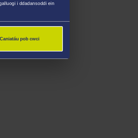
alluogi i ddadansoddi ein
Caniatáu pob cwci