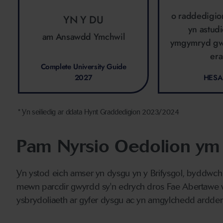
o raddedigio
YN Y DU
yn astud
am Ansawdd Ymchwil
ymgymryd gw
era
Complete University Guide
2027
HESA
* Yn seiliedig ar ddata Hynt Graddedigion 2023/2024
Pam Nyrsio Oedolion ym
Yn ystod eich amser yn dysgu yn y Brifysgol, byddwch 
mewn parcdir gwyrdd sy'n edrych dros Fae Abertawe wr
ysbrydoliaeth ar gyfer dysgu ac yn amgylchedd ardderc