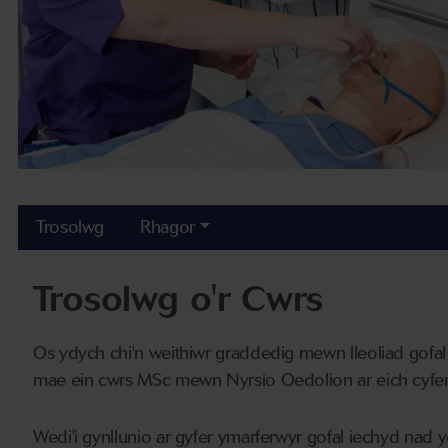
Trosolwg
Rhagor
Trosolwg o'r Cwrs
Os ydych chi'n weithiwr graddedig mewn lleoliad gofal i
mae ein cwrs MSc mewn Nyrsio Oedolion ar eich cyfer 
Wedi'i gynllunio ar gyfer ymarferwyr gofal iechyd nad 