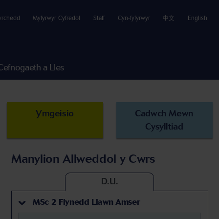
yrchedd
Myfyrwyr Cyfredol
Staff
Cyn-fyfyrwyr
中文
English
Cefnogaeth a Lles
Ymgeisio
Cadwch Mewn
Cysylltiad
Manylion Allweddol y Cwrs
D.U.
MSc 2 Flynedd Llawn Amser