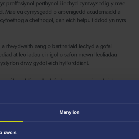
 proffesiynol perthynol i iechyd cymwysedig, y mae
 hyd. Mae eu cymysgedd o arbenigedd academaidd a
yfoethog a chefnogol, gan eich helpu i ddod yn nyrs
a rhwydwaith eang o bartneriaid iechyd a gofal
iad at leoliadau clinigol o safon mewn lleoliadau
 ystyrlon drwy gydol eich hyfforddiant.
r ôl graddio, gallech fod yn gymwys i gael eich
Cydwasanaethau GIG Cymru
.
aglen MSc Nyrsio cyn-gofrestru yng Nghymru a
Manylion
igion o unrhyw ddisgyblaeth i ddechrau gyrfa mewn
Cyngor Nyrsio a Bydwreigiaeth (NMC).
o cwcis