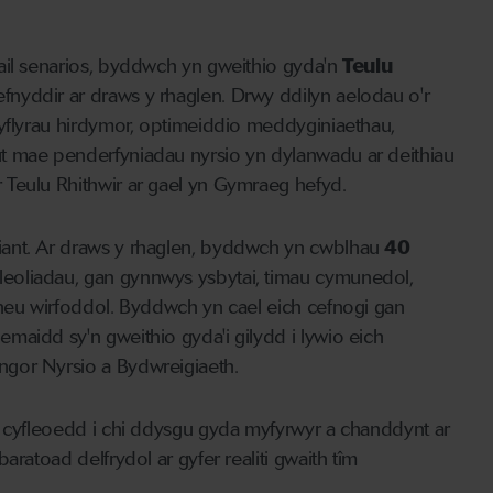
ail senarios, byddwch yn gweithio gyda'n
Teulu
nyddir ar draws y rhaglen. Drwy ddilyn aelodau o'r
cyflyrau hirdymor, optimeiddio meddyginiaethau,
t mae penderfyniadau nyrsio yn dylanwadu ar deithiau
 Teulu Rhithwir ar gael yn Gymraeg hefyd.
iant. Ar draws y rhaglen, byddwch yn cwblhau
40
eoliadau, gan gynnwys ysbytai, timau cymunedol,
 neu wirfoddol. Byddwch yn cael eich cefnogi gan
maidd sy'n gweithio gyda'i gilydd i lywio eich
ngor Nyrsio a Bydwreigiaeth.
i cyfleoedd i chi ddysgu gyda myfyrwyr a chanddynt ar
ratoad delfrydol ar gyfer realiti gwaith tîm