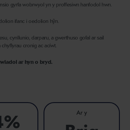
i lansio gyrfa wobrwyol yn y proffesiwn hanfodol hwn.
lion ifanc i oedolion hŷn.
esu, cynllunio, darparu, a gwerthuso gofal ar sail
chyflyrau cronig ac acíwt.
gwladol ar hyn o bryd.
Ar y
4%