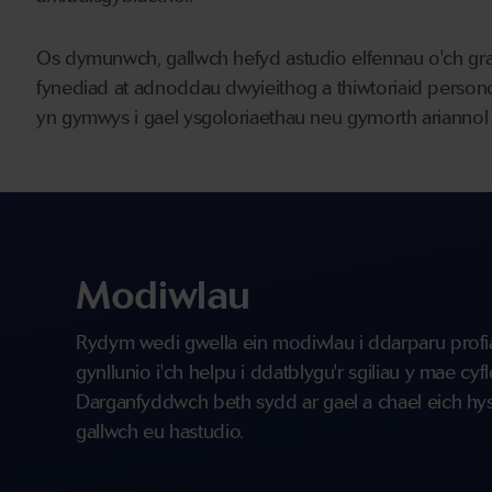
Os dymunwch, gallwch hefyd astudio elfennau o'ch g
fynediad at adnoddau dwyieithog a thiwtoriaid persono
yn gymwys i gael ysgoloriaethau neu gymorth arianno
Modiwlau
Rydym wedi gwella ein modiwlau i ddarparu profi
gynllunio i'ch helpu i ddatblygu'r sgiliau y mae cy
Darganfyddwch beth sydd ar gael a chael eich hy
gallwch eu hastudio.