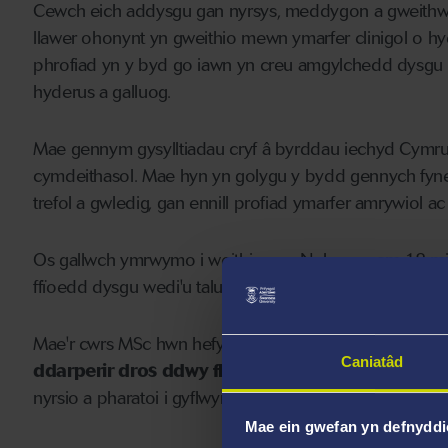
Cewch eich addysgu gan nyrsys, meddygon a gweithwyr
llawer ohonynt yn gweithio mewn ymarfer clinigol o
phrofiad yn y byd go iawn yn creu amgylchedd dysgu c
hyderus a galluog.
Mae gennym gysylltiadau cryf â byrddau iechyd Cymru 
cymdeithasol. Mae hyn yn golygu y bydd gennych fyned
trefol a gwledig, gan ennill profiad ymarfer amrywiol ac
Os gallwch ymrwymo i weithio yng Nghymru am 18 mis a
ffïoedd dysgu wedi'u talu'n llawn drwy
Bartneriaeth 
Mae'r cwrs MSc hwn hefyd yn unigryw: dyma'r
unig r
Caniatâd
ddarperir dros ddwy flynedd
, gan alluogi gradded
nyrsio a pharatoi i gyflwyno cais am gofrestru gyda'r 
Mae ein gwefan yn defnyddi