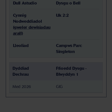
Dull Astudio
Dysgu o Bell
Cynnig
Uk 2:2
Nodweddiadol
(gweler dewisiadau
arall)
Lleoliad
Campws Parc
Singleton
Dyddiad
Ffioedd Dysgu -
Dechrau
Blwyddyn 1
Med 2026
GIG