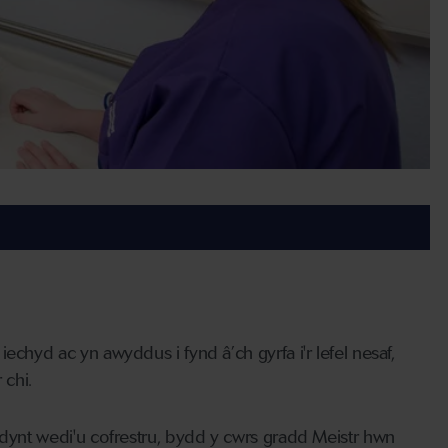
echyd ac yn awyddus i fynd â’ch gyrfa i'r lefel nesaf,
chi.
ydynt wedi'u cofrestru, bydd y cwrs gradd Meistr hwn