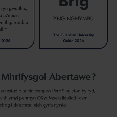
Brig
n yn gweithio,
io a/neu'n
YNG NGHYMRU
eithgareddau
ill *
The Guardian University
 2026
Guide 2026
 Mhrifysgol Abertawe?
yn astudio ar ein campws Parc Singleton hyfryd,
th ymyl penrhyn Gŵyr. Mae'n lleoliad llawn
hog i ddechrau eich gyrfa nyrsio.