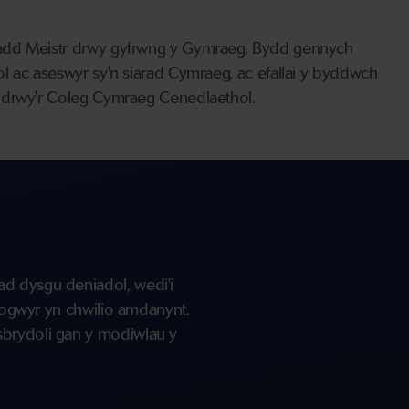
radd Meistr drwy gyfrwng y Gymraeg. Bydd gennych
l ac aseswyr sy'n siarad Cymraeg, ac efallai y byddwch
l drwy'r Coleg Cymraeg Cenedlaethol.
ad dysgu deniadol, wedi'i
flogwyr yn chwilio amdanynt.
sbrydoli gan y modiwlau y