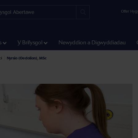
Offer Hyg
s
Y Brifysgol
Newyddion a Digwyddiadau
ol
Nyrsio (Oedolion), MSc