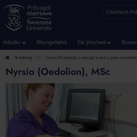
Astudio
Rhyngwladol
Ein Ymchwil
Busne
Ôl-raddedig
Cyrsiau Ôl-raddedig a Addysgir
Cyrsiau Ôl-raddedig a Addysgir iechyd a gofal cymdeithas
Nyrsio (Oedolion), MSc