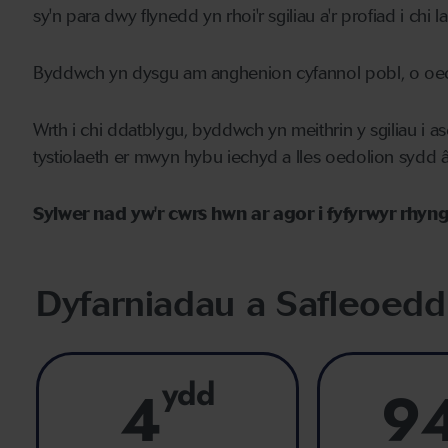
sy'n para dwy flynedd yn rhoi'r sgiliau a'r profiad i ch
Byddwch yn dysgu am anghenion cyfannol pobl, o oedo
Wrth i chi ddatblygu, byddwch yn meithrin y sgiliau i as
tystiolaeth er mwyn hybu iechyd a lles oedolion sydd â 
Sylwer nad yw'r cwrs hwn ar agor i fyfyrwyr rhyn
Dyfarniadau a Safleoedd
ydd
4
9