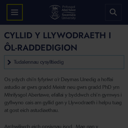
CYLLID Y LLYWODRAETH I
ÔL-RADDEDIGION
Tudalennau cysylltiedig
Os ydych chi’n fyfyriwr o’r Deyrnas Unedig a hoffai
astudio ar gwrs gradd Meistr neu gwrs gradd PhD ym
Mhrifysgol Abertawe, efallai y byddwch chi’n gymwys i
gyflwyno cais am gyllid gan y Llywodraeth i helpu tuag
at gost eich astudiaethau.
Archwiliwch eich opsiynau isod.
Mae gan y