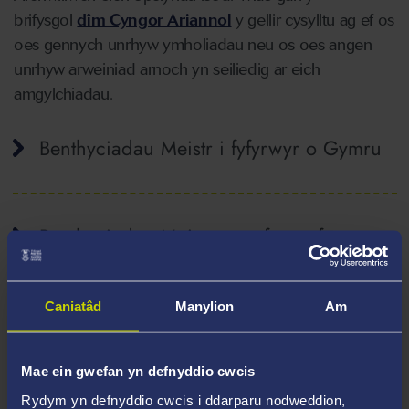
brifysgol
dîm Cyngor Ariannol
y gellir cysylltu ag ef os
oes gennych unrhyw ymholiadau neu os oes angen
unrhyw arweiniad arnoch yn seiliedig ar eich
amgylchiadau.
Benthyciadau Meistr i fyfyrwyr o Gymru
Benthyciadau Meistr ar gyfer myfyrwyr o
Loegr
Caniatâd
Manylion
Am
Benthyciadau Meistr ar gyfer myfyrwyr
Mae ein gwefan yn defnyddio cwcis
o’r Alban
Rydym yn defnyddio cwcis i ddarparu nodweddion,