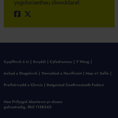
ysgoloriaethau diweddaraf:
Cysylltwch â ni
Swyddi
Cyfadrannau
Y Wasg
Iechyd a Diogelwch
Ymwadiad a Hawlfraint
Map o'r Safle
Preifatrwydd a Chwcis
Datganiad Caethwasiaeth Fodern
Mae Prifysgol Abertawe yn elusen
gofrestredig, Rhif 1138342