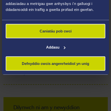
addasiadau a metrigau gwe anhysbys i'n galluogi i
ddadansoddi ein traffig a gwella profiad ein gwefan.
Benthyciadau Meistr ar gyfer myfyrwyr o
Ogledd Iwerddon
Caniatáu pob cwci
Cynllun Turing (sy'n disodli Erasmus+)
Addasu
Defnyddio cwcis angenrheidiol yn unig
Benthyciadau PhD
Dilynwch ni am y newyddion