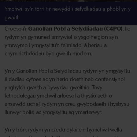
Ymchwil sy’n torri tir newydd i sefydliadau a phobl yn y
gwaith
Croeso i'r
Ganolfan Pobl a Sefydliadau (C4PO)
, lle
rydym yn gymuned amrywiol o ysgolheigion sy'n
ymrwymo i ymgysylltu'n feirniadol â heriau a
chymhlethdodau byd gwaith modern.
Yn y Ganolfan Pobl a Sefydliadau rydym yn ymgysylltu
â dadlau cyfoes ac yn herio doethineb confensiynol
ynghylch gwaith a bywydau gweithio. Trwy
fethodolegau ymchwil arloesol a thystiolaeth o
ansawdd uchel, rydym yn creu gwybodaeth i hysbysu
llunwyr polisi ac ymgysylltu ag ymarferwyr.
Yn y bôn, rydym yn credu dylai ein hymchwil wella