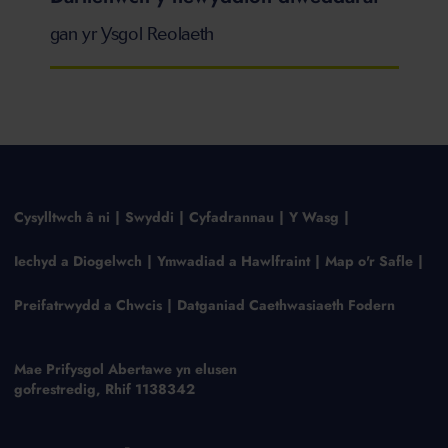
gan yr Ysgol Reolaeth
Cysylltwch â ni
Swyddi
Cyfadrannau
Y Wasg
Iechyd a Diogelwch
Ymwadiad a Hawlfraint
Map o'r Safle
Preifatrwydd a Chwcis
Datganiad Caethwasiaeth Fodern
Mae Prifysgol Abertawe yn elusen
gofrestredig, Rhif 1138342