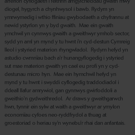
arferion cyflogaeth i feithrin amgylcheddau gwaith mwy
diogel, hygyrch a chynhwysol i bawb. Rydym yn
ymrwymedig i wthio ffiniau gwybodaeth a chyfrannu at
newid ystyrlon yn y byd gwaith. Mae ein gwaith
ymchwil yn cynnwys gwaith a gweithwyr ymhob sector,
sydd yn aml yn mynd y tu hwnt i'n cyd-destun Cymreig
lleol i ystyried materion rhyngwladol. Rydym hefyd yn
astudio cwmnïau bach a'r hunangyflogedig i ystyried
sut mae materion gwaith yn cael eu profi yn y cyd-
destunau micro hyn. Mae ein hymchwil hefyd yn
mynd y tu hwnt i swyddi cyflogedig traddodiadol i
ddeall llafur amrywiol, gan gynnwys gwirfoddoli a
gweithio'n gydweithredol. Ar draws y gweithgarwch
hwn, tynnir ein sylw at waith a gweithwyr ar ymylon
economïau cyfoes neo-ryddfrydol a thuag at
groestoriad o heriau sy'n wynebu'r rhai dan anfantais.