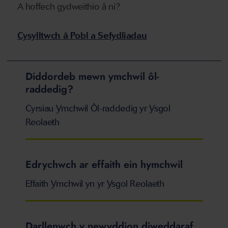
A hoffech gydweithio â ni?
Cysylltwch â Pobl a Sefydliadau
Diddordeb mewn ymchwil ôl-
raddedig?
Cyrsiau Ymchwil Ôl-raddedig yr Ysgol
Reolaeth
Edrychwch ar effaith ein hymchwil
Effaith Ymchwil yn yr Ysgol Reolaeth
Darllenwch y newyddion diweddaraf