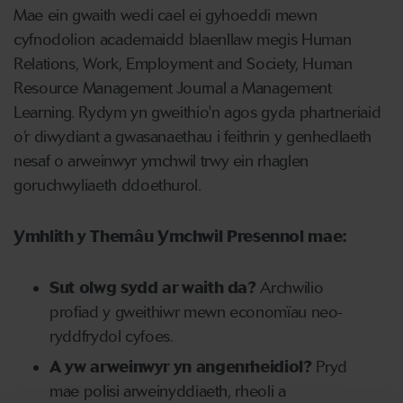
Mae ein gwaith wedi cael ei gyhoeddi mewn
cyfnodolion academaidd blaenllaw megis Human
Relations, Work, Employment and Society, Human
Resource Management Journal a Management
Learning. Rydym yn gweithio'n agos gyda phartneriaid
o’r diwydiant a gwasanaethau i feithrin y genhedlaeth
nesaf o arweinwyr ymchwil trwy ein rhaglen
goruchwyliaeth ddoethurol.
Ymhlith y Themâu Ymchwil Presennol mae:
Sut olwg sydd ar waith da?
Archwilio
profiad y gweithiwr mewn economïau neo-
ryddfrydol cyfoes.
A yw arweinwyr yn angenrheidiol?
Pryd
mae polisi arweinyddiaeth, rheoli a