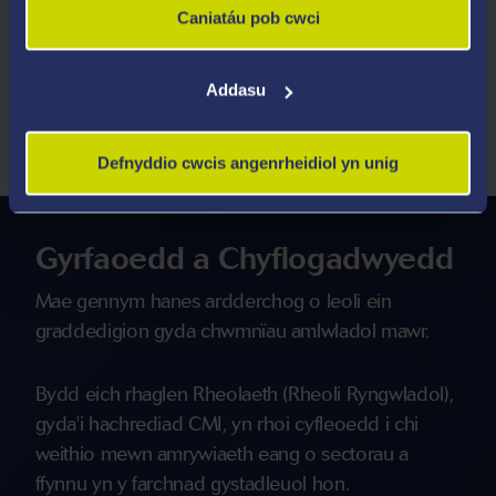
Bydd y Brifysgol yn ystyried ceisiadau gan fyfyrwyr
Caniatáu pob cwci
sy'n cynnig ystod eang o gymwysterau.
Addasu
Archwiliwch Gofynion Mynediad
Defnyddio cwcis angenrheidiol yn unig
Gyrfaoedd a Chyflogadwyedd
Mae gennym hanes ardderchog o leoli ein
graddedigion gyda chwmnïau amlwladol mawr.
Bydd eich rhaglen Rheolaeth (Rheoli Ryngwladol),
gyda'i hachrediad CMI, yn rhoi cyfleoedd i chi
weithio mewn amrywiaeth eang o sectorau a
ffynnu yn y farchnad gystadleuol hon.