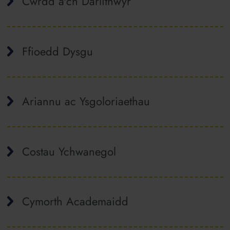
Cwrdd â'ch Darlithwyr
Ffioedd Dysgu
Ariannu ac Ysgoloriaethau
Costau Ychwanegol
Cymorth Academaidd