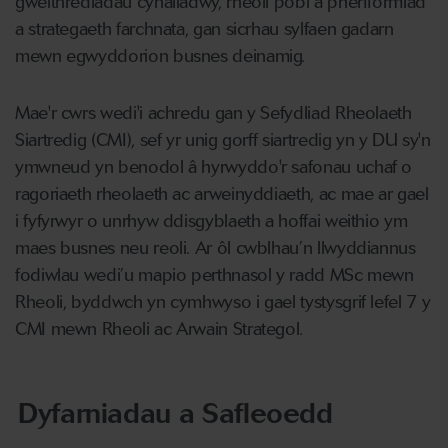
gweithrediadau cynaliadwy, rheoli pobl a pherfformiad
a strategaeth farchnata, gan sicrhau sylfaen gadarn
mewn egwyddorion busnes deinamig.
Mae'r cwrs wedi'i achredu gan y Sefydliad Rheolaeth
Siartredig (CMI), sef yr unig gorff siartredig yn y DU sy'n
ymwneud yn benodol â hyrwyddo'r safonau uchaf o
ragoriaeth rheolaeth ac arweinyddiaeth, ac mae ar gael
i fyfyrwyr o unrhyw ddisgyblaeth a hoffai weithio ym
maes busnes neu reoli. Ar ôl cwblhau’n llwyddiannus
fodiwlau wedi’u mapio perthnasol y radd MSc mewn
Rheoli, byddwch yn cymhwyso i gael tystysgrif lefel 7 y
CMI mewn Rheoli ac Arwain Strategol.
Dyfarniadau a Safleoedd