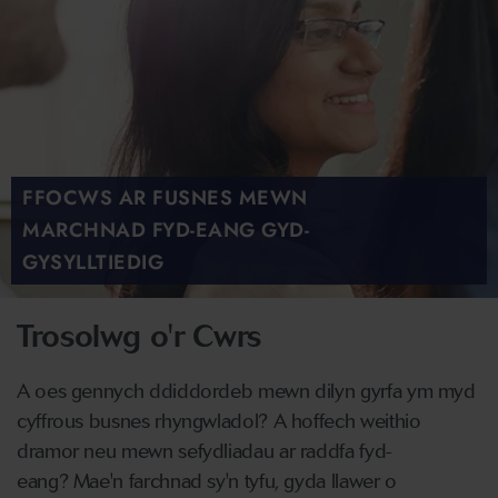
FFOCWS AR FUSNES MEWN
MARCHNAD FYD-EANG GYD-
GYSYLLTIEDIG
Trosolwg o'r Cwrs
A oes gennych ddiddordeb mewn dilyn gyrfa ym myd
cyffrous busnes rhyngwladol? A hoffech weithio
dramor neu mewn sefydliadau ar raddfa fyd-
eang? Mae'n farchnad sy'n tyfu, gyda llawer o