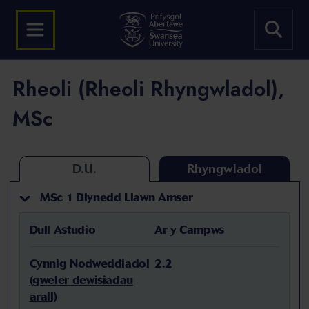
Rheoli (Rheoli Rhyngwladol),
MSc
D.U.
Rhyngwladol
MSc 1 Blynedd Llawn Amser
Dull Astudio
Ar y Campws
Cynnig Nodweddiadol
2.2
(gweler dewisiadau
arall)