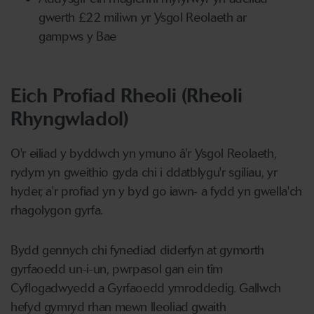
gwerth £22 miliwn yr Ysgol Reolaeth ar
gampws y Bae
Eich Profiad Rheoli (Rheoli
Rhyngwladol)
O'r eiliad y byddwch yn ymuno â'r Ysgol Reolaeth,
rydym yn gweithio gyda chi i ddatblygu'r sgiliau, yr
hyder, a'r profiad yn y byd go iawn
‑
a fydd yn gwella'ch
rhagolygon gyrfa.
Bydd gennych chi fynediad diderfyn at gymorth
gyrfaoedd un-i-un, pwrpasol gan ein tîm
Cyflogadwyedd a Gyrfaoedd ymroddedig. Gallwch
hefyd gymryd rhan mewn lleoliad gwaith