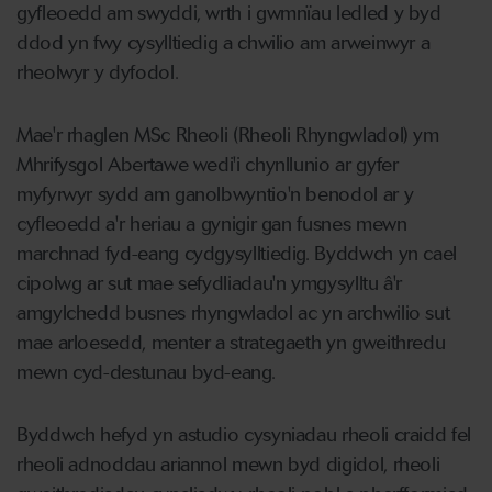
gyfleoedd am swyddi, wrth i gwmnïau ledled y byd
ddod yn fwy cysylltiedig a chwilio am arweinwyr a
rheolwyr y dyfodol.
Mae'r rhaglen MSc Rheoli (Rheoli Rhyngwladol) ym
Mhrifysgol Abertawe wedi'i chynllunio ar gyfer
myfyrwyr sydd am ganolbwyntio'n benodol ar y
cyfleoedd a'r heriau a gynigir gan fusnes mewn
marchnad fyd-eang cydgysylltiedig. Byddwch yn cael
cipolwg ar sut mae sefydliadau'n ymgysylltu â'r
amgylchedd busnes rhyngwladol ac yn archwilio sut
mae arloesedd, menter a strategaeth yn gweithredu
mewn cyd-destunau byd-eang.
Byddwch hefyd yn astudio cysyniadau rheoli craidd fel
rheoli adnoddau ariannol mewn byd digidol, rheoli