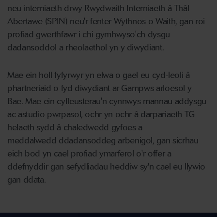
neu interniaeth drwy Rwydwaith Interniaeth â Thâl
Abertawe (SPIN) neu'r fenter Wythnos o Waith, gan roi
profiad gwerthfawr i chi gymhwyso'ch dysgu
dadansoddol a rheolaethol yn y diwydiant.
Mae ein holl fyfyrwyr yn elwa o gael eu cyd-leoli â
phartneriaid o fyd diwydiant ar Gampws arloesol y
Bae. Mae ein cyfleusterau'n cynnwys mannau addysgu
ac astudio pwrpasol, ochr yn ochr â darpariaeth TG
helaeth sydd â chaledwedd
gyfoes a
meddalwedd ddadansoddeg arbenigol, gan sicrhau
eich bod yn cael profiad ymarferol o'r offer a
ddefnyddir gan sefydliadau heddiw sy'n cael eu llywio
gan ddata.