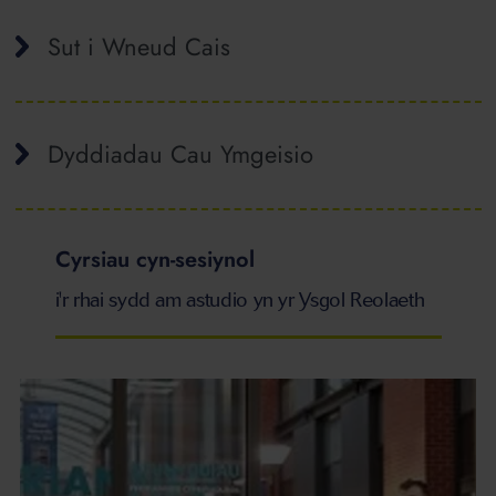
Sut i Wneud Cais
Dyddiadau Cau Ymgeisio
Cyrsiau cyn-sesiynol
i'r rhai sydd am astudio yn yr Ysgol Reolaeth