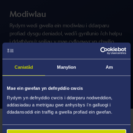
Modiwlau
Rydym wedi gwella ein modiwlau i ddarparu
profiad dysgu deniadol, wedi'i gynllunio i'ch helpu
i ddatblygu'r sgiliau y mae cyflogwyr yn chwilio
amdanynt. Darganfyddwch beth sydd ar gael a
chael eich hysbrydoli gan y modiwlau y gallwch eu
hastudio.
Caniatâd
Manylion
Am
Mae ein gwefan yn defnyddio cwcis
Archwiliwch Modiwlau
Rydym yn defnyddio cwcis i ddarparu nodweddion,
addasiadau a metrigau gwe anhysbys i'n galluogi i
ddadansoddi ein traffig a gwella profiad ein gwefan.
Gofynion Mynediad