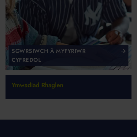
SGWRSIWCH Â MYFYRIWR
CYFREDOL
Ymwadiad Rhaglen