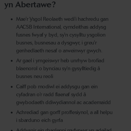
yn Abertawe?
Mae'r Ysgol Reolaeth wedi'i hachredu gan
AACSB International, cymdeithas addysg
fusnes fwyaf y byd, sy'n cysylltu ysgolion
busnes, busnesau a dysgwyr, i greu'r
genhedlaeth nesaf o arweinwyr gwych.
Ar gael i ymgeiswyr heb unrhyw brofiad
blaenorol o bynciau sy'n gysylltiedig â
busnes neu reoli
Caiff pob modiwl ei addysgu gan ein
cyfadran o'r radd flaenaf sydd â
gwybodaeth ddiwydiannol ac academaidd
Achrediad gan gorff proffesiynol, a all helpu
i sbarduno eich gyrfa
Addysgir ein rhaglenni myfyrwyr yn adeilad