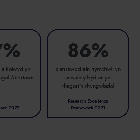
7%
86%
r a holwyd yn
o ansawdd ein hymchwil yn
ysgol Abertawe
arwain y byd ac yn
rhagori'n rhyngwladol
Research Excellence
pare 2027
Framework 2021