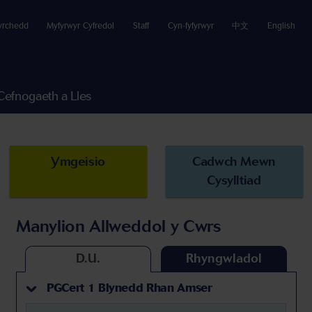
yrchedd
Myfyrwyr Cyfredol
Staff
Cyn-fyfyrwyr
中文
English
Cefnogaeth a Lles
Ymgeisio
Cadwch Mewn
Cysylltiad
Manylion Allweddol y Cwrs
D.U.
Rhyngwladol
PGCert 1 Blynedd Rhan Amser