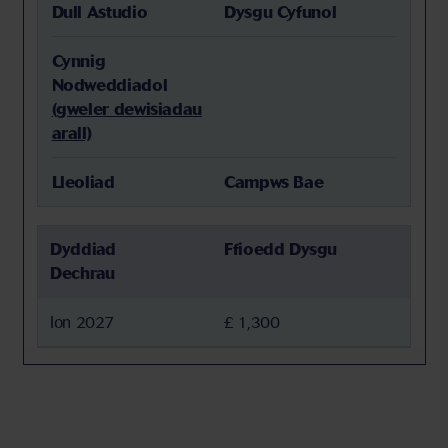
Dull Astudio
Dysgu Cyfunol
Cynnig
Nodweddiadol
(gweler dewisiadau
arall)
Lleoliad
Campws Bae
Dyddiad
Ffioedd Dysgu
Dechrau
Ion 2027
£ 1,300