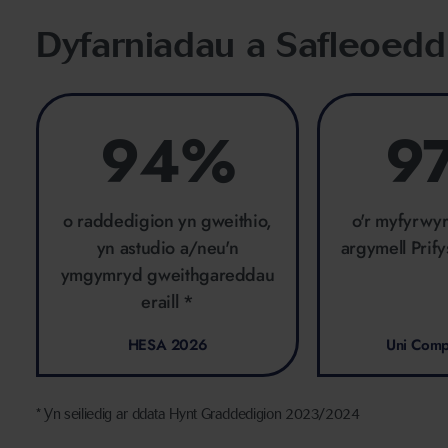
Dyfarniadau a Safleoedd
94%
9
o raddedigion yn gweithio,
o'r myfyrwy
yn astudio a/neu'n
argymell Prif
ymgymryd gweithgareddau
eraill *
HESA 2026
Uni Com
* Yn seiliedig ar ddata Hynt Graddedigion 2023/2024