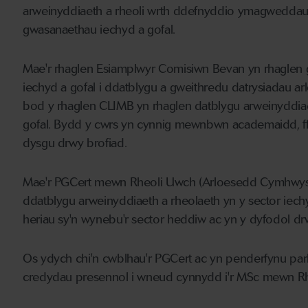
arweinyddiaeth a rheoli wrth ddefnyddio ymagweddau 
gwasanaethau iechyd a gofal.
Mae'r rhaglen Esiamplwyr Comisiwn Bevan yn rhaglen g
iechyd a gofal i ddatblygu a gweithredu datrysiadau arl
bod y rhaglen CLIMB yn rhaglen datblygu arweinyddia
gofal. Bydd y cwrs yn cynnig mewnbwn academaidd, ff
dysgu drwy brofiad.
Mae'r PGCert mewn Rheoli Uwch (Arloesedd Cymhwyso
ddatblygu arweinyddiaeth a rheolaeth yn y sector iechyd
heriau sy'n wynebu'r sector heddiw ac yn y dyfodol dr
Os ydych chi'n cwblhau'r PGCert ac yn penderfynu par
credydau presennol i wneud cynnydd i'r MSc mewn R