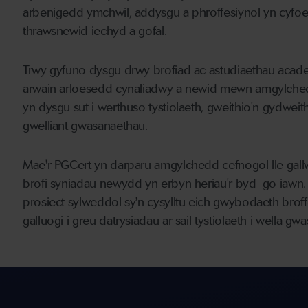
arbenigedd ymchwil, addysgu a phroffesiynol yn cyfoe
thrawsnewid iechyd a gofal.
Trwy gyfuno dysgu drwy brofiad ac astudiaethau academ
arwain arloesedd cynaliadwy a newid mewn amgylched
yn dysgu sut i werthuso tystiolaeth, gweithio'n gydwe
gwelliant gwasanaethau.
Mae'r PGCert yn darparu amgylchedd cefnogol lle gall
brofi syniadau newydd yn erbyn heriau'r byd go iawn.
prosiect sylweddol sy'n cysylltu eich gwybodaeth brof
galluogi i greu datrysiadau ar sail tystiolaeth i wella 