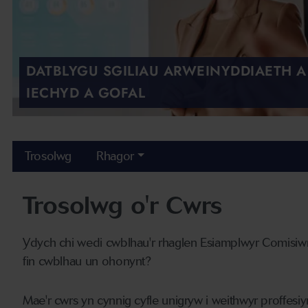
DATBLYGU SGILIAU ARWEINYDDIAETH A 
IECHYD A GOFAL
Trosolwg
Rhagor
Trosolwg o'r Cwrs
Ydych chi wedi cwblhau'r rhaglen Esiamplwyr Comisiwn
fin cwblhau un ohonynt?
Mae'r cwrs yn cynnig cyfle unigryw i weithwyr proffesiy