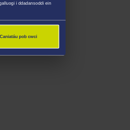
alluogi i ddadansoddi ein
Caniatáu pob cwci