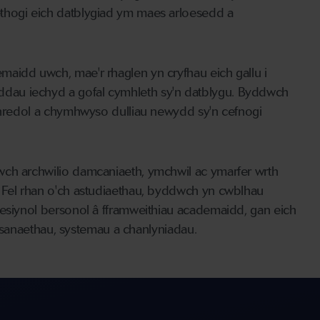
thogi eich datblygiad ym maes arloesedd a
aidd uwch, mae'r rhaglen yn cryfhau eich gallu i
dau iechyd a gofal cymhleth sy'n datblygu. Byddwch
ithredol a chymhwyso dulliau newydd sy'n cefnogi
wch archwilio damcaniaeth, ymchwil ac ymarfer wrth
 Fel rhan o'ch astudiaethau, byddwch yn cwblhau
fesiynol bersonol â fframweithiau academaidd, gan eich
gwasanaethau, systemau a chanlyniadau.