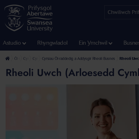
Astudio
Rhyngwladol
Ein Ymchwil
Busne
Ôl-raddedig
Cyrsiau Ôl-raddedig a Addysgir
Cyrsiau Ôl-raddedig a Addysgir yr Ysgol Reolaeth
Cyrsiau Ôl-raddedig a Addysgir Rheoli Busnes
Rheoli Uwc
Rheoli Uwch (Arloesedd Cym