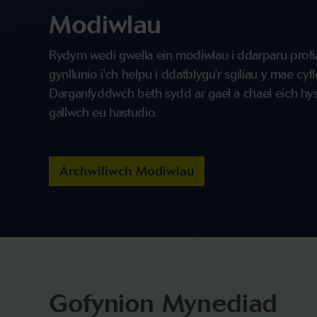
Modiwlau
Rydym wedi gwella ein modiwlau i ddarparu profi
gynllunio i'ch helpu i ddatblygu'r sgiliau y mae cy
Darganfyddwch beth sydd ar gael a chael eich hy
gallwch eu hastudio.
Archwiliwch Modiwlau
Gofynion Mynediad