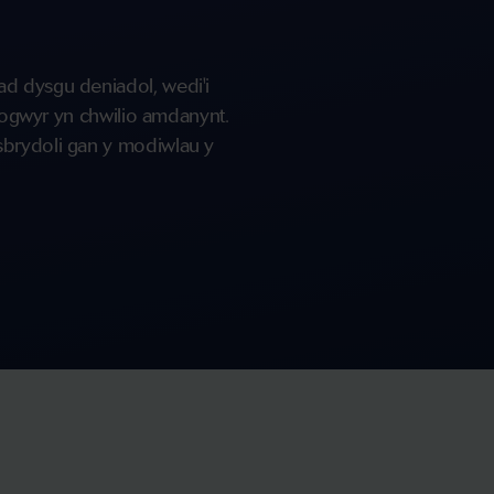
ad dysgu deniadol, wedi'i
flogwyr yn chwilio amdanynt.
sbrydoli gan y modiwlau y