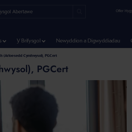
Offer Hyg
s
Y Brifysgol
Newyddion a Digwyddiadau
h (Arloesedd Cymhwysol), PGCert
hwysol), PGCert