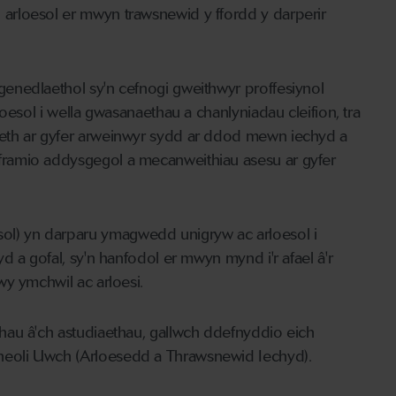
arloesol er mwyn trawsnewid y ffordd y darperir
enedlaethol sy'n cefnogi gweithwyr proffesiynol
oesol i wella gwasanaethau a chanlyniadau cleifion, tra
eth ar gyfer arweinwyr sydd ar ddod mewn iechyd a
ramio addysgegol a mecanweithiau asesu ar gyfer
l) yn darparu ymagwedd unigryw ac arloesol i
 a gofal, sy'n hanfodol er mwyn mynd i'r afael â'r
wy ymchwil ac arloesi.
hau â'ch astudiaethau, gallwch ddefnyddio eich
heoli Uwch (Arloesedd a Thrawsnewid Iechyd).