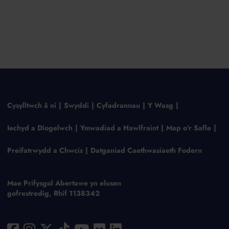
Cysylltwch â ni
Swyddi
Cyfadrannau
Y Wasg
Iechyd a Diogelwch
Ymwadiad a Hawlfraint
Map o'r Safle
Preifatrwydd a Chwcis
Datganiad Caethwasiaeth Fodern
Mae Prifysgol Abertawe yn elusen
gofrestredig, Rhif 1138342