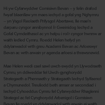
Hi yw Cyfarwyddwr Comisiwn Bevan – y felin drafod
fwyaf blaenllaw ym maes iechyd a gofal yng Nghymru
– yn Ysgol Reolaeth Prifysgol Abertawe, lle mae'n
darparu cyngor annibynnol i'r Gweinidog Iechyd a
Gofal Cymdeithasol ac yn helpu i roi'r cyngor hwnnw ar
waith ledled Cymru. Roedd Helen hefyd yn
ddylanwadol wrth greu Academi Bevan ac Arloeswyr
Bevan ac wrth arwain yr agenda arloesi a thrawsnewid.
Mae Helen wedi cael sawl uwch-swydd yn Llywodraeth
Cymru, yn ddiweddar fel Uwch-gynghorydd
Strategaeth a Phennaeth y Strategaeth Iechyd Sylfaenol
a Chymunedol. Treuliodd beth amser ar secondiad i
Iechyd Cyhoeddus Cymru fel Cyfarwyddwr Rhaglenni
Strategol ac fel Cynghorydd Arbenigol i Gomisiwn
Bevan lle roedd yn ddylanwadol wrth arwain ei waith,