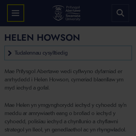
HELEN HOWSON
Tudalennau cysylltiedig
Mae Prifysgol Abertawe wedi cyflwyno dyfarniad er
anrhydedd i Helen Howson, cymeriad blaenllaw ym
myd iechyd a gofal.
Mae Helen yn ymgynghorydd iechyd y cyhoedd sy'n
meddu ar amrywiaeth eang o brofiad o iechyd y
cyhoedd, polisïau iechyd a chynllunio a chyflawni
strategol yn lleol, yn genedlaethol ac yn rhyngwladol.