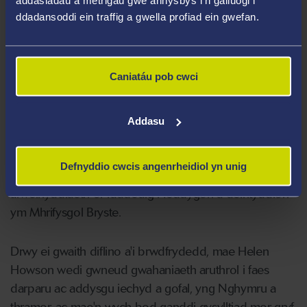
arbenigedd cenedlaethol a rhyngwladol i Sefydliad
ddadansoddi ein traffig a gwella profiad ein gwefan.
Iechyd y Byd, yr Undeb Ewropeaidd a systemau gofal
iechyd a llywodraethau eraill, gan gynnwys
Gweinyddiaethau Iechyd Rwsia, Seland Newydd a
Caniatáu pob cwci
Sbaen.
Gwnaeth Helen gydgynllunio rhaglen Meistr Iechyd
Addasu
Cyhoeddus Sefydliad Iechyd y Byd ym Mhrifysgol
Karolinska yn Stockholm ac addysgu arni am fwy na 10
Defnyddio cwcis angenrheidiol yn unig
mlynedd, a hi oedd Cyfarwyddwr rhaglen
arweinyddiaeth ôl-raddedig i feddygon a deintyddion
ym Mhrifysgol Bryste.
Drwy ei gwaith diflino a'i brwdfrydedd, mae Helen
Howson wedi gwneud gwahaniaeth aruthrol i faes
darparu ac addysgu iechyd a gofal, yng Nghymru a