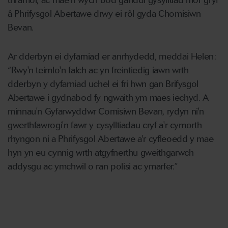
thramor, ac mae'n wych bod ganddi gysylltiad mor gryf
â Phrifysgol Abertawe drwy ei rôl gyda Chomisiwn
Bevan.
Ar dderbyn ei dyfarniad er anrhydedd, meddai Helen:
“Rwy'n teimlo'n falch ac yn freintiedig iawn wrth
dderbyn y dyfarniad uchel ei fri hwn gan Brifysgol
Abertawe i gydnabod fy ngwaith ym maes iechyd. A
minnau'n Gyfarwyddwr Comisiwn Bevan, rydyn ni'n
gwerthfawrogi'n fawr y cysylltiadau cryf a'r cymorth
rhyngon ni a Phrifysgol Abertawe a'r cyfleoedd y mae
hyn yn eu cynnig wrth atgyfnerthu gweithgarwch
addysgu ac ymchwil o ran polisi ac ymarfer.”