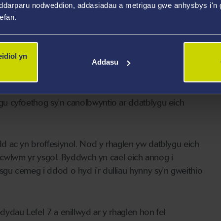
ddarparu nodweddion, addasiadau a metrigau gwe anhysbys i'n g
wefan.
nnig Addysg Gychwynnol Athrawon o safon a arweinir
o ddatblygu unigolion fel chi i fod yn ymarferwyr
idiol yn
l at ansawdd addysg yng Nghymru.
Addasu
 i chi fynd i'r afael â'r holl Safonau Proffesiynol ar
u cyfoethog sy'n canolbwyntio ar ddatblygu eich
d ac yn broffesiynol. Nod y rhaglen yw datblygu eich
wricwlwm yr ysgol. Byddwch yn cael eich annog i
gu cemeg i ddod o hyd i'r dulliau hynny sy'n gweithio
ydau Lefel 7 a enillwyd ar y rhaglen hon fel