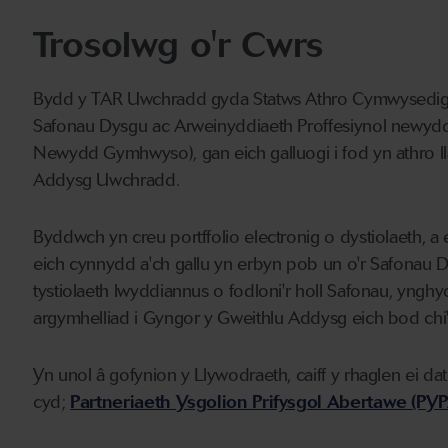
Trosolwg o'r Cwrs
Bydd y TAR Uwchradd gyda Statws Athro Cymwysedig ym
Safonau Dysgu ac Arweinyddiaeth Proffesiynol newydd i
Newydd Gymhwyso), gan eich galluogi i fod yn athro l
Addysg Uwchradd.
Byddwch yn creu portffolio electronig o dystiolaeth, a 
eich cynnydd a'ch gallu yn erbyn pob un o'r Safonau 
tystiolaeth lwyddiannus o fodloni'r holl Safonau, yngh
argymhelliad i Gyngor y Gweithlu Addysg eich bod chi
Yn unol â gofynion y Llywodraeth, caiff y rhaglen ei dat
cyd;
Partneriaeth Ysgolion Prifysgol Abertawe (PYP