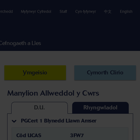
yrchedd
Myfyrwyr Cyfredol
Staff
Cyn-fyfyrwyr
中文
English
Cefnogaeth a Lles
Ymgeisio
Cymorth Clirio
Manylion Allweddol y Cwrs
D.U.
Rhyngwladol
PGCert 1 Blynedd Llawn Amser
Côd UCAS
3FW7