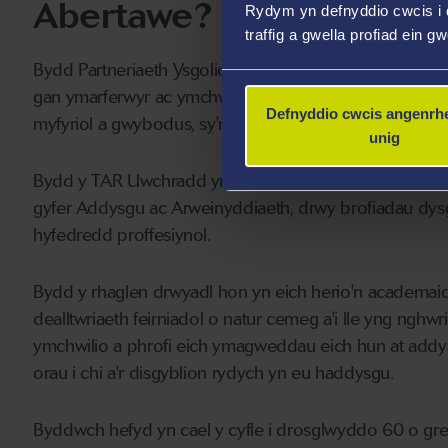
Abertawe?
Rydym yn defnyddio cwcis i 
traffig a gwella profiad ein g
Bydd Partneriaeth Ysgolion Prifysgol Abertawe yn cy
gan ymarferwyr ac ymchwil, i gyflwyno ei gweledigaeth 
Defnyddio cwcis angenrhe
myfyriol a gwybodus, sy'n gallu cyfrannu'n sylweddo
unig
Bydd y TAR Uwchradd yn cynnig y cyfleoedd angenrheidiol
gyfer Addysgu ac Arweinyddiaeth, drwy brofiadau dysg
hyfedredd proffesiynol.
Bydd y rhaglen drwyadl hon yn eich herio'n academaid
dealltwriaeth feirniadol o natur cemeg a'i lle yng ngh
ymchwilio a phrofi eich ymagweddau eich hun at addys
orau i chi a'r disgyblion rydych yn eu haddysgu.
Byddwch hefyd yn cael y cyfle i drosglwyddo 60 o gred