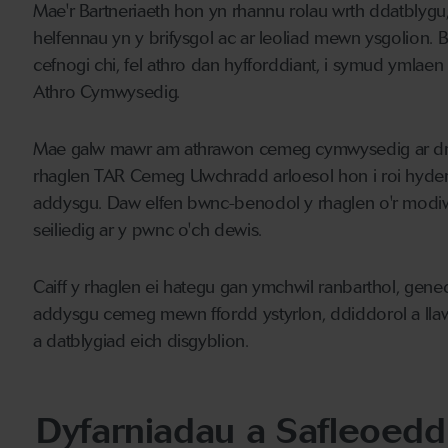
Mae'r Bartneriaeth hon yn rhannu rolau wrth ddatblygu
helfennau yn y brifysgol ac ar leoliad mewn ysgolion. By
cefnogi chi, fel athro dan hyfforddiant, i symud ymlaen
Athro Cymwysedig.
Mae galw mawr am athrawon cemeg cymwysedig ar dra
rhaglen TAR Cemeg Uwchradd arloesol hon i roi hyder i 
addysgu. Daw elfen bwnc-benodol y rhaglen o'r modiwl 
seiliedig ar y pwnc o'ch dewis.
Caiff y rhaglen ei hategu gan ymchwil ranbarthol, gen
addysgu cemeg mewn ffordd ystyrlon, ddiddorol a llaw
a datblygiad eich disgyblion.
Dyfarniadau a Safleoedd