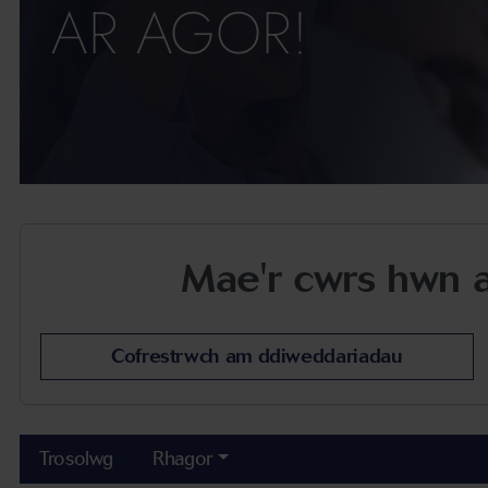
AR AGOR!
Mae'r cwrs hwn ar
Cofrestrwch am ddiweddariadau
Trosolwg
Rhagor