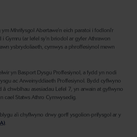
 Mhrifysgol Abertawe'n eich paratoi i fodloni'r
 Gymru (ar lefel sy'n briodol ar gyfer Athrawon
lawn ysbrydoliaeth, cymwys a phroffesiynol mewn
elwir yn Basport Dysgu Proffesiynol, a fydd yn nodi
Dysgu ac Arweinyddiaeth Proffesiynol. Bydd cyflwyno
yd â chwblhau asesiadau Lefel 7, yn arwain at gyflwyno
'n cael Statws Athro Cymwysedig.
blygu a'i chyflwyno drwy gorff ysgolion-prifysgol ar y
A)
.