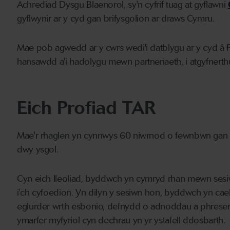
Achrediad Dysgu Blaenorol, sy'n cyfrif tuag at gyflawni
gyflwynir ar y cyd gan brifysgolion ar draws Cymru.
Mae pob agwedd ar y cwrs wedi'i datblygu ar y cyd â P
hansawdd a'i hadolygu mewn partneriaeth, i atgyfnert
Eich Profiad TAR
Mae'r rhaglen yn cynnwys 60 niwrnod o fewnbwn gan y
dwy ysgol.
Cyn eich lleoliad, byddwch yn cymryd rhan mewn sesi
i'ch cyfoedion. Yn dilyn y sesiwn hon, byddwch yn cae
eglurder wrth esbonio, defnydd o adnoddau a phresenol
ymarfer myfyriol cyn dechrau yn yr ystafell ddosbarth.