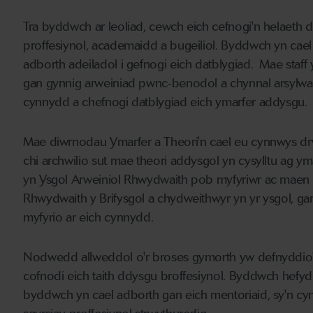
Tra byddwch ar leoliad, cewch eich cefnogi'n helaeth 
proffesiynol, academaidd a bugeiliol. Byddwch yn cael
adborth adeiladol i gefnogi eich datblygiad. Mae staff y
gan gynnig arweiniad pwnc-benodol a chynnal arsylwadau 
cynnydd a chefnogi datblygiad eich ymarfer addysgu.
Mae diwrnodau Ymarfer a Theori'n cael eu cynnwys drwy
chi archwilio sut mae theori addysgol yn cysylltu ag ym
yn Ysgol Arweiniol Rhwydwaith pob myfyriwr ac maen 
Rhwydwaith y Brifysgol a chydweithwyr yn yr ysgol, gan 
myfyrio ar eich cynnydd.
Nodwedd allweddol o'r broses gymorth yw defnyddio'r P
cofnodi eich taith ddysgu broffesiynol. Byddwch hefyd
byddwch yn cael adborth gan eich mentoriaid, sy'n cyn