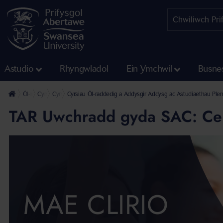
Astudio
Rhyngwladol
Ein Ymchwil
Busne
Ôl-raddedig
Cyrsiau Ôl-raddedig a Addysgir
Cyrsiau Ôl-raddedig a Addysgir Ysgol y Gwyddorau Cymdeithasol
Cyrsiau Ôl-raddedig a Addysgir Addysg ac Astudiaethau Ple
TAR Uwchradd gyda SAC: Ce
MAE CLIRIO