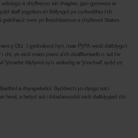
, adolygu a chyflwyno ein rhaglen, gan gynnwys ei
dd staff ysgolion a'r Brifysgol yn cydweithio i'ch
 i gwblhau'r cwrs yn llwyddiannus a chyflawni Statws
ws y DU. I gydnabod hyn, mae PYPA wedi datblygu'r
chi, yn eich maes pwnc a'ch dealltwriaeth o sut i'w
'Ymarfer Myfyriol sy’n seiliedig ar Ymchwil' sydd yn
edlaethol a rhyngwladol. Byddwch yn dysgu sut i
n hwyl, a hefyd sut i ddadansoddi eich datblygiad chi