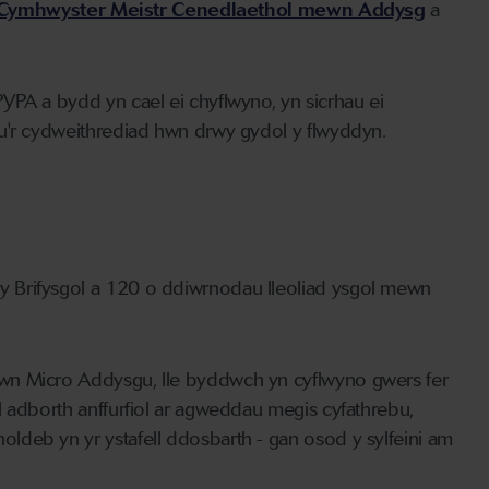
Cymhwyster Meistr Cenedlaethol mewn Addysg
a
YPA a bydd yn cael ei chyflwyno, yn sicrhau ei
hu'r cydweithrediad hwn drwy gydol y flwyddyn.
 Brifysgol a 120 o ddiwrnodau lleoliad ysgol mewn
wn Micro Addysgu, lle byddwch yn cyflwyno gwers fer
l adborth anffurfiol ar agweddau megis cyfathrebu,
deb yn yr ystafell ddosbarth - gan osod y sylfeini am