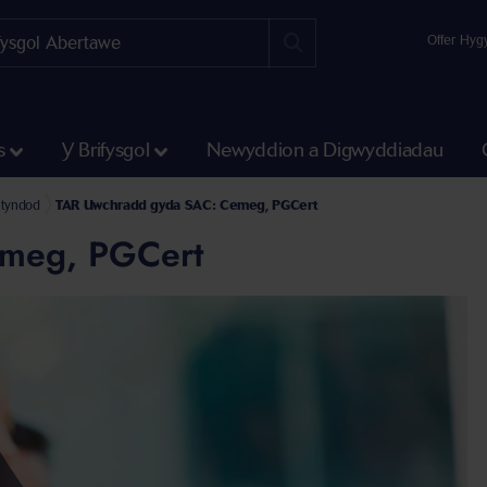
Offer Hyg
s
Y Brifysgol
Newyddion a Digwyddiadau
ntyndod
TAR Uwchradd gyda SAC: Cemeg, PGCert
meg, PGCert