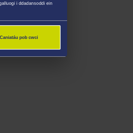
alluogi i ddadansoddi ein
Caniatáu pob cwci