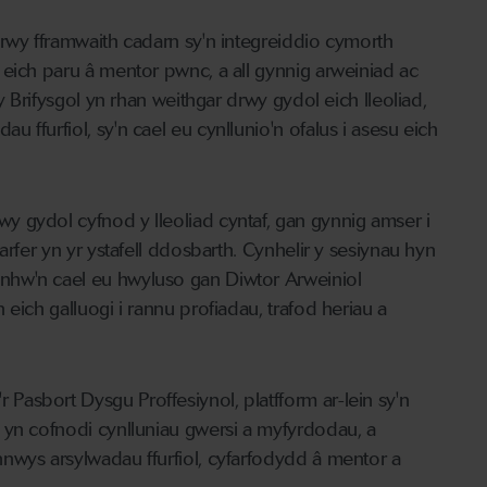
drwy fframwaith cadarn sy'n integreiddio cymorth
 eich paru â mentor pwnc, a all gynnig arweiniad ac
 Brifysgol yn rhan weithgar drwy gydol eich lleoliad,
ffurfiol, sy'n cael eu cynllunio'n ofalus i asesu eich
 gydol cyfnod y lleoliad cyntaf, gan gynnig amser i
arfer yn yr ystafell ddosbarth. Cynhelir y sesiynau hyn
nhw'n cael eu hwyluso gan Diwtor Arweiniol
eich galluogi i rannu profiadau, trafod heriau a
asbort Dysgu Proffesiynol, platfform ar-lein sy'n
 yn cofnodi cynlluniau gwersi a myfyrdodau, a
nwys arsylwadau ffurfiol, cyfarfodydd â mentor a