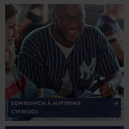
SGWRSIWCH Â MYFYRIWR
CYFREDOL