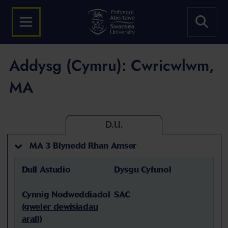
Addysg (Cymru): Cwricwlwm,
MA
D.U.
MA 3 Blynedd Rhan Amser
Dull Astudio
Dysgu Cyfunol
Cynnig Nodweddiadol
SAC
(gweler dewisiadau
arall)