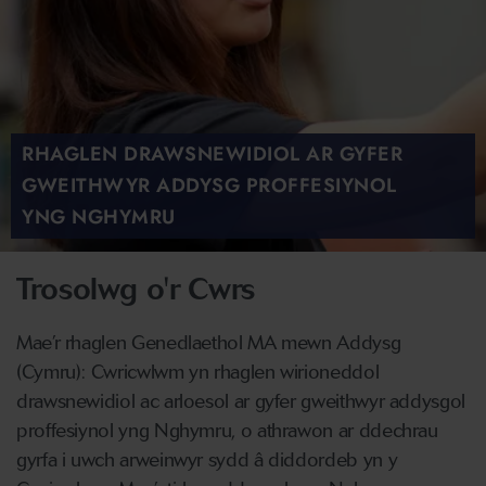
RHAGLEN DRAWSNEWIDIOL AR GYFER
GWEITHWYR ADDYSG PROFFESIYNOL
YNG NGHYMRU
Trosolwg o'r Cwrs
Mae’r rhaglen Genedlaethol MA mewn Addysg
(Cymru): Cwricwlwm yn rhaglen wirioneddol
drawsnewidiol ac arloesol ar gyfer gweithwyr addysgol
proffesiynol yng Nghymru, o athrawon ar ddechrau
gyrfa i uwch arweinwyr sydd â diddordeb yn y