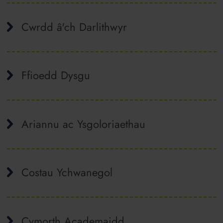
Cwrdd â'ch Darlithwyr
Ffioedd Dysgu
Ariannu ac Ysgoloriaethau
Costau Ychwanegol
Cymorth Academaidd