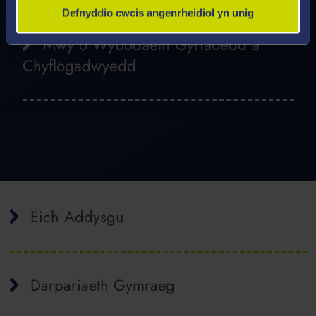
Defnyddio cwcis angenrheidiol yn unig
Mwy o Wybodaeth Gyrfaoedd a
Chyflogadwyedd
Eich Addysgu
Darpariaeth Gymraeg