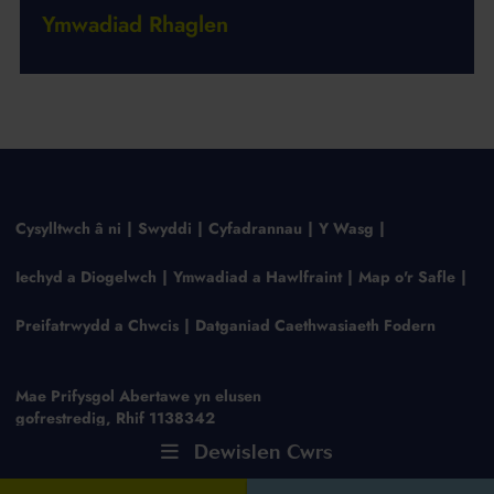
Ymwadiad Rhaglen
Cysylltwch â ni
Swyddi
Cyfadrannau
Y Wasg
Iechyd a Diogelwch
Ymwadiad a Hawlfraint
Map o'r Safle
Preifatrwydd a Chwcis
Datganiad Caethwasiaeth Fodern
Mae Prifysgol Abertawe yn elusen
gofrestredig, Rhif 1138342
Dewislen Cwrs