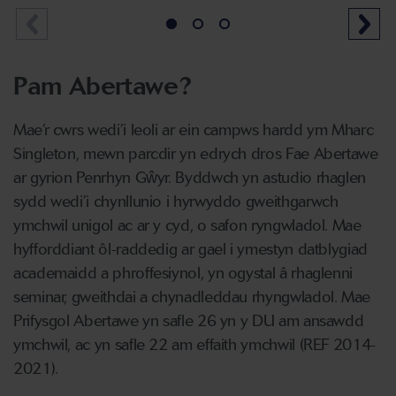
Pam Abertawe?
Mae’r cwrs wedi’i leoli ar ein campws hardd ym Mharc
Singleton, mewn parcdir yn edrych dros Fae Abertawe
ar gyrion Penrhyn Gŵyr. Byddwch yn astudio rhaglen
sydd wedi’i chynllunio i hyrwyddo gweithgarwch
ymchwil unigol ac ar y cyd, o safon ryngwladol. Mae
hyfforddiant ôl-raddedig ar gael i ymestyn datblygiad
academaidd a phroffesiynol, yn ogystal â rhaglenni
seminar, gweithdai a chynadleddau rhyngwladol. Mae
Prifysgol Abertawe yn safle 26 yn y DU am ansawdd
ymchwil, ac yn safle 22 am effaith ymchwil (REF 2014-
2021).