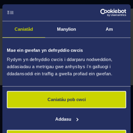
Gofynion Mynediad
Caniatâd
Manylion
Am
Bydd y Brifysgol yn ystyried ceisiadau gan fyfyrwyr
sy'n cynnig ystod eang o gymwysterau.
Mae ein gwefan yn defnyddio cwcis
Rydym yn defnyddio cwcis i ddarparu nodweddion,
Archwiliwch Gofynion Mynediad
addasiadau a metrigau gwe anhysbys i'n galluogi i
ddadansoddi ein traffig a gwella profiad ein gwefan.
Caniatáu pob cwci
Gyrfaoedd a Chyflogadwyedd
Mae'r cwrs hwn ar gyfer gweithwyr addysg
Addasu
proffesiynol sydd eisoes wedi dechrau ar eu gyrfa.