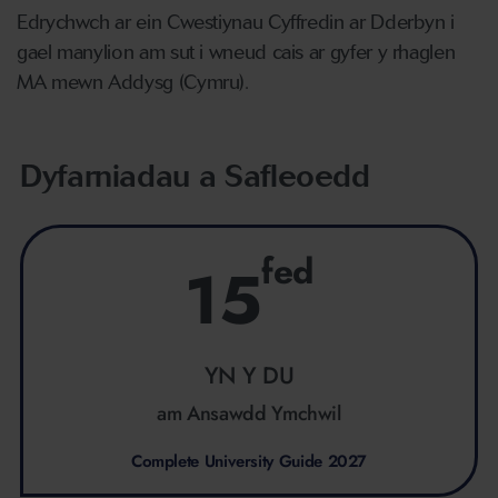
Edrychwch ar ein Cwestiynau Cyffredin ar Dderbyn i
gael manylion am sut i wneud cais ar gyfer y rhaglen
MA mewn Addysg (Cymru).
Dyfarniadau a Safleoedd
fed
15
YN Y DU
am Ansawdd Ymchwil
Complete University Guide 2027