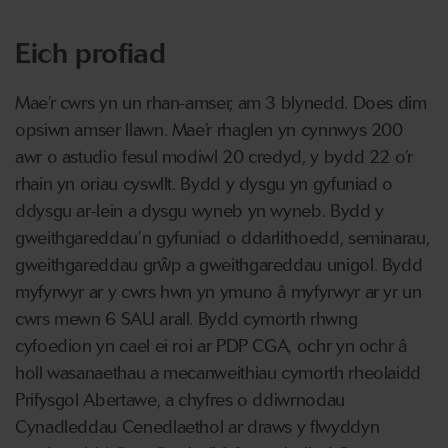
Eich profiad
Mae’r cwrs yn un rhan-amser, am 3 blynedd. Does dim
opsiwn amser llawn. Mae’r rhaglen yn cynnwys 200
awr o astudio fesul modiwl 20 credyd, y bydd 22 o’r
rhain yn oriau cyswllt. Bydd y dysgu yn gyfuniad o
ddysgu ar-lein a dysgu wyneb yn wyneb. Bydd y
gweithgareddau’n gyfuniad o ddarlithoedd, seminarau,
gweithgareddau grŵp a gweithgareddau unigol. Bydd
myfyrwyr ar y cwrs hwn yn ymuno â myfyrwyr ar yr un
cwrs mewn 6 SAU arall. Bydd cymorth rhwng
cyfoedion yn cael ei roi ar PDP CGA, ochr yn ochr â
holl wasanaethau a mecanweithiau cymorth rheolaidd
Prifysgol Abertawe, a chyfres o ddiwrnodau
Cynadleddau Cenedlaethol ar draws y flwyddyn