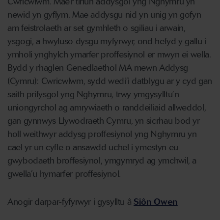
Cwricwlwm. Mae’r tirlun addysgol yng Nghymru yn
newid yn gyflym. Mae addysgu nid yn unig yn gofyn
am feistrolaeth ar set gymhleth o sgiliau i arwain,
ysgogi, a hwyluso dysgu myfyrwyr, ond hefyd y gallu i
ymholi ynghylch ymarfer proffesiynol er mwyn ei wella.
Bydd y rhaglen Genedlaethol MA mewn Addysg
(Cymru): Cwricwlwm, sydd wedi’i datblygu ar y cyd gan
saith prifysgol yng Nghymru, trwy ymgysylltu’n
uniongyrchol ag amrywiaeth o randdeiliaid allweddol,
gan gynnwys Llywodraeth Cymru, yn sicrhau bod yr
holl weithwyr addysg proffesiynol yng Nghymru yn
cael yr un cyfle o ansawdd uchel i ymestyn eu
gwybodaeth broffesiynol, ymgymryd ag ymchwil, a
gwella’u hymarfer proffesiynol.
Anogir darpar-fyfyrwyr i gysylltu â
Siôn Owen