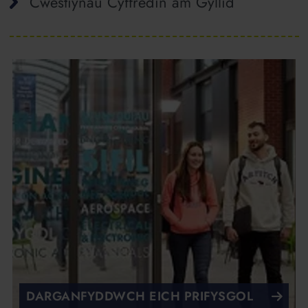
Cwestiynau Cyffredin am Gyllid
DARGANFYDDWCH EICH PRIFYSGOL