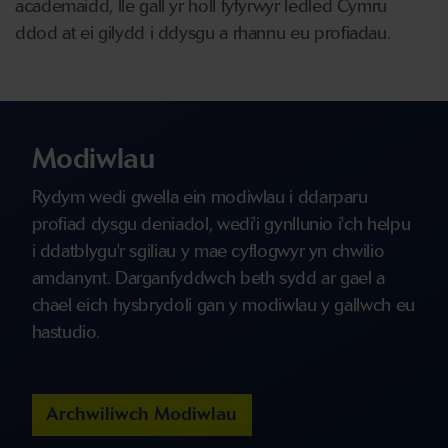
academaidd, lle gall yr holl fyfyrwyr ledled Cymru
ddod at ei gilydd i ddysgu a rhannu eu profiadau.
Modiwlau
Rydym wedi gwella ein modiwlau i ddarparu
profiad dysgu deniadol, wedi'i gynllunio i'ch helpu
i ddatblygu'r sgiliau y mae cyflogwyr yn chwilio
amdanynt. Darganfyddwch beth sydd ar gael a
chael eich hysbrydoli gan y modiwlau y gallwch eu
hastudio.
Archwiliwch Modiwlau