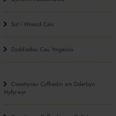
Sut i Wneud Cais
Dyddiadau Cau Ymgeisio
Cwestiynau Cyffredin am Dderbyn
Myfyrwyr