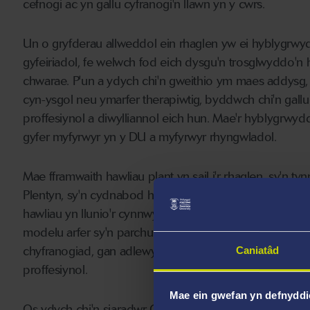
cefnogi ac yn gallu cyfranogi'n llawn yn y cwrs.
Un o gryfderau allweddol ein rhaglen yw ei hyblygrw
gyfeiriadol, fe welwch fod eich dysgu'n trosglwyddo'n 
chwarae. P'un a ydych chi'n gweithio ym maes addysg, 
cyn-ysgol neu ymarfer therapiwtig, byddwch chi'n gal
proffesiynol a diwylliannol eich hun. Mae'r hyblygrwy
gyfer myfyrwyr yn y DU a myfyrwyr rhyngwladol.
Mae fframwaith hawliau plant yn sail i'r rhaglen, sy'n
Plentyn, sy'n cydnabod hawl pob plentyn i chwarae, go
hawliau yn llunio'r cynnwys rydych chi'n ei astudio a'r
modelu arfer sy'n parchu hawliau drwy greu amgylchedd
chyfranogiad, gan adlewyrchu'r dulliau chwarae anghy
Caniatâd
proffesiynol.
Mae ein gwefan yn defnyddi
Os ydych chi'n siaradwr Cymraeg, byddwch chi'n cael 