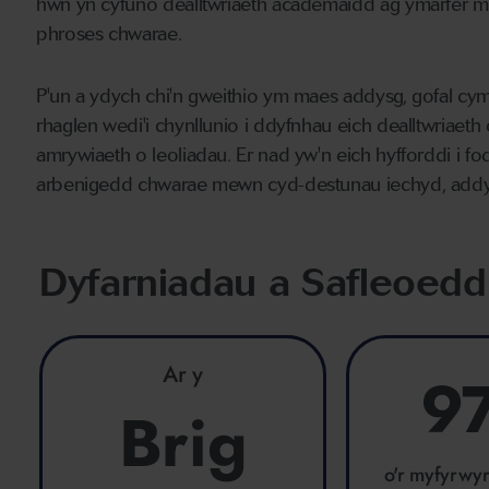
hwn yn cyfuno dealltwriaeth academaidd ag ymarfer my
phroses chwarae.
P'un a ydych chi'n gweithio ym maes addysg, gofal cym
rhaglen wedi'i chynllunio i ddyfnhau eich dealltwriaeth
amrywiaeth o leoliadau. Er nad yw'n eich hyfforddi i 
arbenigedd chwarae mewn cyd-destunau iechyd, addys
Dyfarniadau a Safleoedd
Ar y
9
Brig
o'r myfyrwy