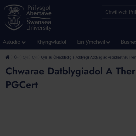
Astudio
Rhyngwladol
Ein Ymchwil
Busne
Ôl-raddedig
Cyrsiau Ôl-raddedig a Addysgir
Cyrsiau Ôl-raddedig a Addysgir Ysgol y Gwyddorau Cymdeithasol
Cyrsiau Ôl-raddedig a Addysgir Addysg ac Astudiaethau Ple
Chwarae Datblygiadol A The
PGCert