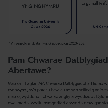
argymell Prif
YNG NGHYMRU
The Guardian University
Guide 2026
Uni Com
* Yn seiliedig ar ddata Hynt Graddedigion 2023/2024
Pam Chwarae Datblygiado
Abertawe?
Mae ein rhaglen MA Chwarae Datblygiadol a Therapiwti
cynhwysol, sy'n parchu hawliau ac sy'n seiliedig ar 
mae egwyddorion chwarae anghyfarwyddiadol, Dylunio Cy
gweithredol wedi'u hymgorffori drwyddo draw, gan sicrh