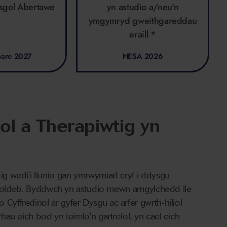
ysgol Abertawe
yn astudio a/neu'n
ymgymryd gweithgareddau
eraill *
pare 2027
HESA 2026
l a Therapiwtig yn
g wedi'i llunio gan ymrwymiad cryf i ddysgu
foesoldeb. Byddwch yn astudio mewn amgylchedd lle
ffredinol ar gyfer Dysgu ac arfer gwrth-hiliol
au eich bod yn teimlo'n gartrefol, yn cael eich