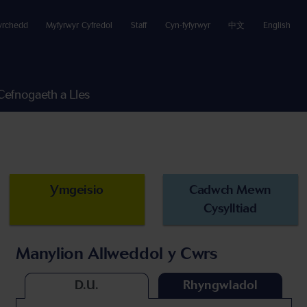
yrchedd
Myfyrwyr Cyfredol
Staff
Cyn-fyfyrwyr
中文
English
Cefnogaeth a Lles
Ymgeisio
Cadwch Mewn
Cysylltiad
Manylion Allweddol y Cwrs
D.U.
Rhyngwladol