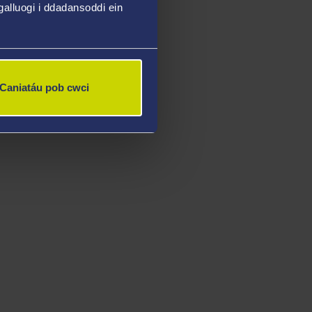
alluogi i ddadansoddi ein
Caniatáu pob cwci