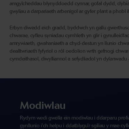
amgylcheddau blynyddoedd cynnar, gofal dydd, clybiau y
gwyliau a darpariaeth arbenigol ar gyfer plant a phobl
Erbyn diwedd eich gradd, byddwch yn gallu gwerthus
chwarae, cyfleu syniadau cymhleth yn glir i gynulleid
amrywiaeth, gwahaniaeth a chyd-destun yn llunio chwa
dealltwriaeth fyfyriol o rôl oedolion wrth gefnogi chwa
cymdeithasol, diwylliannol a sefydliadol yn dylanwadu a
Modiwlau
Rydym wedi gwella ein modiwlau i ddarparu profi
gynllunio i'ch helpu i ddatblygu'r sgiliau y mae cy