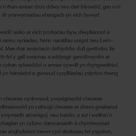
’n rhan-amser dros ddwy neu dair blynedd, gan roi’r
 â’r ymrwymiadau ehangach yn eich bywyd.
i'i seilio ar eich profiadau byw, diwylliannol a
 rannu syniadau, herio naratifau unigol neu Ewro-
 Mae rhai sesiynau'n defnyddio dull gwrthdro, lle
h fel y gall sesiynau a addysgir ganolbwyntio ar
cyfran sylweddol o amser cyswllt yn rhyngweithiol,
l yn feirniadol a gwneud cysylltiadau ystyrlon rhwng
ion chwarae cynhwysol, pwysigrwydd chwarae
herthnasoedd yn cefnogi chwarae ar draws gwahanol
ymyrraeth arbenigol, neu beidio, a sut i weithio'n
e'r rhaglen yn cyfuno damcaniaeth â chymhwysiad
rae anghyfeiriol mewn cyd-destunau fel ysgolion,