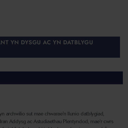
ANT YN DYSGU AC YN DATBLYGU
 archwilio sut mae chwarae'n llunio datblygiad,
Adran Addysg ac Astudiaethau Plentyndod, mae'r cwrs