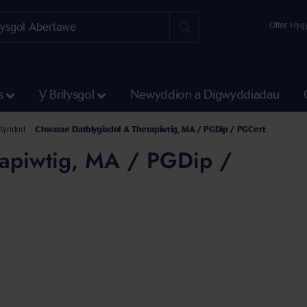
Offer Hyg
s
Y Brifysgol
Newyddion a Digwyddiadau
ntyndod
Chwarae Datblygiadol A Therapiwtig, MA / PGDip / PGCert
rapiwtig, MA / PGDip /