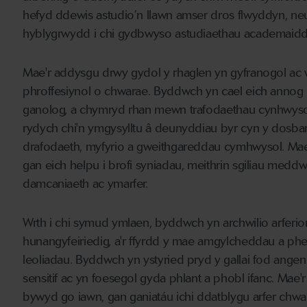
hefyd ddewis astudio’n llawn amser dros flwyddyn, neu
hyblygrwydd i chi gydbwyso astudiaethau academaidd
Mae'r addysgu drwy gydol y rhaglen yn gyfranogol ac wed
phroffesiynol o chwarae. Byddwch yn cael eich annog i
ganolog, a chymryd rhan mewn trafodaethau cynhwysol.
rydych chi'n ymgysylltu â deunyddiau byr cyn y dosbart
drafodaeth, myfyrio a gweithgareddau cymhwysol. Mae 
gan eich helpu i brofi syniadau, meithrin sgiliau meddw
damcaniaeth ac ymarfer.
Wrth i chi symud ymlaen, byddwch yn archwilio arfer
hunangyfeiriedig, a'r ffyrdd y mae amgylcheddau a p
leoliadau. Byddwch yn ystyried pryd y gallai fod angen 
sensitif ac yn foesegol gyda phlant a phobl ifanc. Ma
bywyd go iawn, gan ganiatáu ichi ddatblygu arfer chwa