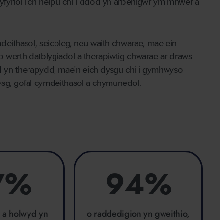
fyriol i'ch helpu chi i ddod yn arbenigwr ym mhŵer a
deithasol, seicoleg, neu waith chwarae, mae ein
 o werth datblygiadol a therapiwtig chwarae ar draws
fod yn therapydd, mae'n eich dysgu chi i gymhwyso
g, gofal cymdeithasol a chymunedol.
7%
94%
r a holwyd yn
o raddedigion yn gweithio,