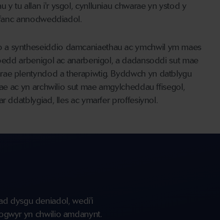
 tu allan i'r ysgol, cynlluniau chwarae yn ystod y
 ifanc annodweddiadol.
o a syntheseiddio damcaniaethau ac ymchwil ym maes
faoedd arbenigol ac anarbenigol, a dadansoddi sut mae
rae plentyndod a therapiwtig. Byddwch yn datblygu
rae ac yn archwilio sut mae amgylcheddau ffisegol,
r ddatblygiad, lles ac ymarfer proffesiynol.
ad dysgu deniadol, wedi'i
flogwyr yn chwilio amdanynt.