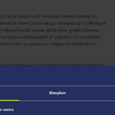
ydd. Gyda dysgu wedi'i wreiddio mewn chwarae di-
hawdd ar draws ystod eang o leoliadau sy'n seiliedig ar
y blynyddoedd cynnar, gofal plant, gwaith chwarae,
lu cymhwyso damcaniaeth yn ystyrlon i'ch cyd-destun
dd hwn hefyd yn gwneud y rhaglen yn ddelfrydol ar
 tynnu ar Gonfensiwn y Cenhedloedd Unedig ar Hawliau'r
rffwys a hamdden. Mae'r ethos hwn sy'n seiliedig ar
 ffordd rydych chi'n dysgu. Mae eich tîm addysgu yn
au dysgu sy'n gwerthfawrogi asiantaeth, llais a
farwyddiadol a ddefnyddir mewn lleoliadau
Manylion
o cwcis
cefnogaeth lawn i astudio drwy gyfrwng y Gymraeg.