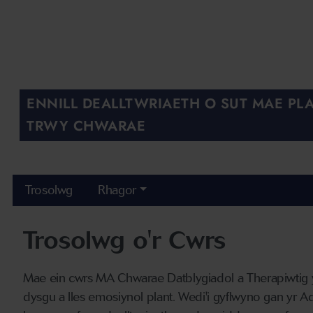
ENNILL DEALLTWRIAETH O SUT MAE PL
TRWY CHWARAE
Trosolwg
Rhagor
Trosolwg o'r Cwrs
Mae ein cwrs MA Chwarae Datblygiadol a Therapiwtig yn
dysgu a lles emosiynol plant. Wedi'i gyflwyno gan yr 