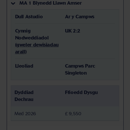
MA 1 Blynedd Llawn Amser
Dull Astudio
Ar y Campws
Cynnig
UK 2:2
Nodweddiadol
(gweler dewisiadau
arall)
Lleoliad
Campws Parc
Singleton
Dyddiad
Ffioedd Dysgu
Dechrau
Med 2026
£ 9,550