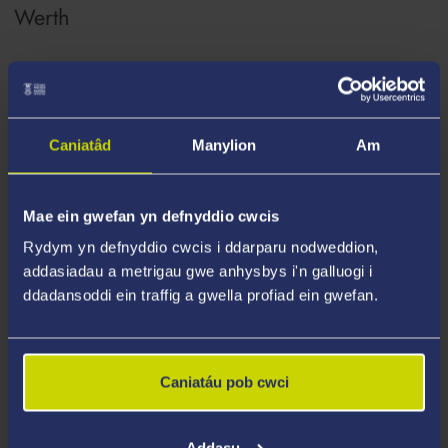
Werth
Academi Dysgu Dwys Cymru Gyfan ar
gyfer Arloesi mewn Iechyd a Gofal
Caniatâd
Manylion
Am
Cymdeithasol
Mae ein gwefan yn defnyddio cwcis
Rydym yn defnyddio cwcis i ddarparu nodweddion,
Ymgeisio am Ysgoloriaeth
addasiadau a metrigau gwe anhysbys i'n galluogi i
ddadansoddi ein traffig a gwella profiad ein gwefan.
Gyda cwestiwn?
Caniatáu pob cwci
Addasu