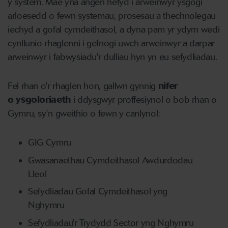
y system. Mae yna angen hefyd i arweinwyr ysgogi
arloesedd o fewn systemau, prosesau a thechnolegau
iechyd a gofal cymdeithasol, a dyna pam yr ydym wedi
cynllunio rhaglenni i gefnogi uwch arweinwyr a darpar
arweinwyr i fabwysiadu'r dulliau hyn yn eu sefydliadau.
Fel rhan o'r rhaglen hon, gallwn gynnig
nifer
o ysgoloriaeth
i ddysgwyr proffesiynol o bob rhan o
Gymru, sy’n gweithio o fewn y canlynol:
GIG Cymru
Gwasanaethau Cymdeithasol Awdurdodau
Lleol
Sefydliadau Gofal Cymdeithasol yng
Nghymru
Sefydliadau'r Trydydd Sector yng Nghymru