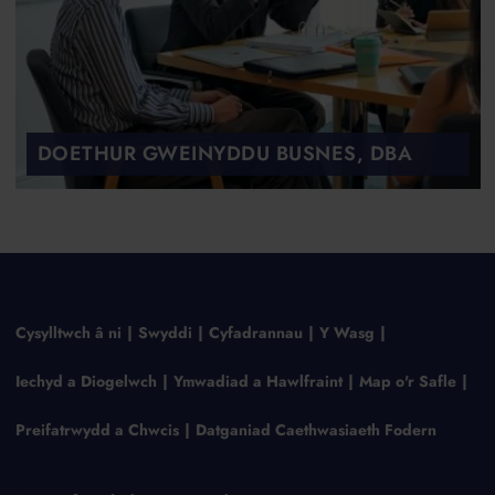
DOETHUR GWEINYDDU BUSNES, DBA
Cysylltwch â ni
Swyddi
Cyfadrannau
Y Wasg
Iechyd a Diogelwch
Ymwadiad a Hawlfraint
Map o'r Safle
Preifatrwydd a Chwcis
Datganiad Caethwasiaeth Fodern