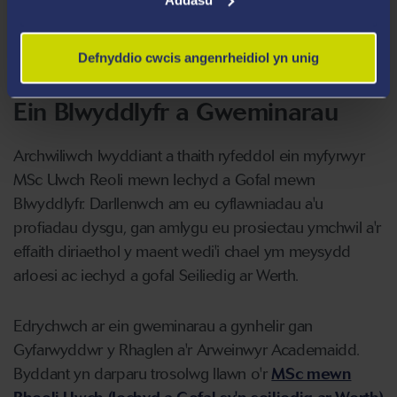
Ddim yn gymwys i gael cyllid ADD?
Defnyddio cwcis angenrheidiol yn unig
Ein Blwyddlyfr a Gweminarau
Archwiliwch lwyddiant a thaith ryfeddol ein myfyrwyr
MSc Uwch Reoli mewn Iechyd a Gofal mewn
Blwyddlyfr. Darllenwch am eu cyflawniadau a'u
profiadau dysgu, gan amlygu eu prosiectau ymchwil a'r
effaith diriaethol y maent wedi'i chael ym meysydd
arloesi ac iechyd a gofal Seiliedig ar Werth.
Edrychwch ar ein gweminarau a gynhelir gan
Gyfarwyddwr y Rhaglen a'r Arweinwyr Academaidd.
Byddant yn darparu trosolwg llawn o'r
MSc mewn