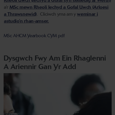
Rheoli Uwch (Iechyd a Gofal sy'n seiliedig ar Werth)
a'r
MSc mewn Rheoli Iechyd a Gofal Uwch (Arloesi
a Thrawsnewid)
. Cliciwch yma am y
weminar i
astudio'n rhan-amser.
MSc AHCM Yearbook CYM pdf
Dysgwch Fwy Am Ein Rhaglenni
A Ariennir Gan Yr Add