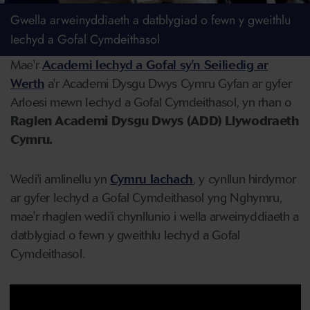
Gwella arweinyddiaeth a datblygiad o fewn y gweithlu
Iechyd a Gofal Cymdeithasol
Mae'r
Academi Iechyd a Gofal sy'n Seiliedig ar
Werth
a'r Academi Dysgu Dwys Cymru Gyfan ar gyfer
Arloesi mewn Iechyd a Gofal Cymdeithasol, yn rhan o
Raglen Academi Dysgu Dwys (ADD) Llywodraeth
Cymru.
Wedi'i amlinellu yn
Cymru Iachach
, y cynllun hirdymor
ar gyfer Iechyd a Gofal Cymdeithasol yng Nghymru,
mae'r rhaglen wedi'i chynllunio i wella arweinyddiaeth a
datblygiad o fewn y gweithlu Iechyd a Gofal
Cymdeithasol.