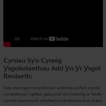
Cyrsiau Sy'n Cynnig
Ysgoloriaethau Add Yn Yr Ysgol
Reolaeth:
Mae yna angen cynyddol am systemau iechyd a gofal
cymdeithasol i gaffael galluoedd sy'n Seiliedig ar Werth,
i arwain trawsnewid sefydliadol a thrawsnewid ar draws