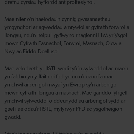
drefnu cyrsiau hyfforddiant proffesiynol.
Mae nifer o'n haelodau'n cynnig gwasanaethau
ymgynghori ar agweddau amrywiol ar gyfraith forwrol a
llongau, neu'n helpu i gyflwyno rhaglenni LLM yr Ysgol
mewn Cyfraith Fasnachol, Forwrol, Masnach, Olew a
Nwy ac Eiddo Deallusol.
Mae aelodaeth yr IISTL wedi tyfu'n sylweddol ac mae'n
ymfalchïo yn y ffaith ei fod yn un o'r canolfannau
ymchwil arbenigol mwyaf yn Ewrop sy'n arbenigo
mewn cyfraith llongau a masnach. Mae ganddo lyfrgell
ymchwil sylweddol o ddeunyddiau arbenigol sydd ar
gael i aelodau'r IISTL, myfyrwyr PhD ac ysgolheigion
gwadd.
Mae'r fenter arobryn, IP Wales, sy'n cynyddu