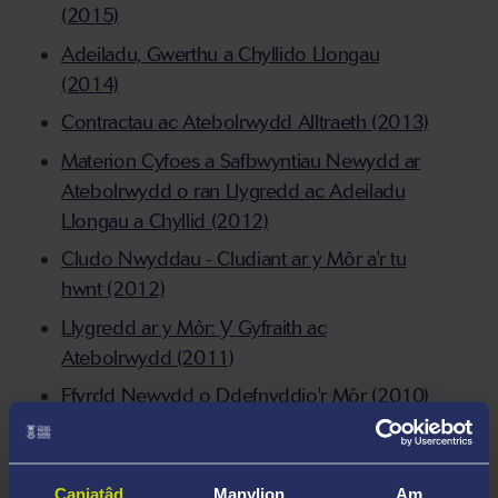
(2015)
Adeiladu, Gwerthu a Chyllido Llongau
(2014)
Contractau ac Atebolrwydd Alltraeth (2013)
Materion Cyfoes a Safbwyntiau Newydd ar
Atebolrwydd o ran Llygredd ac Adeiladu
Llongau a Chyllid (2012)
Cludo Nwyddau - Cludiant ar y Môr a'r tu
hwnt (2012)
Llygredd ar y Môr: Y Gyfraith ac
Atebolrwydd (2011)
Ffyrdd Newydd o Ddefnyddio'r Môr (2010)
Y Chweched Gynhadledd Ewropeaidd ar
Ymchwil i Gyfraith Forwrol (2010)
Caniatâd
Manylion
Am