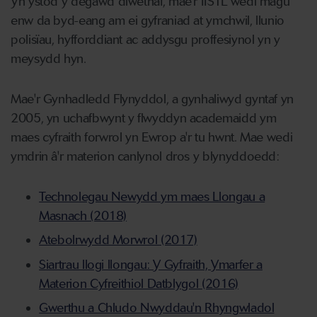
Yn ystod y degawd diwethaf, mae'r IISTL wedi magu
enw da byd-eang am ei gyfraniad at ymchwil, llunio
polisïau, hyfforddiant ac addysgu proffesiynol yn y
meysydd hyn.
Mae'r Gynhadledd Flynyddol, a gynhaliwyd gyntaf yn
2005, yn uchafbwynt y flwyddyn academaidd ym
maes cyfraith forwrol yn Ewrop a'r tu hwnt. Mae wedi
ymdrin â'r materion canlynol dros y blynyddoedd:
Technolegau Newydd ym maes Llongau a
Masnach (2018)
Atebolrwydd Morwrol (2017)
Siartrau llogi llongau: Y Gyfraith, Ymarfer a
Materion Cyfreithiol Datblygol (2016)
Gwerthu a Chludo Nwyddau'n Rhyngwladol