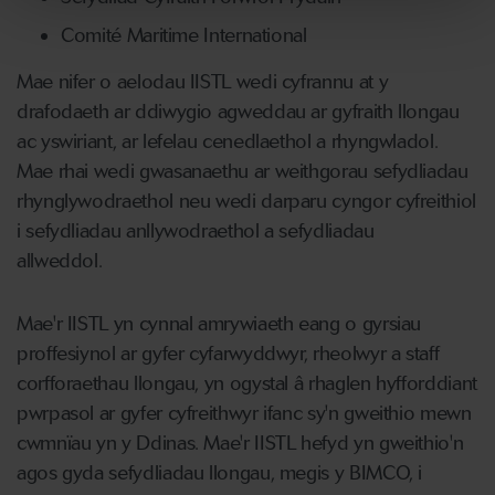
Comité Maritime International
Mae nifer o aelodau IISTL wedi cyfrannu at y
drafodaeth ar ddiwygio agweddau ar gyfraith llongau
ac yswiriant, ar lefelau cenedlaethol a rhyngwladol.
Mae rhai wedi gwasanaethu ar weithgorau sefydliadau
rhynglywodraethol neu wedi darparu cyngor cyfreithiol
i sefydliadau anllywodraethol a sefydliadau
allweddol.
Mae'r IISTL yn cynnal amrywiaeth eang o gyrsiau
proffesiynol ar gyfer cyfarwyddwyr, rheolwyr a staff
corfforaethau llongau, yn ogystal â rhaglen hyfforddiant
pwrpasol ar gyfer cyfreithwyr ifanc sy'n gweithio mewn
cwmnïau yn y Ddinas. Mae'r IISTL hefyd yn gweithio'n
agos gyda sefydliadau llongau, megis y BIMCO, i