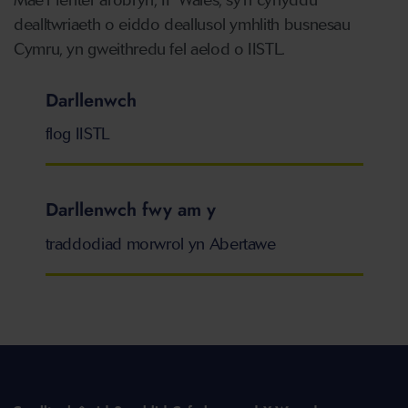
dealltwriaeth o eiddo deallusol ymhlith busnesau
Cymru, yn gweithredu fel aelod o IISTL.
Darllenwch
flog IISTL
Darllenwch fwy am y
traddodiad morwrol yn Abertawe