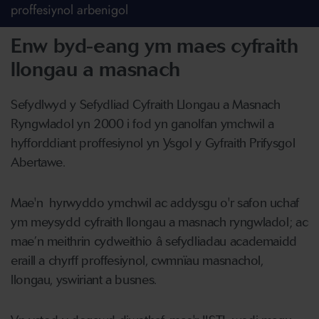
proffesiynol arbenigol
Enw byd-eang ym maes cyfraith
llongau a masnach
Sefydlwyd y Sefydliad Cyfraith Llongau a Masnach
Ryngwladol yn 2000 i fod yn ganolfan ymchwil a
hyfforddiant proffesiynol yn Ysgol y Gyfraith Prifysgol
Abertawe.
Mae'n hyrwyddo ymchwil ac addysgu o'r safon uchaf
ym meysydd cyfraith llongau a masnach ryngwladol; ac
mae’n meithrin cydweithio â sefydliadau academaidd
eraill a chyrff proffesiynol, cwmnïau masnachol,
llongau, yswiriant a busnes.