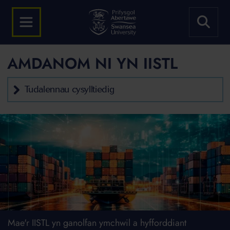
AMDANOM NI YN IISTL
Tudalennau cysylltiedig
Mae'r IISTL yn ganolfan ymchwil a hyfforddiant