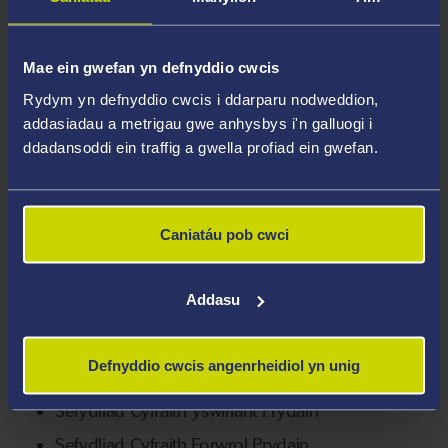
Rheolau Rotterdam (2009)
Siartrau Llogi Llongau ar gyfer Mordeithiau
(2008)
Mae ein gwefan yn defnyddio cwcis
Siartrau Llogi Llongau am Gyfnod Amser
Rydym yn defnyddio cwcis i ddarparu nodweddion,
addasiadau a metrigau gwe anhysbys i'n galluogi i
(2007)
ddadansoddi ein traffig a gwella profiad ein gwefan.
Atebolrwydd Morwrol (2006)
Yswiriant Morol (2005)
Caniatáu pob cwci
Mae gan yr IISTL gysylltiadau agos â sefydliadau
morwrol a rhyngwladol blaenllaw, gan gynnwys
canolfannau ymchwil morwrol yn Dalian, Oslo,
Addasu
Rotterdam, Shanghai ac yn Tromsø ac â’r:
Defnyddio cwcis angenrheidiol yn unig
Sefydliad Morwrol Rhyngwladol
Sefydliad Cyfraith Yswiriant Prydain
Sefydliad Cyfraith Forwrol Prydain