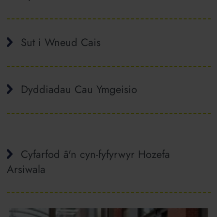
Sut i Wneud Cais
Dyddiadau Cau Ymgeisio
Cyfarfod â'n cyn-fyfyrwyr Hozefa
Arsiwala