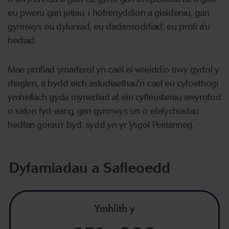
eu pweru gan jetiau, i hofrenyddion a gleiderau, gan
gynnwys eu dyluniad, eu dadansoddiad, eu profi a'u
hediad.
Mae profiad ymarferol yn cael ei wreiddio trwy gydol y
rhaglen, a bydd eich astudiaethau'n cael eu cyfoethogi
ymhellach gyda mynediad at ein cyfleusterau awyrofod
o safon fyd-eang, gan gynnwys un o efelychiadau
hedfan gorau'r byd, sydd yn yr Ysgol Peirianneg.
Dyfarniadau a Safleoedd
Ymhlith y