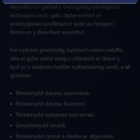
Awyrofod yn gadael y cwrs gydag arbenigedd
technegol uwch, gallu dadansoddol a'r
ymddygiadau proffesiynol sydd eu hangen i
ffynnu yn y diwydiant awyrofod.
Fel myfyriwr graddedig, byddwch mewn sefyllfa
dda ar gyfer ystod eang o yrfaoedd ar draws y
byd yn y sectorau hedfan a pheirianneg uwch, a all
gynnwys:
Peiriannydd dylunio awyrennau
Peiriannydd dylunio lloerenni
Peiriannydd systemau awyrennau
Gwyddonydd rocedi
Peiriannydd cynnal a chadw ac atgyweirio