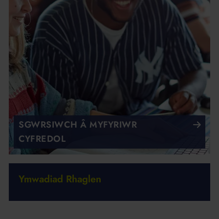
SGWRSIWCH Â MYFYRIWR
CYFREDOL
Ymwadiad Rhaglen