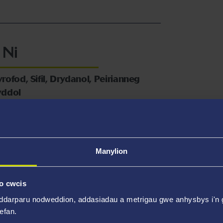
 Ni
ofod, Sifil, Drydanol, Peirianneg
yddol
Manylion
o cwcis
95514
ddarparu nodweddion, addasiadau a metrigau gwe anhysbys i'n g
@abertawe.ac.uk
wefan.