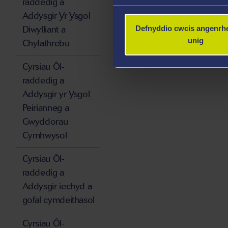
raddedig a
Addysgir Yr Ysgol
Diwylliant a
Defnyddio cwcis angenrhe
unig
Chyfathrebu
Cyrsiau Ôl-
raddedig a
Addysgir yr Ysgol
Peirianneg a
Gwyddorau
Cymhwysol
Cyrsiau Ôl-
raddedig a
Addysgir iechyd a
gofal cymdeithasol
Cyrsiau Ôl-