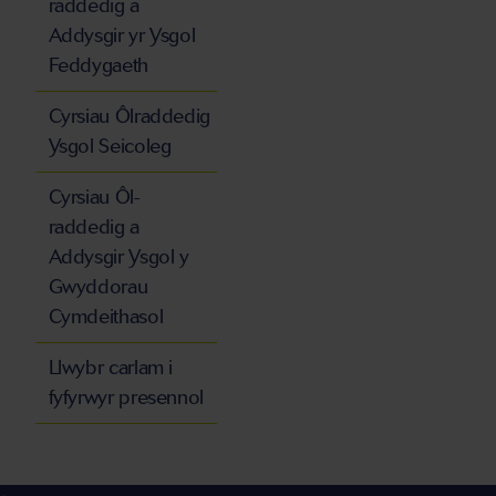
raddedig a
Addysgir yr Ysgol
Feddygaeth
Cyrsiau Ôlraddedig
Ysgol Seicoleg
Cyrsiau Ôl-
raddedig a
Addysgir Ysgol y
Gwyddorau
Cymdeithasol
Llwybr carlam i
fyfyrwyr presennol