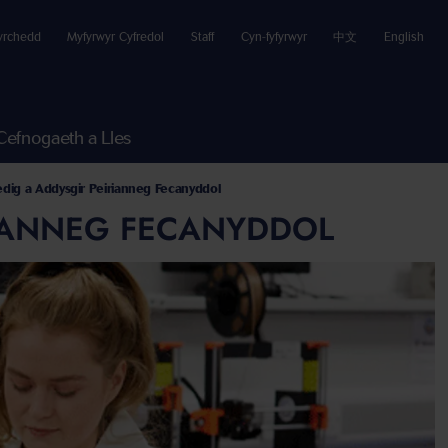
yrchedd
Myfyrwyr Cyfredol
Staff
Cyn-fyfyrwyr
中文
English
Cefnogaeth a Lles
edig a Addysgir Peirianneg Fecanyddol
RIANNEG FECANYDDOL