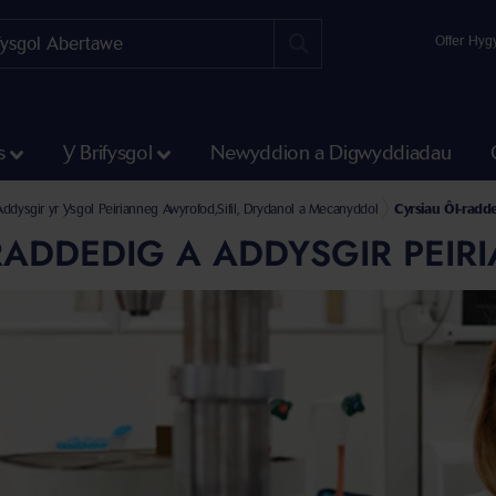
Offer Hyg
s
Y Brifysgol
Newyddion a Digwyddiadau
ir
Addysgir yr Ysgol Peirianneg Awyrofod,Sifil, Drydanol a Mecanyddol
Cyrsiau Ôl-radd
RADDEDIG A ADDYSGIR PEI