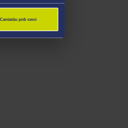
Caniatáu pob cwci