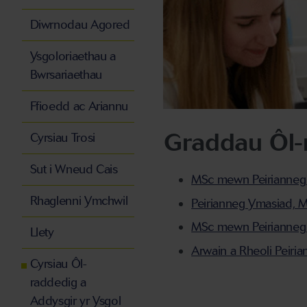
Diwrnodau Agored
Ysgoloriaethau a
Bwrsariaethau
Ffioedd ac Ariannu
Graddau Ôl-
Cyrsiau Trosi
Sut i Wneud Cais
MSc mewn Peirianneg
Rhaglenni Ymchwil
Peirianneg Ymasiad, 
MSc mewn Peirianneg G
Llety
Arwain a Rheoli Peiri
Cyrsiau Ôl-
raddedig a
Addysgir yr Ysgol