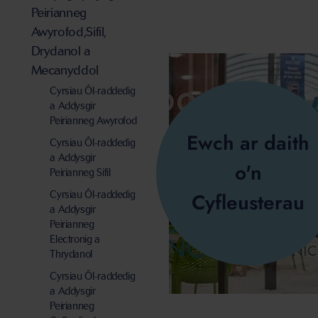
Peirianneg
Awyrofod,Sifil,
Drydanol a
Mecanyddol
Cyrsiau Ôl-raddedig
a Addysgir
Peirianneg Awyrofod
Ewch ar daith
Cyrsiau Ôl-raddedig
a Addysgir
o'n
Peirianneg Sifil
Cyrsiau Ôl-raddedig
Cyfleusterau
a Addysgir
Peirianneg
Electronig a
Thrydanol
Cyrsiau Ôl-raddedig
a Addysgir
Peirianneg