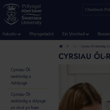
Astudio
Rhyngwladol
Ein Ymchwil
Busne
Ôl-raddedig
Cyrsiau Ôl-raddedig a Addysg
Cyrsiau Ôl-raddedig a 
CYRSIAU ÔL-
Cyrsiau Ôl-
raddedig a
Addysgir
Cyrsiau Ôl-
raddedig a ddysgir
yn dod yn fuan