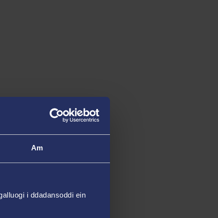
Am
alluogi i ddadansoddi ein