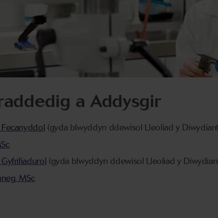
raddedig a Addysgir
 Fecanyddol
(gyda blwyddyn ddewisol Lleoliad y Diwydiant
MSc
yfrifiadurol
(gyda blwyddyn ddewisol Lleoliad y Diwydian
anneg, MSc