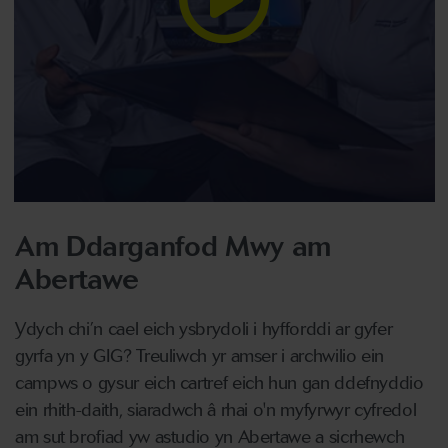
Am Ddarganfod Mwy am
Abertawe
Ydych chi’n cael eich ysbrydoli i hyfforddi ar gyfer
gyrfa yn y GIG? Treuliwch yr amser i archwilio ein
campws o gysur eich cartref eich hun gan ddefnyddio
ein rhith-daith, siaradwch â rhai o'n myfyrwyr cyfredol
am sut brofiad yw astudio yn Abertawe a sicrhewch