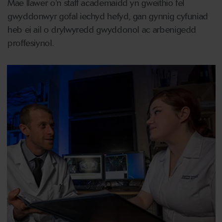
Mae llawer o'n staff academaidd yn gweithio fel
gwyddonwyr gofal iechyd hefyd, gan gynnig cyfuniad
heb ei ail o drylwyredd gwyddonol ac arbenigedd
proffesiynol.