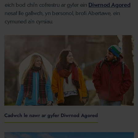
eich bod chi'n cofrestru ar gyfer ein
Diwrnod Agored
nesaf lle gallwch, yn bersonol, brofi Abertawe, ein
cymuned a'n cyrsiau.
Cadwch le nawr ar gyfer Diwrnod Agored