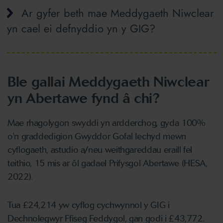
Ar gyfer beth mae Meddygaeth Niwclear
yn cael ei defnyddio yn y GIG?
Ble gallai Meddygaeth Niwclear
yn Abertawe fynd â chi?
Mae rhagolygon swyddi yn ardderchog, gyda 100%
o'n graddedigion Gwyddor Gofal Iechyd mewn
cyflogaeth, astudio a/neu weithgareddau eraill fel
teithio, 15 mis ar ôl gadael Prifysgol Abertawe (HESA,
2022).
Tua £24,214 yw cyflog cychwynnol y GIG i
Dechnolegwyr Ffiseg Feddygol, gan godi i £43,772.