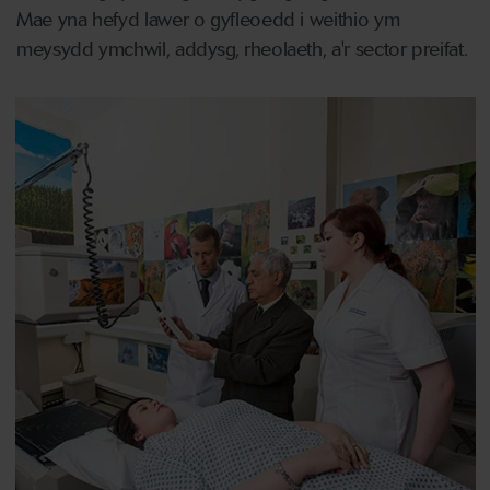
Mae yna hefyd lawer o gyfleoedd i weithio ym
meysydd ymchwil, addysg, rheolaeth, a'r sector preifat.