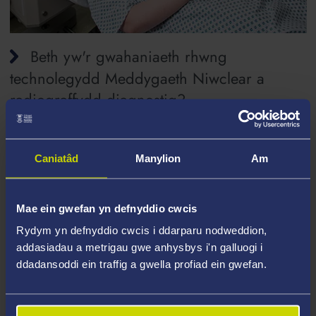
Beth yw'r gwahaniaeth rhwng
technolegydd Meddygaeth Niwclear a
radiograffydd diagnostig?
Caniatâd
Manylion
Am
Beth yw'r gwahaniaeth rhwng
technolegydd Meddygaeth Niwclear a
gwyddonydd clinigol?
Mae ein gwefan yn defnyddio cwcis
Rydym yn defnyddio cwcis i ddarparu nodweddion,
addasiadau a metrigau gwe anhysbys i'n galluogi i
ddadansoddi ein traffig a gwella profiad ein gwefan.
A yw Radioleg a Meddygaeth Niwclear
yr un peth?