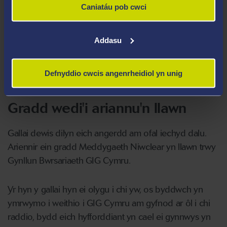
Caniatáu pob cwci
Sut mae ffiseg yn cael ei ddefnyddio
Addasu
mewn Meddygaeth Niwclear?
Defnyddio cwcis angenrheidiol yn unig
Gradd wedi'i ariannu'n llawn
Gallai dewis dilyn eich angerdd am ofal iechyd dalu.
Ariennir ein gradd Meddygaeth Niwclear yn llawn trwy
Gynllun Bwrsariaeth GIG Cymru.
Yr hyn y gallai hyn ei olygu i chi yw, os byddwch yn
ymrwymo i weithio i GIG Cymru am gyfnod ar ôl i chi
raddio, bydd eich hyfforddiant yn cael ei gynnwys yn