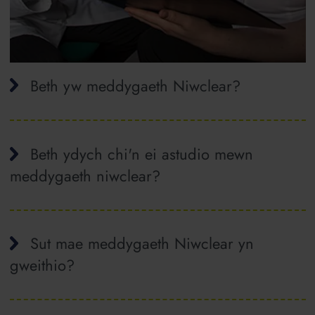
Beth yw meddygaeth Niwclear?
Beth ydych chi'n ei astudio mewn
meddygaeth niwclear?
Sut mae meddygaeth Niwclear yn
gweithio?