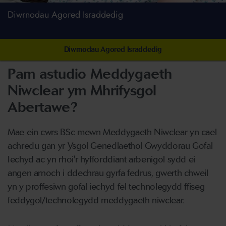
Diwrnodau Agored Israddedig
Diwrnodau Agored Israddedig
Pam astudio Meddygaeth
Niwclear ym Mhrifysgol
Abertawe?
Mae ein cwrs BSc mewn Meddygaeth Niwclear yn cael
achredu gan yr Ysgol Genedlaethol Gwyddorau Gofal
Iechyd ac yn rhoi'r hyfforddiant arbenigol sydd ei
angen arnoch i ddechrau gyrfa fedrus, gwerth chweil
yn y proffesiwn gofal iechyd fel technolegydd ffiseg
feddygol/technolegydd meddygaeth niwclear.