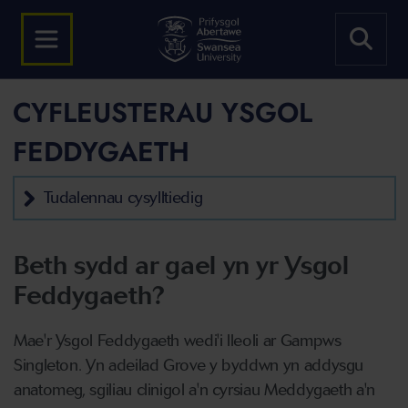
CYFLEUSTERAU YSGOL
FEDDYGAETH
Tudalennau cysylltiedig
Beth sydd ar gael yn yr Ysgol
Feddygaeth?
Mae'r Ysgol Feddygaeth wedi'i lleoli ar Gampws
Singleton. Yn adeilad Grove y byddwn yn addysgu
anatomeg, sgiliau clinigol a'n cyrsiau Meddygaeth a'n