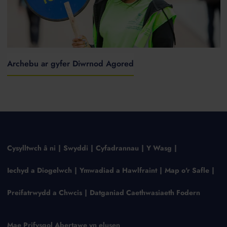
Archebu ar gyfer Diwrnod Agored
Cysylltwch â ni
Swyddi
Cyfadrannau
Y Wasg
Iechyd a Diogelwch
Ymwadiad a Hawlfraint
Map o'r Safle
Preifatrwydd a Chwcis
Datganiad Caethwasiaeth Fodern
Mae Prifysgol Abertawe yn elusen