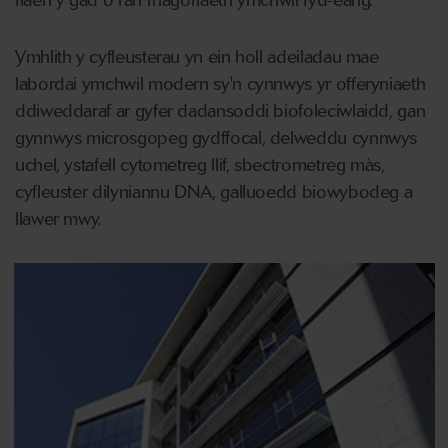
flaen y gad o ran rhagoriaeth ymchwil fyd-eang.
Ymhlith y cyfleusterau yn ein holl adeiladau mae
labordai ymchwil modern sy'n cynnwys yr offeryniaeth
ddiweddaraf ar gyfer dadansoddi biofoleciwlaidd, gan
gynnwys microsgopeg gydffocal, delweddu cynnwys
uchel, ystafell cytometreg llif, sbectrometreg màs,
cyfleuster dilyniannu DNA, galluoedd biowybodeg a
llawer mwy.