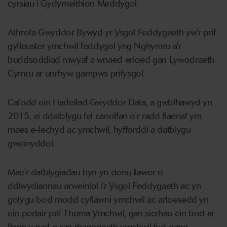
cyrsiau i Gydymeithion Meddygol.
Athrofa Gwyddor Bywyd yr Ysgol Feddygaeth yw'r prif
gyfleuster ymchwil feddygol yng Nghymru a'r
buddsoddiad mwyaf a wnaed erioed gan Lywodraeth
Cymru ar unrhyw gampws prifysgol.
Cafodd ein Hadeilad Gwyddor Data, a gwblhawyd yn
2015, ei ddatblygu fel canolfan o'r radd flaenaf ym
maes e-Iechyd ac ymchwil, hyfforddi a datblygu
gweinyddol.
Mae'r datblygiadau hyn yn denu llawer o
ddiwydiannau arweiniol i'r Ysgol Feddygaeth ac yn
golygu bod modd cyflawni ymchwil ac arloesedd yn
ein pedair prif Thema Ymchwil, gan sicrhau ein bod ar