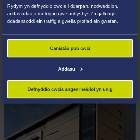
Rydym yn defnyddio cwcis i ddarparu nodweddion,
addasiadau a metrigau gwe anhysbys i'n galluogi i
ddadansoddi ein traffig a gwella profiad ein gwefan.
ATHROFA GWYDDOR BYWYD 1
Caniatáu pob cwci
Addasu
Defnyddio cwcis angenrheidiol yn unig