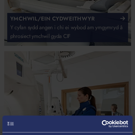
YMCHWIL/EIN CYDWEITHWYR
Y cyfan sydd angen i chi ei wybod am ymgymryd â
phrosiect ymchwil gyda CIF