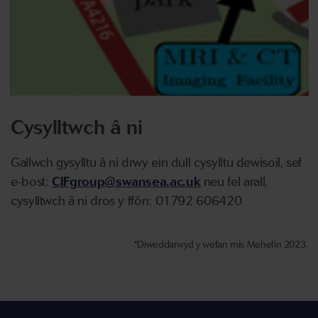
Cysylltwch â ni
Gallwch gysylltu â ni drwy ein dull cysylltu dewisoil, sef
e-bost:
CIFgroup@swansea.ac.uk
neu fel arall,
cysylltwch â ni dros y ffôn: 01792 606420
*Diweddarwyd y wefan mis Mehefin 2023.