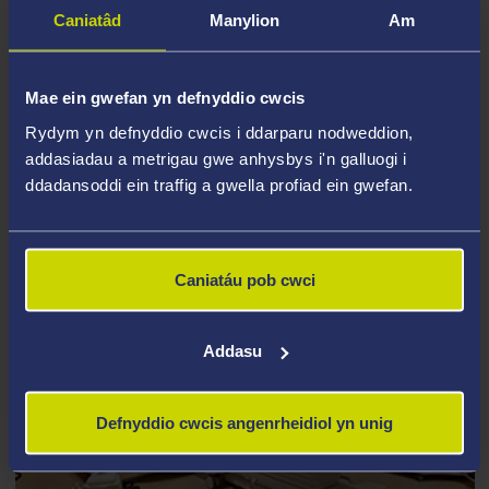
Caniatâd
Manylion
Am
EIN STAFF
Mae ein gwefan yn defnyddio cwcis
Cwrdd â'n tîm CIF
Rydym yn defnyddio cwcis i ddarparu nodweddion,
addasiadau a metrigau gwe anhysbys i'n galluogi i
ddadansoddi ein traffig a gwella profiad ein gwefan.
Caniatáu pob cwci
Addasu
Defnyddio cwcis angenrheidiol yn unig