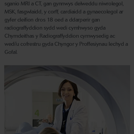
sganio MRI a CT, gan gynnwys delweddu niwrolegol,
MSK, fasgwlaidd, y corff, cardiaidd a gynaecolegol ar
gyfer cleifion dros 18 oed a ddarperir gan
radiograffyddion sydd wedi cymhwyso gyda
Chymdeithas y Radiograffyddion cymwysedig ac
wedi'u cofrestru gyda Chyngor y Proffesiynau Iechyd a
Gofal.