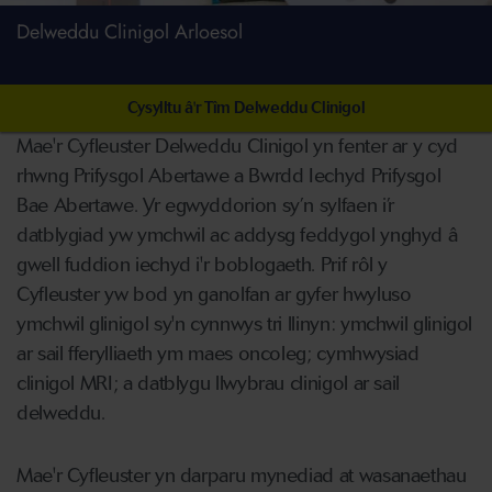
Delweddu Clinigol Arloesol
Cysylltu â'r Tîm Delweddu Clinigol
Mae'r Cyfleuster Delweddu Clinigol yn fenter ar y cyd
rhwng Prifysgol Abertawe a Bwrdd Iechyd Prifysgol
Bae Abertawe. Yr egwyddorion sy’n sylfaen i’r
datblygiad yw ymchwil ac addysg feddygol ynghyd â
gwell fuddion iechyd i'r boblogaeth. Prif rôl y
Cyfleuster yw bod yn ganolfan ar gyfer hwyluso
ymchwil glinigol sy'n cynnwys tri llinyn: ymchwil glinigol
ar sail fferylliaeth ym maes oncoleg; cymhwysiad
clinigol MRI; a datblygu llwybrau clinigol ar sail
delweddu.
Mae'r Cyfleuster yn darparu mynediad at wasanaethau