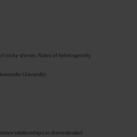
 of rocky shores: Roles of heterogeneity,
ewcastle University)
ressor relationships in domesticated