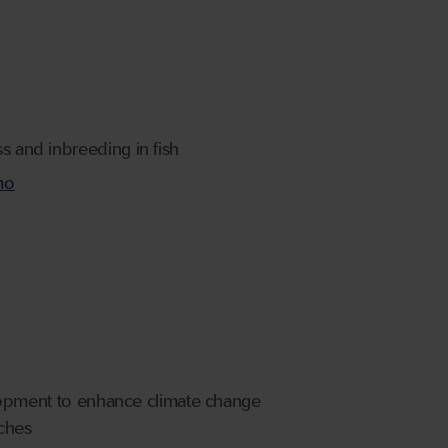
s and inbreeding in fish
mo
velopment to enhance climate change
aches