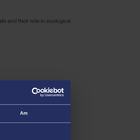
aits and their role in ecological
fare in aquaculture
niz
Am