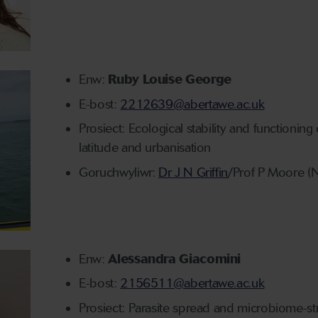
Enw:
Ruby Louise George
E-bost:
2212639@abertawe.ac.uk
Prosiect: Ecological stability and functioning
latitude and urbanisation
Goruchwyliwr:
Dr J N Griffin
/Prof P Moore (N
Enw:
Alessandra Giacomini
E-bost:
2156511@abertawe.ac.uk
Prosiect: Parasite spread and microbiome-st