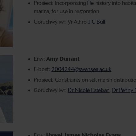
Prosiect: Incorporating life history into habit
marina, for use in restoration
Goruchwyliwr: Yr Athro
J C Bull
Enw:
Amy Durrant
E-bost:
2004244@swansea.ac.uk
Prosiect: Constraints on salt marsh distributi
Goruchwyliwr:
Dr Nicole Esteban
,
Dr Penny 
Enw:
Hywel James Nicholas Evans