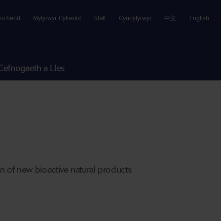
yrchedd
Myfyrwyr Cyfredol
Staff
Cyn-fyfyrwyr
中文
English
Cefnogaeth a Lles
on of new bioactive natural products