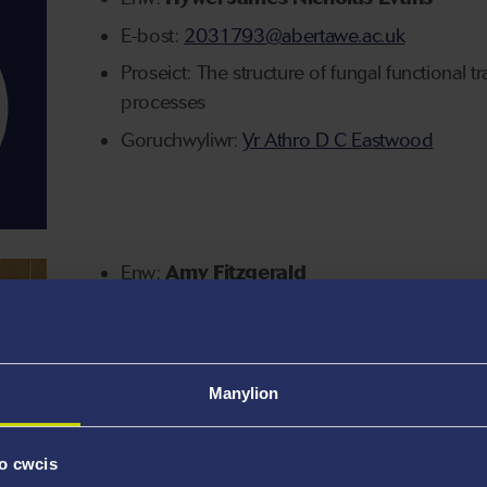
E-bost:
2031793@abertawe.ac.uk
Proseict: The structure of fungal functional tr
processes
Goruchwyliwr:
Yr Athro D C Eastwood
Enw:
Amy Fitzgerald
E-bost:
2360708@abertawe.ac.uk
Prosiect: Using machine vision to assess wel
Goruchwyliwr:
Yr Athro Carlos Garcia De Lea
Manylion
o cwcis