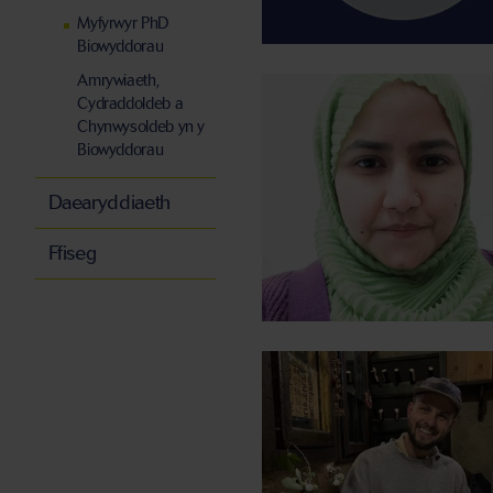
Myfyrwyr PhD
Biowyddorau
Amrywiaeth,
Cydraddoldeb a
Chynwysoldeb yn y
Biowyddorau
Daearyddiaeth
Ffiseg