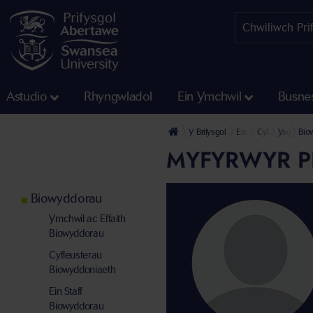
Astudio
Rhyngwladol
Ein Ymchwil
Busne
Y Brifysgol
Ein Cyfadrannau
Cyfadran Gwydd
Ysgol y B
Bio
MYFYRWYR 
Biowyddorau
Ymchwil ac Effaith
Biowyddorau
Cyfleusterau
Biowyddoniaeth
Ein Staff
Biowyddorau