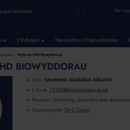
Offer Hyg
s
Y Brifysgol
Newyddion a Digwyddiadau
oniaeth a Pheirianneg
iowyddorau, Daearyddiaeth a Ffiseg
wyddorau
Myfyrwyr PhD Biowyddorau
PHD BIOWYDDORAU
Enw:
Shumukh Abdullah Alharthi
E-bost:
2255966@abertawe.ac.uk
Prosiect: Screening, discovery and applicati
Goruchwyliwr:
Dr C Greco