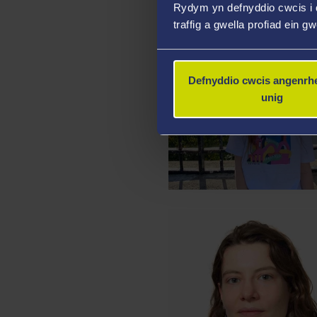
Rydym yn defnyddio cwcis i 
traffig a gwella profiad ein g
Defnyddio cwcis angenrhe
unig