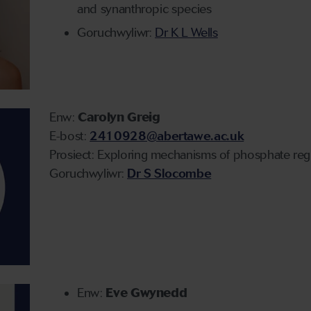
and synanthropic species
Goruchwyliwr:
Dr K L Wells
Enw:
Carolyn Greig
E-bost:
2410928@abertawe.ac.uk
Prosiect: Exploring mechanisms of phosphate reg
Goruchwyliwr:
Dr S Slocombe
Enw:
Eve Gwynedd