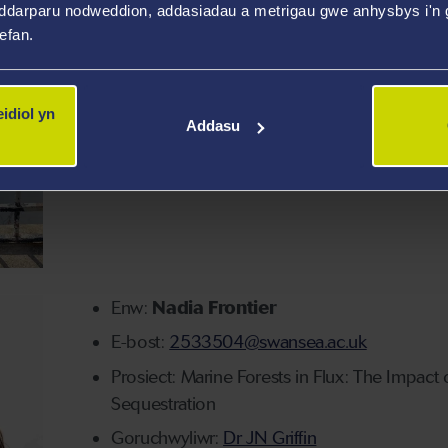
ddarparu nodweddion, addasiadau a metrigau gwe anhysbys i'n g
wefan.
Enw:
Jemima Frame
E-bost:
2437084@abertawe.ac.uk
Prosiect: Investigating baboon sociality and the 
idiol yn
Addasu
Goruchwyliwr:
Dr I Fuertbauer
Enw:
Nadia Frontier
E-bost:
2533504@swansea.ac.uk
Prosiect: Marine Forests in Flux: The Impa
Sequestration
Goruchwyliwr:
Dr JN Griffin