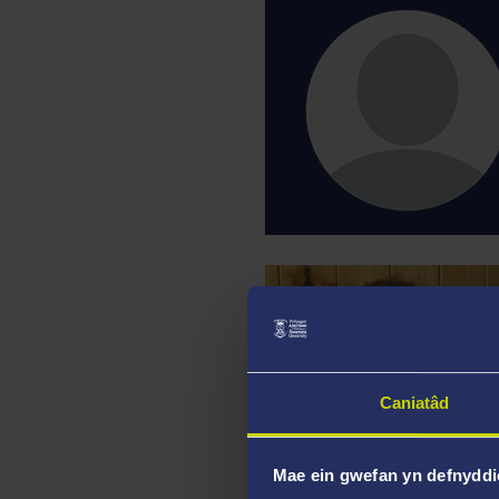
Caniatâd
Mae ein gwefan yn defnyddi