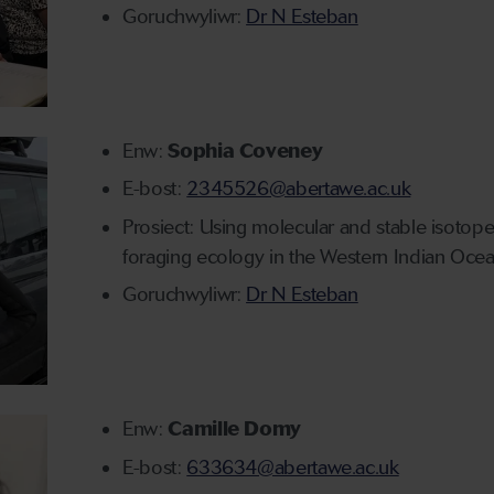
Goruchwyliwr:
Dr N Esteban
Enw:
Sophia Coveney
E-bost:
2345526@abertawe.ac.uk
Prosiect: Using molecular and stable isotope
foraging ecology in the Western Indian Oce
Goruchwyliwr:
Dr N Esteban
Enw:
Camille Domy
E-bost:
633634@abertawe.ac.uk