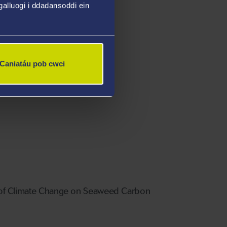
alluogi i ddadansoddi ein
impacts on baboon health
Caniatáu pob cwci
ct of Climate Change on Seaweed Carbon