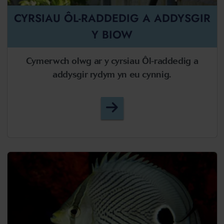
CYRSIAU ÔL-RADDEDIG A ADDYSGIR
Y BIOW
Cymerwch olwg ar y cyrsiau Ôl-raddedig a
addysgir rydym yn eu cynnig.
Cyrsiau Ôl-raddedig a Ad