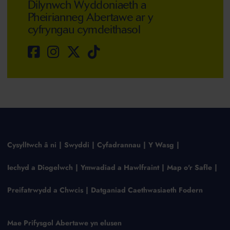
Dilynwch Wyddoniaeth a
Pheirianneg Abertawe ar y
cyfryngau cymdeithasol
Cysylltwch â ni
Swyddi
Cyfadrannau
Y Wasg
Iechyd a Diogelwch
Ymwadiad a Hawlfraint
Map o'r Safle
Preifatrwydd a Chwcis
Datganiad Caethwasiaeth Fodern
Mae Prifysgol Abertawe yn elusen