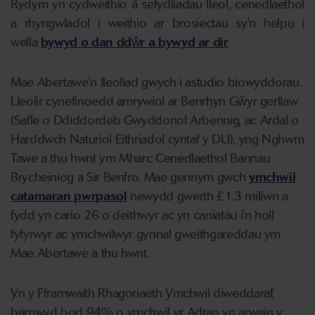
Rydym yn cydweithio â sefydliadau lleol, cenedlaethol
a rhyngwladol i weithio ar brosiectau sy'n helpu i
wella
bywyd o dan ddŵr a bywyd ar dir
.
Mae Abertawe'n lleoliad gwych i astudio biowyddorau.
Lleolir cynefinoedd amrywiol ar Benrhyn Gŵyr gerllaw
(Safle o Ddiddordeb Gwyddonol Arbennig, ac Ardal o
Harddwch Naturiol Eithriadol cyntaf y DU), yng Nghwm
Tawe a thu hwnt ym Mharc Cenedlaethol Bannau
Brycheiniog a Sir Benfro. Mae gennym gwch
ymchwil
catamaran pwrpasol
newydd gwerth £1.3 miliwn a
fydd yn cario 26 o deithwyr ac yn caniatáu i'n holl
fyfyrwyr ac ymchwilwyr gynnal gweithgareddau ym
Mae Abertawe a thu hwnt.
Yn y Fframwaith Rhagoriaeth Ymchwil diweddaraf,
barnwyd bod 94% o ymchwil yr Adran yn arwain y