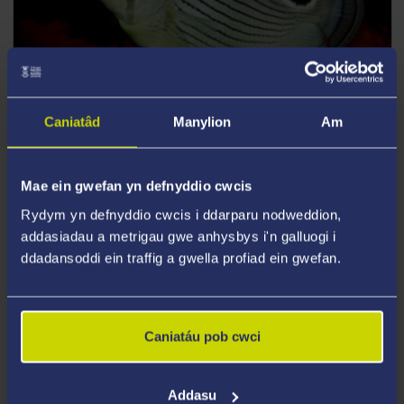
Caniatâd
Manylion
Am
CYRSIAU YMCHWIL OL-RADDEDIG
BIOWYDDOR
Mae ein gwefan yn defnyddio cwcis
Rydym yn defnyddio cwcis i ddarparu nodweddion,
Cymerwch olwg ar y cyrsiau l-raddedig a addysgir
addasiadau a metrigau gwe anhysbys i'n galluogi i
rydym yn eu cynnig.
ddadansoddi ein traffig a gwella profiad ein gwefan.
Cyrsiau Ymchwil Ol-Radd
Caniatáu pob cwci
Addasu