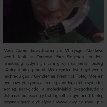
Mae'r Adran Biowyddorau ym Mhrifysgol Abertawe
wedi'i lleoli ar Campws Parc Singleton. Ar lefel
israddedig, rydym yn cynnig cyrsiau mewn bioleg,
sŵoleg a bioleg morol. Mae'r cyrsiau hyn i gyd wedi'u
hachredu gan y Gymdeithas Frenhinol Fioleg. Mae ein
hymchwil yn cynnwys ecoleg ymddygiadol a symudol,
ecoleg esblygiadol a moleciwlaidd, pysgodfeydd a
dyframaethu, ecoleg y boblogaeth a'r gymuned, bioleg
organeb gyfan a chlefydau bywyd gwyllt a rheoli pla.