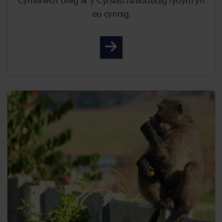
Cymerwch olwg ar y Cyrsiau Israddedig rydym yn
eu cynnig.
Biowyddorau Cyrsiau Isra