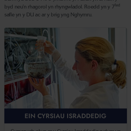
fed
byd neu'n rhagorol yn rhyngwladol. Roedd yn y 7
safle yn y DU ac ar y brig yng Nghymru.
EIN CYRSIAU ISRADDEDIG