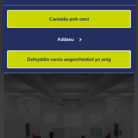
Caniatáu pob cwci
CYFRIFIADUREG
Addasu
Cyfleusterau
Defnyddio cwcis angenrheidiol yn unig