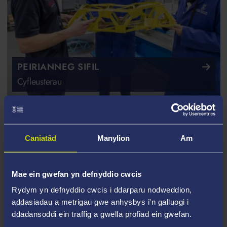
PEIRIANNEG SIFIL
Cyfleusterau
Caniatâd
Manylion
Am
Mae ein gwefan yn defnyddio cwcis
Rydym yn defnyddio cwcis i ddarparu nodweddion,
addasiadau a metrigau gwe anhysbys i'n galluogi i
ddadansoddi ein traffig a gwella profiad ein gwefan.