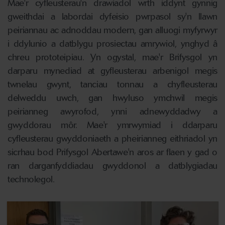
Mae'r cyfleusterau'n drawiadol wrth iddynt gynnig
gweithdai a labordai dyfeisio pwrpasol sy'n llawn
peiriannau ac adnoddau modern, gan alluogi myfyrwyr
i ddylunio a datblygu prosiectau amrywiol, ynghyd â
chreu prototeipiau. Yn ogystal, mae'r Brifysgol yn
darparu mynediad at gyfleusterau arbenigol megis
twnelau gwynt, tanciau tonnau a chyfleusterau
delweddu uwch, gan hwyluso ymchwil megis
peirianneg awyrofod, ynni adnewyddadwy a
gwyddorau môr. Mae'r ymrwymiad i ddarparu
cyfleusterau gwyddoniaeth a pheirianneg eithriadol yn
sicrhau bod Prifysgol Abertawe'n aros ar flaen y gad o
ran darganfyddiadau gwyddonol a datblygiadau
technolegol.