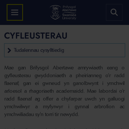
CYFLEUSTERAU
Tudalennau cysylltiedig
Mae gan Brifysgol Abertawe amrywiaeth eang o
gyfleusterau gwyddoniaeth a pheirianneg o'r radd
flaenaf, gan ei gwneud yn ganolbwynt i ymchwil
arloesol a rhagoriaeth academaidd. Mae labordai o'r
radd flaenaf ag offer a chyfarpar uwch yn galluogi
ymchwilwyr a myfyrwyr i gynnal arbrofion ac
ymchwiliadau sy'n torri tir newydd.