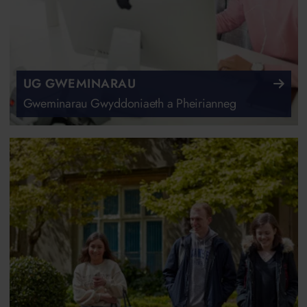
UG GWEMINARAU
Gweminarau Gwyddoniaeth a Pheirianneg