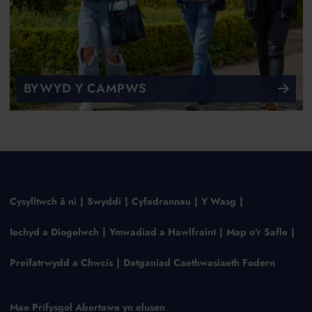
BYWYD Y CAMPWS
Cysylltwch â ni
Swyddi
Cyfadrannau
Y Wasg
Iechyd a Diogelwch
Ymwadiad a Hawlfraint
Map o'r Safle
Preifatrwydd a Chwcis
Datganiad Caethwasiaeth Fodern
Mae Prifysgol Abertawe yn elusen