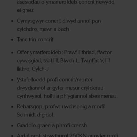
asesiadau o ymarferoldeb concrit newydd
ei greu:
Cymysgwyr concrit diwydiannol pan
cylchdro, mawr a bach
Tanc trin concrit
Offer ymarferoldeb: Prawf llithriad, ffactor
cywasgiad, tabl llif, Blwch-L, Twmffat-V, llif
llithro, Cylch-J
Ystafelloedd profi concrit/morter
diwydiannol ar gyfer mesur cryfderau
cynhwysol, hollti a phlygiannol sbesimenau.
Rebarsgop, profwr uwchsonig a morfil
Schmidt digidol.
Graddio graen a phrofi crensh
Ardal profi strwythurol 250KN ar gyfer profi