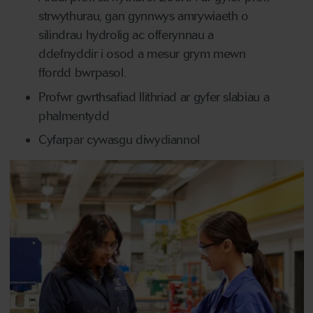
strwythurau, gan gynnwys amrywiaeth o
silindrau hydrolig ac offerynnau a
ddefnyddir i osod a mesur grym mewn
ffordd bwrpasol.
Profwr gwrthsafiad llithriad ar gyfer slabiau a
phalmentydd
Cyfarpar cywasgu diwydiannol