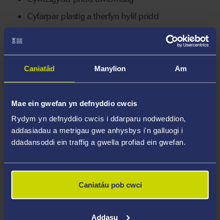
Cyfarpar plastig a therfyn hylif pridd
Peiriant profi CBR (Cymhareb Draul
Galifforniaidd)
Set dadansoddi hidlo
Caniatâd
Manylion
Am
ARBROFION LABORDY
ADDYSGU STRWYTHURAU
Mae ein gwefan yn defnyddio cwcis
Rydym yn defnyddio cwcis i ddarparu nodweddion,
Grym mewn Craffrwym Gorderfynedig
addasiadau a metrigau gwe anhysbys i'n galluogi i
ddadansoddi ein traffig a gwella profiad ein gwefan.
Ymddygiad Crychu Barau: Damcaniaeth
Euler
Anffurdiad Trawiau Syth
Caniatáu pob cwci
Plygu plastig pyrth
Anffurfiad fframiau
Addasu