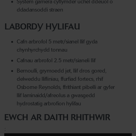
System gamera cyflymder uchel ddeuol o
ddadansoddi straen
LABORDY HYLIFAU
Cafn arbrofol 5 metr/sianel llif gyda
chynhyrchydd tonnau
Cafnau arbrofol 2.5 metr/sianeli llif
Bernoulli, grymoedd jet, llif dros gored,
delweddu llifliniau, ffurfiad fortecs, rhif
Osborne Reynolds, ffrithiant pibelli ar gyfer
llif laminaidd/afreolus a gwasgedd
hydrostatig arbrofion hylifau
EWCH AR DAITH RHITHWIR
: