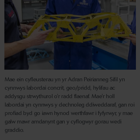
Mae ein cyfleusterau yn yr Adran Peirianneg Sifil yn
cynnwys labordai concrit, geo/pridd, hylifau ac
addysgu strwythurol o'r radd flaenaf. Mae'r holl
labordai yn cynnwys y dechnoleg ddiweddaraf, gan roi
profiad byd go iawn hynod werthfawr i fyfyrwyr, y mae
galw mawr amdanynt gan y cyflogwyr gorau wedi
graddio.