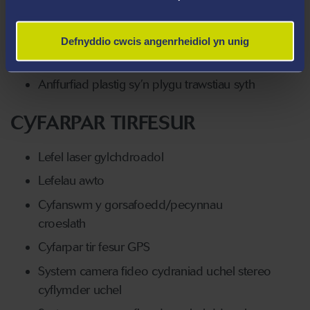
Bwa parabolig
Grymoedd ar bont grog
Defnyddio cwcis angenrheidiol yn unig
Pont bwa tri cholfach
Anffurfiad plastig sy’n plygu trawstiau syth
CYFARPAR TIRFESUR
Lefel laser gylchdroadol
Lefelau awto
Cyfanswm y gorsafoedd/pecynnau
croeslath
Cyfarpar tir fesur GPS
System camera fideo cydraniad uchel stereo
cyflymder uchel