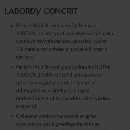
LABORDY CONCRIT
Peiriant Profi Strwythurau Cyffredinol
1000KN, peiriant profi cywasgedd sy'n gallu
cynnwys strwythurau neu samplau hyd at
1.8 metr o ran uchder a hyd at 4.5 metr o
ran hyd.
Peiriant Profi Strwythurau Cyffredinol (UTM)
1000KN, 250KN a 10KN sy'n addas ar
gyfer cywasgiad a phrofion tynnol ar
ddeunyddiau, a ddefnyddir i gael
nodweddion a phriodweddau deunyddiau
amrywiol.
Cyfleuster cynhyrchu concrit ar gyfer
sbesimenau profi gweithgynhyrchu ac