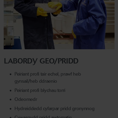
LABORDY GEO/PRIDD
Peiriant profi tair echel, prawf heb
gynsail/heb ddraenio
Peiriant profi blychau torri
Odeomedr
Hydreiddedd cyfarpar pridd gronynnog
Cywasgydd pridd awtomatig